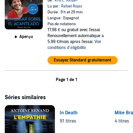
De :
Kris L. Jordan
Lu par :
Rafael Rojas
Durée : 9 h et 29 min
Langue : Espagnol
Pas de notations
17,98 €
ou gratuit avec l'essai.
Renouvellement automatique à
Aperçu
5,99 €/mois après l'essai.
Voir
conditions d'éligibilité
Essayez Standard gratuitement
Page 1 de 1
Séries similaires
In Death
Mike Br
91 titres
4 titres