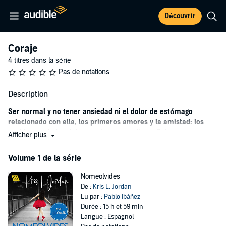
Découvrir
Coraje
4 titres dans la série
Pas de notations
Description
Ser normal y no tener ansiedad ni el dolor de estómago
relacionado con ella, los primeros amores y la amistad: los
problemas de la adolescencia que asedian a Raina.
Afficher plus
Aventuras con los scouts, desear una hermana para luego no querer
Volume 1 de la série
saber nada de ella, un viaje desde San Francisco a Colorado para
reconciliarse y problemas de autoestima, además de la falta de
Nomeolvides
gestión emocional, son las nuevas experiencias de la joven Raina en
De :
Kris L. Jordan
el paso de la infancia a la adolescencia.
Lu par :
Pablo Ibáñez
Como una de las autoras de novela gráfica más aclamadas del
Durée : 15 h et 59 min
mundo, Raina Telgemeier refleja de forma muy peculiar en esta
Langue : Espagnol