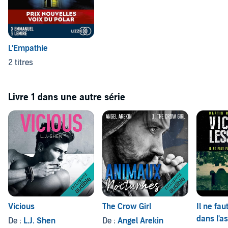
L'Empathie
2 titres
Livre 1 dans une autre série
Vicious
The Crow Girl
Il ne fau
dans l'a
De :
L.J. Shen
De :
Angel Arekin