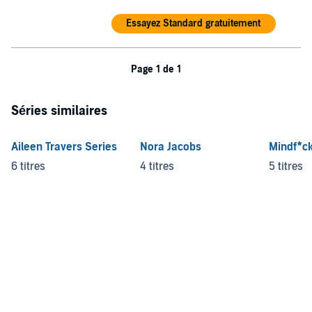
Essayez Standard gratuitement
Page 1 de 1
Séries similaires
Aileen Travers Series
Nora Jacobs
Mindf*ck
6 titres
4 titres
5 titres