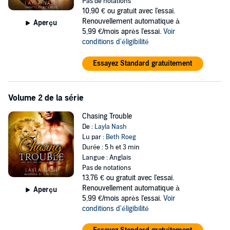
Pas de notations
Natalia just wants to cook and snuggle with a nice guy. Shacking up
10,90 €
ou gratuit avec l'essai.
with a man who's also a lion means inviting a new level of crazy into
Renouvellement automatique à
Aperçu
her life, along with his unruly brothers, and even her werewolf best
5,99 €/mois après l'essai.
Voir
friends warn her away. Can she and Logan create a steamy
conditions d'éligibilité
relationship from scratch, or are they a recipe for disaster?
Essayez Standard gratuitement
©2015 Layla Nash (P)2018 Layla Nash
Volume 2 de la série
Chasing Trouble
De :
Layla Nash
Lu par :
Beth Roeg
Durée : 5 h et 3 min
Langue : Anglais
Pas de notations
13,76 €
ou gratuit avec l'essai.
Renouvellement automatique à
Aperçu
5,99 €/mois après l'essai.
Voir
conditions d'éligibilité