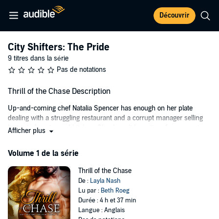
Découvrir
City Shifters: The Pride
9 titres dans la série
Pas de notations
Thrill of the Chase Description
Up-and-coming chef Natalia Spencer has enough on her plate
dealing with a struggling restaurant and a corrupt manager selling
her out of pantry and kitchen. She doesn't have time for arrogant
Afficher plus
customers, even a gorgeous corporate raider in a bespoke suit with
muscles that just don't stop. Until, of course, he buys her restaurant
Volume 1 de la série
and saves her life.
Thrill of the Chase
Logan Chase, alpha of his lion shifter pride, is intrigued when the
De :
Layla Nash
feisty chef kicks him out of her restaurant. He's enraged when
Lu par :
Beth Roeg
someone attacks her. And he's intoxicated when he finally gets close
Durée : 4 h et 37 min
enough to kiss her. But when he shifts in front of her and his lion
Langue : Anglais
comes out to play, he risks losing Natalia forever.