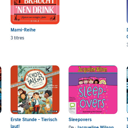
Mami-Reihe
3 titres
Erste Stunde - Tierisch
Sleepovers
laut!
De :
Jacqueline Wilson