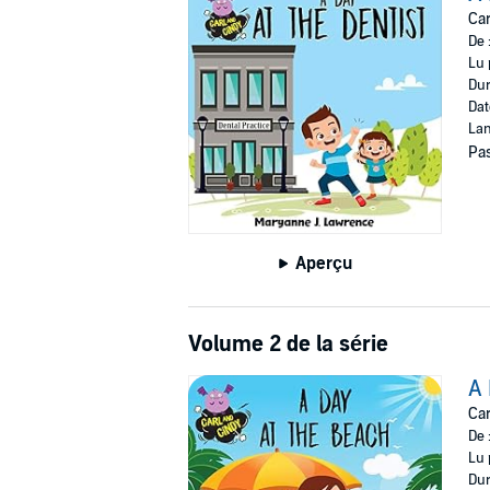
Car
De 
Lu 
Dur
Dat
Lan
Pas
Aperçu
Volume 2 de la série
A 
Car
De 
Lu 
Dur