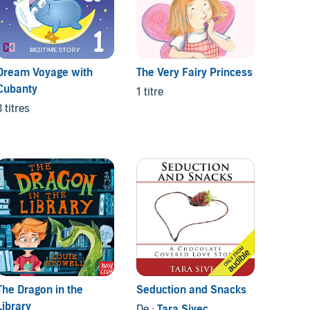
Dream Voyage with
The Very Fairy Princess
Cubanty
1 titre
3 titres
The Dragon in the
Seduction and Snacks
Alexan
Library
Terribl
De :
Tara Sivec