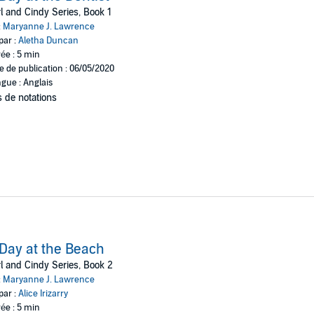
l and Cindy Series, Book 1
:
Maryanne J. Lawrence
par :
Aletha Duncan
ée : 5 min
e de publication : 06/05/2020
gue : Anglais
 de notations
Day at the Beach
l and Cindy Series, Book 2
:
Maryanne J. Lawrence
par :
Alice Irizarry
ée : 5 min