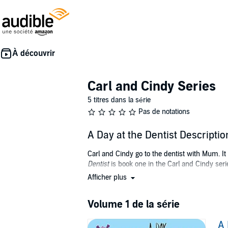
Carl and Cindy Series
5 titres dans la série
Pas de notations
A Day at the Dentist Descriptio
Carl and Cindy go to the dentist with Mum. I
Dentist
is book one in the Carl and Cindy seri
Afficher plus
©2020 Jink Publishing (P)2020 Jink Publishi
Volume 1 de la série
A 