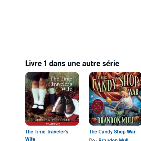
Livre 1 dans une autre série
The Time Traveler's
The Candy Shop War
Wife
De :
Brandon Mull