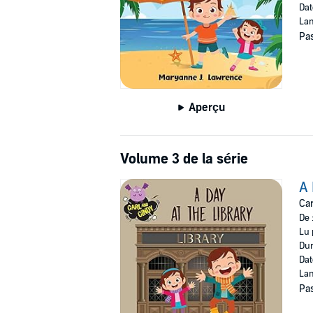
Dat
Lan
Pas
Aperçu
Volume 3 de la série
A 
Car
De 
Lu 
Dur
Dat
Lan
Pas