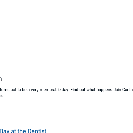
n
t turns out to be a very memorable day. Find out what happens. Join Carl 
es.
ng
Day at the Dentist