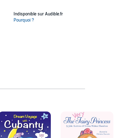
Indisponible sur Audible.fr
Pourquoi ?
Naught
Santa
12 titr