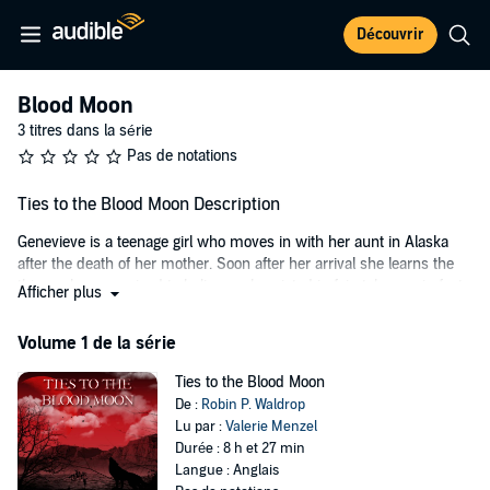
Découvrir
Blood Moon
3 titres dans la série
Pas de notations
Ties to the Blood Moon Description
Genevieve is a teenage girl who moves in with her aunt in Alaska
after the death of her mother. Soon after her arrival she learns the
things she was raised to believe only existed in fairytales are in fact
Afficher plus
a big part of her history. When it gets to be too much, she seeks
refuge in the arms of her new boyfriend, William, only to find out
Volume 1 de la série
he's not who she thought he was either.
Ties to the Blood Moon
This is a Young Adult paranormal urban fantasy romance with mild
De :
Robin P. Waldrop
language and mild sexual situations recommended for readers in
Lu par :
Valerie Menzel
grade 9 and up.
Durée : 8 h et 27 min
©2011-2012 Robin P. Waldrop (P)2012 Robin P. Waldrop
Langue : Anglais