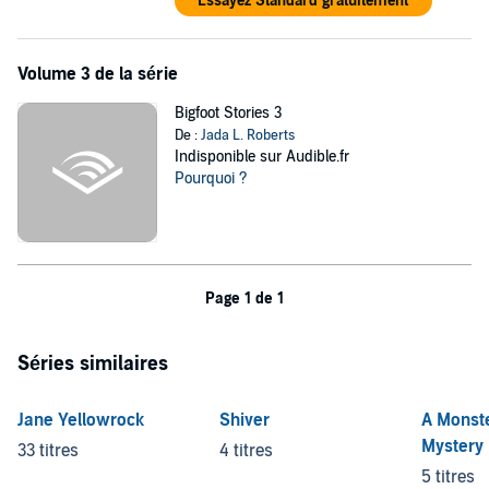
Essayez Standard gratuitement
Volume 3 de la série
Bigfoot Stories 3
De :
Jada L. Roberts
Indisponible sur Audible.fr
Pourquoi ?
Page 1 de 1
Séries similaires
Jane Yellowrock
Shiver
A Monst
Mystery
33 titres
4 titres
5 titres