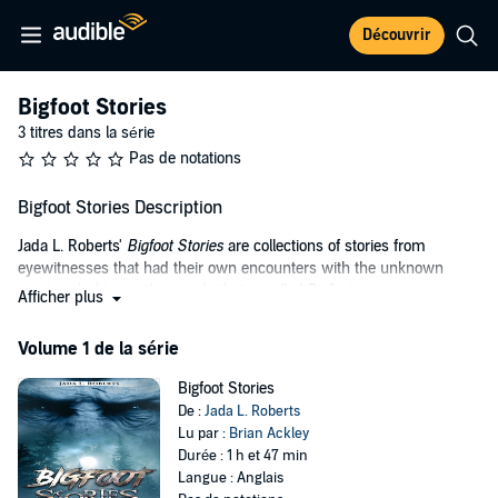
Découvrir
Bigfoot Stories
3 titres dans la série
Pas de notations
Bigfoot Stories Description
Jada L. Roberts'
Bigfoot Stories
are collections of stories from
eyewitnesses that had their own encounters with the unknown
creature lurking in the woods that is called Bigfoot.
Afficher plus
These eyewitness have contacted the author and wanted to share
Volume 1 de la série
their story. These reports are from ordinary men and women who
have seen Bigfoot in the flesh and have told that their lives have
Bigfoot Stories
been changed forever.
De :
Jada L. Roberts
After hearing these stories, you may want to think twice before going
Lu par :
Brian Ackley
out in the woods!
Durée : 1 h et 47 min
Langue : Anglais
©2017 Jada L. Roberts (P)2017 Jada L. Roberts