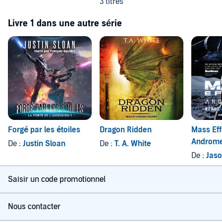
3 titres
Livre 1 dans une autre série
Forgé par les étoiles
Dragon Ridden
Mass Ef
Androme
De :
Justin Sloan
De :
T. A. White
Uprising
De :
Jaso
Saisir un code promotionnel
Nous contacter