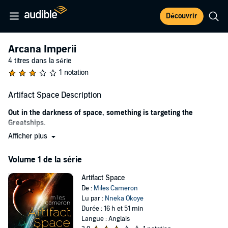
Découvrir
Arcana Imperii
4 titres dans la série
1 notation
Artifact Space Description
Out in the darkness of space, something is targeting the
Greatships.
Afficher plus
With their vast cargo holds and a crew that could fill a city, the
Greatships are the lifeblood of human-occupied space, transporting
Volume 1 de la série
an unimaginable volume - and value - of goods from City, the
greatest human orbital, all the way to Tradepoint at the other, to
Artifact Space
trade for xenoglas with an unknowable alien species.
De :
Miles Cameron
It has always been Marca Nbaro's dream to achieve the near-
Lu par :
Nneka Okoye
impossible: escape her upbringing and venture into space.
Durée : 16 h et 51 min
Langue : Anglais
All it took, to make her way onto the crew of the Greatship
Athens
,