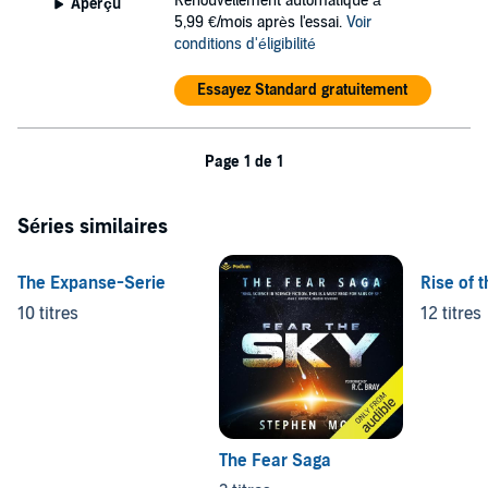
Renouvellement automatique à
Aperçu
5,99 €/mois après l'essai.
Voir
conditions d'éligibilité
Essayez Standard gratuitement
Page 1 de 1
Séries similaires
The Expanse-Serie
Rise of 
10 titres
12 titres
The Fear Saga