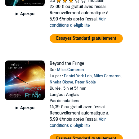
3,0
1 notation
was thousands of hours in simulators, dedication and pawning or
22,00 €
ou gratuit avec l'essai.
selling every scrap of her old life in order to forge a new one. But
Renouvellement automatique à
Aperçu
though she's made her way onboard with faked papers, leaving her
5,99 €/mois après l'essai.
Voir
old life - and scandals - behind isn't so easy.
conditions d'éligibilité
She may have just combined all the dangers of her former life, with
Essayez Standard gratuitement
all the perils of the new....
©2021 Miles Cameron (P)2021 Orion Publishing Group Limited
Beyond the Fringe
De :
Miles Cameron
Lu par :
Daniel York Loh
,
Miles Cameron
,
Nneka Okoye
,
Peter Noble
Durée : 5 h et 54 min
Langue : Anglais
Pas de notations
14,39 €
ou gratuit avec l'essai.
Aperçu
Renouvellement automatique à
5,99 €/mois après l'essai.
Voir
conditions d'éligibilité
Essayez Standard gratuitement