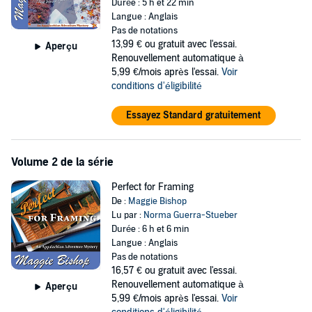
Durée : 5 h et 22 min
upon the dead body of a neighbor, Jemma finds herself involved in a
Langue : Anglais
much more serious investigation and at odds with Tucker once
Pas de notations
again.
13,99 €
ou gratuit avec l'essai.
Aperçu
Renouvellement automatique à
©2006 Maggie Bishop (P)2012 Maggie Bishop
5,99 €/mois après l'essai.
Voir
conditions d'éligibilité
Essayez Standard gratuitement
Volume 2 de la série
Perfect for Framing
De :
Maggie Bishop
Lu par :
Norma Guerra-Stueber
Durée : 6 h et 6 min
Langue : Anglais
Pas de notations
16,57 €
ou gratuit avec l'essai.
Renouvellement automatique à
Aperçu
5,99 €/mois après l'essai.
Voir