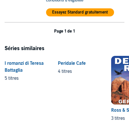
conditions d'éligibilité
Essayez Standard gratuitement
Page 1 de 1
Séries similaires
I romanzi di Teresa
Peridale Cafe
Battaglia
4 titres
5 titres
Ross & S
3 titres