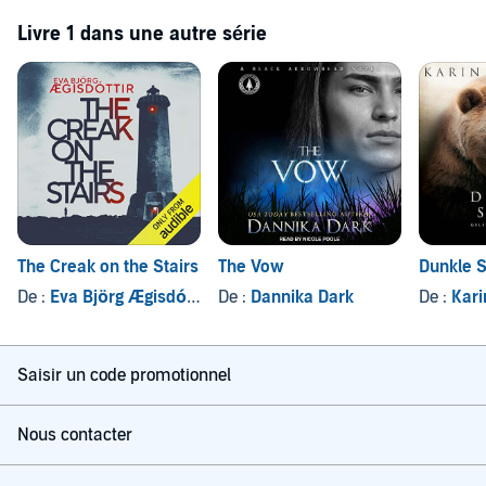
Livre 1 dans une autre série
The Creak on the Stairs
The Vow
Dunkle 
De :
Eva Björg Ægisdóttir
De :
Dannika Dark
De :
Kari
Saisir un code promotionnel
Nous contacter