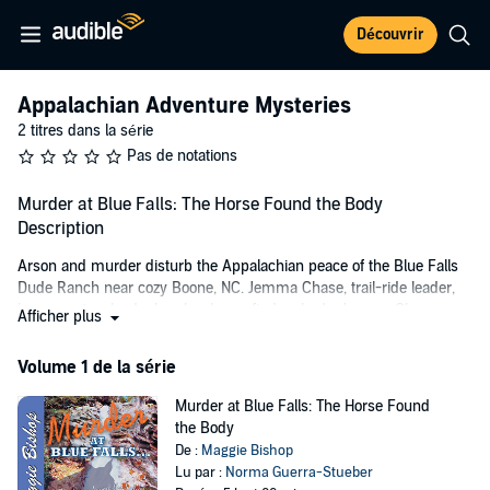
Découvrir
Appalachian Adventure Mysteries
2 titres dans la série
Pas de notations
Murder at Blue Falls: The Horse Found the Body
Description
Arson and murder disturb the Appalachian peace of the Blue Falls
Dude Ranch near cozy Boone, NC. Jemma Chase, trail-ride leader,
becomes involved when her horse finds a body. Jemma Chase
Afficher plus
works as a trail leader on her parents' ranch, the Blue Falls, where
she is also an accomplished photographer, carpenter and fixer-
Volume 1 de la série
upper. Jemma has returned home in an effort to find some stability
in her life, but things become tumultuous when someone begins
Murder at Blue Falls: The Horse Found
poisoning dogs in Watauga County. Jemma is called in for an
the Body
interview with Detective Tucker and bristles at his subtly accusing
De :
Maggie Bishop
manner. A forensics fan, Jemma sets out to try to solve the riddle
Lu par :
Norma Guerra-Stueber
herself and keep Detective Tucker at bay. But when she stumbles