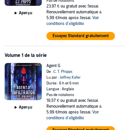
Pas de notations
trust sparingly.
23,97 €
ou gratuit avec l'essai.
Renouvellement automatique à
Aperçu
After all, if an organization will kill for money, what would they do to
5,99 €/mois après l'essai.
Voir
keep the truth hidden?
conditions d'éligibilité
The Agent G Omnibus contains the first three volumes of the Agent
G series (
Infiltrator
,
Saboteur
Essayez Standard gratuitement
, and
Assassin
). Follow G as he slowly
unravels the truth of his past, the conspiracy behind the
International Refugee Society, and his allies. The Agent G series
follows the transformation of our present-day world into a terrifying
Volume 1 de la série
cyberpunk future as man merges with machine.
Agent G
©2020 Charles Phipps (P)2022 David N. Wilson
De :
C. T. Phipps
Lu par :
Jeffrey Kafer
Durée : 6 h et 6 min
Langue : Anglais
Pas de notations
16,57 €
ou gratuit avec l'essai.
Renouvellement automatique à
Aperçu
5,99 €/mois après l'essai.
Voir
conditions d'éligibilité