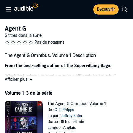
Découvrir
Agent G
5 titres dans la série
Pas de notations
The Agent G Omnibus: Volume 1 Description
From the best-selling author of The Supervillainy Saga.
“Black Technology has made murder a billion-dollar industry.”
Afficher plus
The International Refugee Society has 26 cybernetically enhanced
“Letters”, and for the right price, they’ll eliminate anyone. They’ve
Volume 1-3 de la série
given up their families and their memories for 10 years of service
with the promise of a life of luxury awaiting them.
The Agent G Omnibus: Volume 1
De :
C. T. Phipps
Agent G is one of these “Letters”, but clues to his past are starting to
Lu par :
Jeffrey Kafer
emerge while he’s on a dangerous mission to infiltrate the Society’s
Durée : 18 h et 56 min
most dangerous competitor. In the midst of all the violence,
Langue : Anglais
subterfuge, and deceit, he’ll need to keep his wits about him and