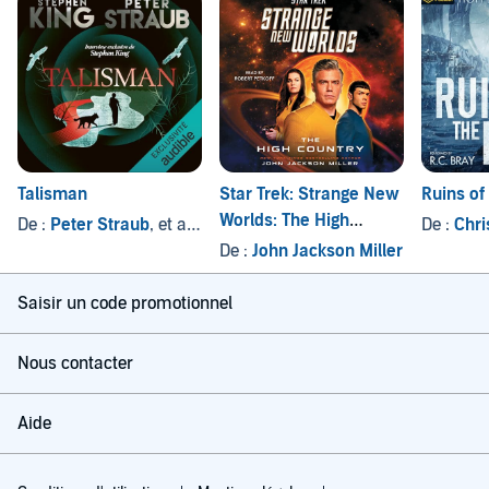
Talisman
Star Trek: Strange New
Ruins of
Worlds: The High
De :
Peter Straub
, et autres
De :
Chri
Country
De :
John Jackson Miller
Saisir un code promotionnel
Nous contacter
Aide