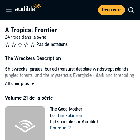
Découvrir
A Tropical Frontier
24 titres dans la série
Pas de notations
The Wreckers Description
Shipwrecks, pirates, buried treasure; desolate windswept islands,
jungled forests, and the mysterious Everglade - dark and foreboding
to all but the Seminole and Miccosuki. Imagine growing up in such a
Afficher plus
place, no one for miles around, only you and your family. This is the
world young Charlie MacLeod was born into. To him it is nothing
Volume 21 de la série
unusual. It is simply home.
The Good Mother
[Rating: PG]
De :
Tim Robinson
Please note:
This story,
Indisponible sur Audible.fr
The Wreckers
, the fifth novel in the Tropical
Frontier series, also appears in Tim Robinson's first novel,
Pourquoi ?
Tales of
Old Florida
. In this edition it has been reformated for young listeners.