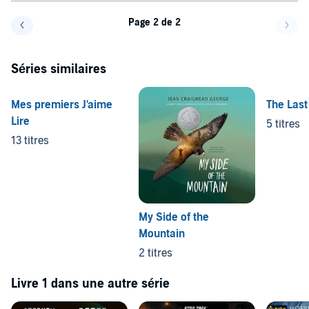
Page 2 de 2
Page précédente
Page 
Séries similaires
Mes premiers J'aime
The Last
Lire
5 titres
13 titres
My Side of the
Mountain
2 titres
Livre 1 dans une autre série