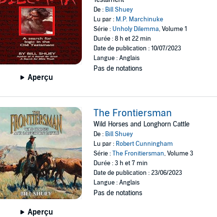
De :
Bill Shuey
Lu par :
M.P. Marchinuke
Série :
Unholy Dilemma
, Volume 1
Durée : 8 h et 22 min
Date de publication : 10/07/2023
Langue : Anglais
Pas de notations
Aperçu
The Frontiersman
Wild Horses and Longhorn Cattle
De :
Bill Shuey
Lu par :
Robert Cunningham
Série :
The Fronitiersman
, Volume 3
Durée : 3 h et 7 min
Date de publication : 23/06/2023
Langue : Anglais
Pas de notations
Aperçu