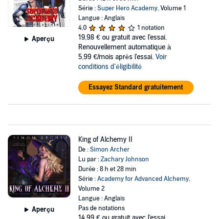
Série :
Super Hero Academy
, Volume 1
Langue : Anglais
4,0
1 notation
19,98 €
ou gratuit avec l'essai.
Aperçu
Renouvellement automatique à
5,99 €/mois après l'essai.
Voir
conditions d'éligibilité
Essayez Standard gratuitement
King of Alchemy II
De :
Simon Archer
Lu par :
Zachary Johnson
Durée : 8 h et 28 min
Série :
Academy for Advanced Alchemy
,
Volume 2
Langue : Anglais
Pas de notations
Aperçu
14,99 €
ou gratuit avec l'essai.