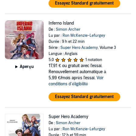
Essayez Standard gratuitement
Inferno Island
De :
Simon Archer
Lu par :
Ron McKenzie-Lefurgey
Durée : 9 h et 22 min
Série :
Super Hero Academy
, Volume 3
Langue : Anglais
5,0
1 notation
17,91 €
ou gratuit avec l'essai.
Aperçu
Renouvellement automatique à
5,99 €/mois après l'essai.
Voir
conditions d'éligibilité
Essayez Standard gratuitement
Super Hero Academy
De :
Simon Archer
Lu par :
Ron McKenzie-Lefurgey
Durée : 12 h et 59 min