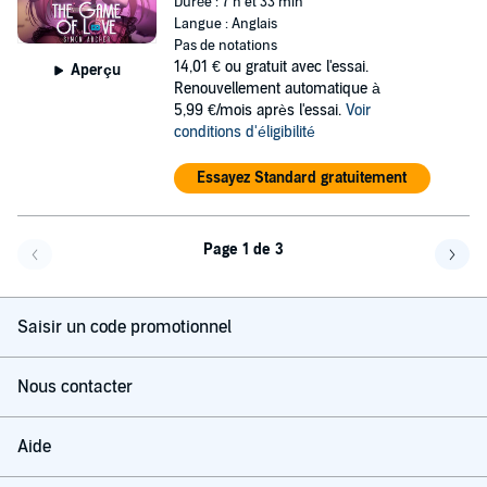
Durée : 7 h et 33 min
Langue : Anglais
Pas de notations
14,01 €
ou gratuit avec l'essai.
Aperçu
Renouvellement automatique à
5,99 €/mois après l'essai.
Voir
conditions d'éligibilité
Essayez Standard gratuitement
Page 1 de 3
Page précédente
Page 
Saisir un code promotionnel
Nous contacter
Aide