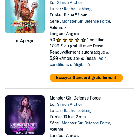
De :
Simon Archer
Lu par :
Rachel Leblang
Durée : 11 h et 53 min
Série :
Monster Girl Defense Force
,
Volume 2
Langue : Anglais
5,0
1 notation
Aperçu
17,99 €
ou gratuit avec l'essai.
Renouvellement automatique à
5,99 €/mois après l'essai.
Voir
conditions d'éligibilité
Essayez Standard gratuitement
Monster Girl Defense Force
De :
Simon Archer
Lu par :
Rachel Leblang
Durée : 10 h et 2 min
Série :
Monster Girl Defense Force
,
Volume 1
Langue : Anglais