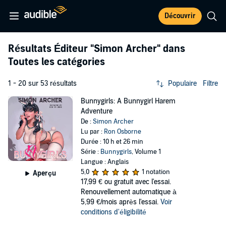
Découvrir
Résultats Éditeur
"Simon Archer"
dans
Toutes les catégories
1 - 20 sur 53 résultats
Populaire
Filtre
Bunnygirls: A Bunnygirl Harem
Adventure
De :
Simon Archer
Lu par :
Ron Osborne
Durée : 10 h et 26 min
Série :
Bunnygirls
, Volume 1
Langue : Anglais
5,0
1 notation
Aperçu
17,99 €
ou gratuit avec l'essai.
Renouvellement automatique à
5,99 €/mois après l'essai.
Voir
conditions d'éligibilité