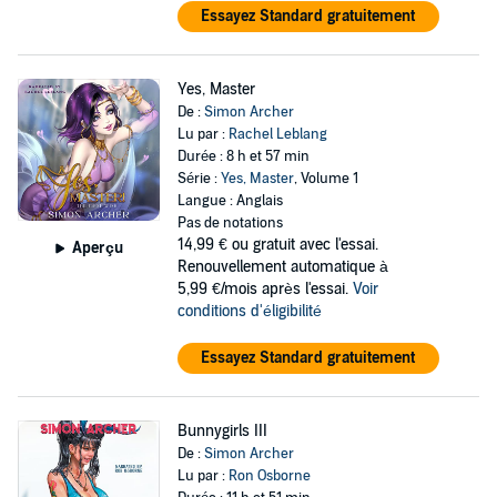
Essayez Standard gratuitement
Yes, Master
De :
Simon Archer
Lu par :
Rachel Leblang
Durée : 8 h et 57 min
Série :
Yes, Master
, Volume 1
Langue : Anglais
Pas de notations
14,99 €
ou gratuit avec l'essai.
Aperçu
Renouvellement automatique à
5,99 €/mois après l'essai.
Voir
conditions d'éligibilité
Essayez Standard gratuitement
Bunnygirls III
De :
Simon Archer
Lu par :
Ron Osborne