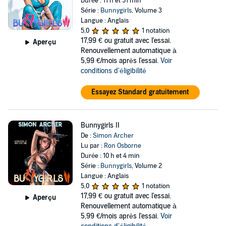
Durée : 11 h et 51 min
Série :
Bunnygirls
, Volume 3
Langue : Anglais
5,0
1 notation
17,99 €
ou gratuit avec l'essai.
Aperçu
Renouvellement automatique à
5,99 €/mois après l'essai.
Voir
conditions d'éligibilité
Essayez Standard gratuitement
Bunnygirls II
De :
Simon Archer
Lu par :
Ron Osborne
Durée : 10 h et 4 min
Série :
Bunnygirls
, Volume 2
Langue : Anglais
5,0
1 notation
17,99 €
ou gratuit avec l'essai.
Aperçu
Renouvellement automatique à
5,99 €/mois après l'essai.
Voir