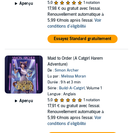
5,0
1 notation
Aperçu
17,98 €
ou gratuit avec l'essai.
Renouvellement automatique à
5,99 €/mois après l'essai.
Voir
conditions d'éligibilité
Essayez Standard gratuitement
Maid to Order (A Catgirl Harem
Adventure)
De :
Simon Archer
Lu par :
Melissa Moran
Durée : 9 h et 3 min
Série :
Build-A-Catgirl
, Volume 1
Langue : Anglais
5,0
1 notation
Aperçu
17,91 €
ou gratuit avec l'essai.
Renouvellement automatique à
5,99 €/mois après l'essai.
Voir
conditions d'éligibilité