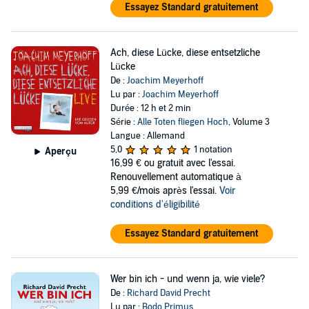
Essayez Standard gratuitement
Ach, diese Lücke, diese entsetzliche
Lücke
De :
Joachim Meyerhoff
Lu par :
Joachim Meyerhoff
Durée : 12 h et 2 min
Série :
Alle Toten fliegen Hoch
, Volume 3
Langue : Allemand
5,0
1 notation
Aperçu
16,99 €
ou gratuit avec l'essai.
Renouvellement automatique à
5,99 €/mois après l'essai.
Voir
conditions d'éligibilité
Essayez Standard gratuitement
Wer bin ich - und wenn ja, wie viele?
De :
Richard David Precht
Lu par :
Bodo Primus