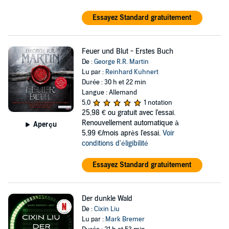
Essayez Standard gratuitement
Feuer und Blut - Erstes Buch
De :
George R.R. Martin
Lu par :
Reinhard Kuhnert
Durée : 30 h et 22 min
Langue : Allemand
5,0
1 notation
25,98 €
ou gratuit avec l'essai.
Renouvellement automatique à
Aperçu
5,99 €/mois après l'essai.
Voir
conditions d'éligibilité
Essayez Standard gratuitement
Der dunkle Wald
De :
Cixin Liu
Lu par :
Mark Bremer