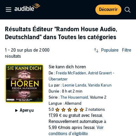
Découvrir
Résultats Éditeur
"Random House Audio,
Deutschland"
dans Toutes les catégories
1 - 20 sur plus de 2 000
Populaire
Filtre
résultats
Sie kann dich hören
De :
Freida McFadden
,
Astrid Gravert -
Übersetzer
Lu par :
Leonie Landa
,
Vanida Karun
Durée : 8 h et 2 min
Série :
The Housemaid
, Volume 2
Langue : Allemand
5,0
2 notations
Aperçu
17,99 €
ou gratuit avec l'essai.
Renouvellement automatique à
5,99 €/mois après l'essai.
Voir
conditions d'éligibilité