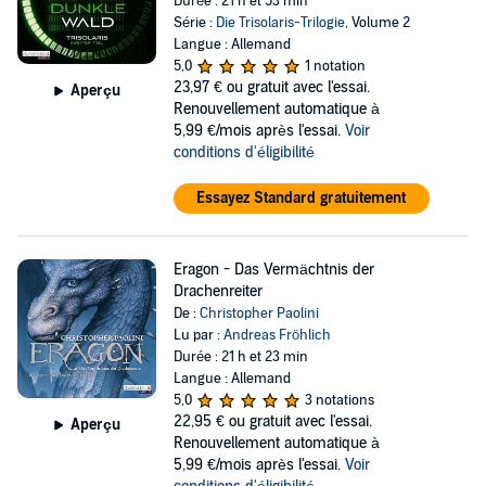
Durée : 21 h et 53 min
Série :
Die Trisolaris-Trilogie
, Volume 2
Langue : Allemand
5,0
1 notation
23,97 €
ou gratuit avec l'essai.
Aperçu
Renouvellement automatique à
5,99 €/mois après l'essai.
Voir
conditions d'éligibilité
Essayez Standard gratuitement
Eragon - Das Vermächtnis der
Drachenreiter
De :
Christopher Paolini
Lu par :
Andreas Fröhlich
Durée : 21 h et 23 min
Langue : Allemand
5,0
3 notations
22,95 €
ou gratuit avec l'essai.
Aperçu
Renouvellement automatique à
5,99 €/mois après l'essai.
Voir