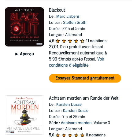
Blackout
De :
Marc Elsberg
Lu par :
Steffen Groth
Durée : 22 h et 5 min
Langue : Allemand
4,6
11 notations
27,01 €
ou gratuit avec l'essai.
Renouvellement automatique à
Aperçu
5,99 €/mois après l'essai.
Voir
conditions d'éligibilité
Essayez Standard gratuitement
Achtsam morden am Rande der Welt
De :
Karsten Dusse
Lu par :
Karsten Dusse
Durée : 7 h et 26 min
Série :
Achtsam morden
, Volume 3
Langue : Allemand
5,0
8 notations