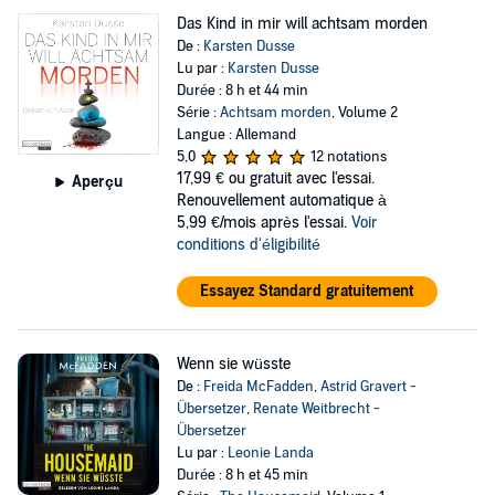
Das Kind in mir will achtsam morden
De :
Karsten Dusse
Lu par :
Karsten Dusse
Durée : 8 h et 44 min
Série :
Achtsam morden
, Volume 2
Langue : Allemand
5,0
12 notations
17,99 €
ou gratuit avec l'essai.
Aperçu
Renouvellement automatique à
5,99 €/mois après l'essai.
Voir
conditions d'éligibilité
Essayez Standard gratuitement
Wenn sie wüsste
De :
Freida McFadden
,
Astrid Gravert -
Übersetzer
,
Renate Weitbrecht -
Übersetzer
Lu par :
Leonie Landa
Durée : 8 h et 45 min