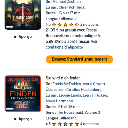
De :
Michael Crichton
Lu par :
Oliver Rohrbeck
Durée : 16 h et 17 min
Langue : Allemand
4,5
2 notations
21,99 €
ou gratuit avec l'essai.
Renouvellement automatique à
Aperçu
5,99 €/mois après l'essai.
Voir
conditions d'éligibilité
Essayez Standard gratuitement
Sie wird dich finden
De :
Freida McFadden
,
Astrid Gravert -
Übersetzer
,
Christina Hackenberg
Lu par :
Leonie Landa
,
Lea van Acken
,
Maria Hartmann
Durée : 9 h et 46 min
Série :
The Housemaid
, Volume 3
Langue : Allemand
Aperçu
4,8
4 notations