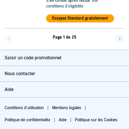
5,99 €/mois après l'essai.
Voir
conditions d'éligibilité
Essayez Standard gratuitement
Page 1 de 25
Page précédente
Page 
Saisir un code promotionnel
Nous contacter
Aide
Conditions d'utilisation
Mentions légales
Politique de confidentialité
Aide
Politique sur les Cookies