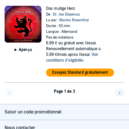
Das mutige Herz
De :
Dr. Joe Dispenza
Lu par :
Marlon Rosenthal
Durée : 53 min
Langue : Allemand
Pas de notations
6,99 €
ou gratuit avec l'essai.
Renouvellement automatique à
Aperçu
5,99 €/mois après l'essai.
Voir
conditions d'éligibilité
Essayez Standard gratuitement
Page 1 de 3
Page précédente
Page 
Saisir un code promotionnel
Nous contacter