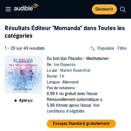
Découvrir
Résultats Éditeur
"Momanda"
dans Toutes les
catégories
1 - 20 sur 49 résultats
Populaire
Filtre
Du bist das Placebo - Meditationen
De :
Joe Dispenza
Lu par :
Marlon Rosenthal
Durée : 1 h
Langue : Allemand
Pas de notations
6,99 €
ou gratuit avec l'essai.
Renouvellement automatique à
Aperçu
5,99 €/mois après l'essai.
Voir
conditions d'éligibilité
Essayez Standard gratuitement