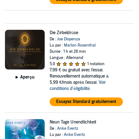
Die Zirbeldrüse
De :
Joe Dispenza
Lu par :
Marlon Rosenthal
Durée : 1 h et 28 min
Langue : Allemand
5,0
1 notation
7,99 €
ou gratuit avec l'essai.
Renouvellement automatique à
Aperçu
5,99 €/mois après l'essai.
Voir
conditions d'éligibilité
Essayez Standard gratuitement
Neun Tage Unendlichkeit
De :
Anke Evertz
Lu par :
Anke Evertz