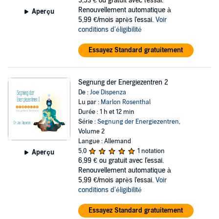
5,53 €
ou gratuit avec l'essai.
Renouvellement automatique à
Aperçu
5,99 €/mois après l'essai.
Voir
conditions d'éligibilité
Essayez Standard gratuitement
Segnung der Energiezentren 2
De :
Joe Dispenza
Lu par :
Marlon Rosenthal
Durée : 1 h et 12 min
Série :
Segnung der Energiezentren
,
Volume 2
Langue : Allemand
5,0
1 notation
Aperçu
6,99 €
ou gratuit avec l'essai.
Renouvellement automatique à
5,99 €/mois après l'essai.
Voir
conditions d'éligibilité
Essayez Standard gratuitement