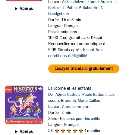
Lu par :
A-S. Lefebvre
,
Franck Aupeix
,
L.
Barbier
,
L. Pattin
,
P. Sabourin
,
A.
Aperçu
Goedgebuer
Durée : 1 h et 6 min
Langue : Français
Pas de notations
10,00 €
ou gratuit avec l'essai.
Renouvellement automatique à
5,99 €/mois après l'essai.
Voir
conditions d'éligibilité
Essayez Standard gratuitement
La licorne et les enfants
De :
Agnès Cathala
,
Paule Battault
,
Les
soeurs Branchë
,
Marie Caillou
Lu par :
Anne Lehmann
Durée : 8 min
Série :
Histoires pour les petits
Langue : Français
5,0
1 notation
Aperçu