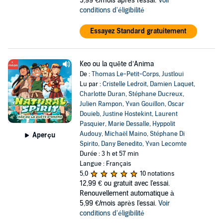
5,99 €/mois après l'essai.
Voir
conditions d'éligibilité
Essayez Standard gratuitement
Keo ou la quête d’Anima
De :
Thomas Le-Petit-Corps
,
Justloui
Lu par :
Cristelle Ledroit
,
Damien Laquet
,
Charlotte Duran
,
Stéphane Ducreux
,
Julien Rampon
,
Yvan Gouillon
,
Oscar
Douieb
,
Justine Hostekint
,
Laurent
Pasquier
,
Marie Dessalle
,
Hyppolit
Audouy
,
Michaël Maino
,
Stéphane Di
Aperçu
Spirito
,
Dany Benedito
,
Yvan Lecomte
Durée : 3 h et 57 min
Langue : Français
5,0
10 notations
12,99 €
ou gratuit avec l'essai.
Renouvellement automatique à
5,99 €/mois après l'essai.
Voir
conditions d'éligibilité