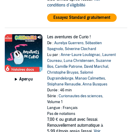
conditions d'éligibilité
Essayez Standard gratuitement
Les aventures de Curio !
De :
Aurelya Guerrero
,
Sébastien
Spagnolo
,
Séverine Clochard
Lu par :
Anne-Laure Loubignac
,
Laurent
Coureau
,
Luna Christensen
,
Suzanne
Bos
,
Camille Patrone
,
David Marchal
,
Christophe Bruyas
,
Salomé
Dugraindelorge
,
Manao Calmettes
,
Aperçu
Stéphane Renaudie
,
Anna Busques
Durée : 46 min
Série :
Curionautes des sciences
,
Volume 1
Langue : Français
Pas de notations
7,00 €
ou gratuit avec l'essai.
Renouvellement automatique à
5,99 €/mois après l'essai.
Voir