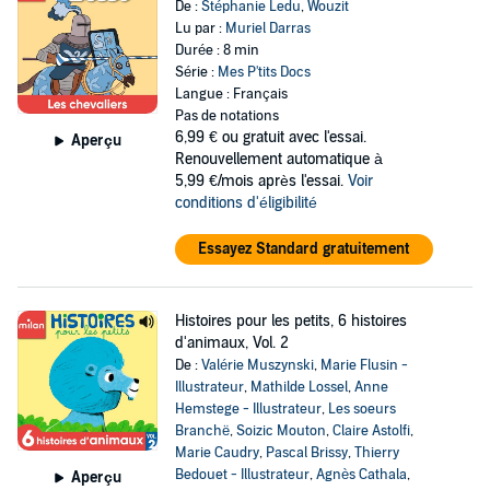
De :
Stéphanie Ledu
,
Wouzit
Lu par :
Muriel Darras
Durée : 8 min
Série :
Mes P'tits Docs
Langue : Français
Pas de notations
6,99 €
ou gratuit avec l'essai.
Aperçu
Renouvellement automatique à
5,99 €/mois après l'essai.
Voir
conditions d'éligibilité
Essayez Standard gratuitement
Histoires pour les petits, 6 histoires
d'animaux, Vol. 2
De :
Valérie Muszynski
,
Marie Flusin -
Illustrateur
,
Mathilde Lossel
,
Anne
Hemstege - Illustrateur
,
Les soeurs
Branchë
,
Soizic Mouton
,
Claire Astolfi
,
Marie Caudry
,
Pascal Brissy
,
Thierry
Bedouet - Illustrateur
,
Agnès Cathala
,
Aperçu