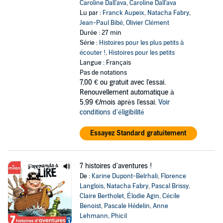
Caroline Dall'ava
,
Caroline Dall'ava
Lu par :
Franck Aupeix
,
Natacha Fabry
,
Jean-Paul Bibé
,
Olivier Clément
Durée : 27 min
Série :
Histoires pour les plus petits à
écouter !
,
Histoires pour les petits
Langue : Français
Pas de notations
7,00 €
ou gratuit avec l'essai.
Renouvellement automatique à
5,99 €/mois après l'essai.
Voir
conditions d'éligibilité
Essayez Standard gratuitement
7 histoires d'aventures !
De :
Karine Dupont-Belrhali
,
Florence
Langlois
,
Natacha Fabry
,
Pascal Brissy
,
Claire Bertholet
,
Élodie Agin
,
Cécile
Benoist
,
Pascale Hédelin
,
Anne
Lehmann
,
Phicil