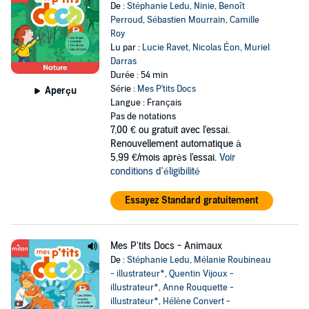
De :
Stéphanie Ledu
,
Ninie
,
Benoît
Perroud
,
Sébastien Mourrain
,
Camille
Roy
Lu par :
Lucie Ravet
,
Nicolas Éon
,
Muriel
Darras
Durée : 54 min
Série :
Mes P'tits Docs
Aperçu
Langue : Français
Pas de notations
7,00 €
ou gratuit avec l'essai.
Renouvellement automatique à
5,99 €/mois après l'essai.
Voir
conditions d'éligibilité
Essayez Standard gratuitement
Mes P'tits Docs - Animaux
De :
Stéphanie Ledu
,
Mélanie Roubineau
- illustrateur*
,
Quentin Vijoux -
illustrateur*
,
Anne Rouquette -
illustrateur*
,
Hélène Convert -