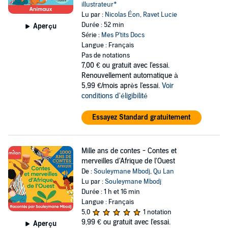
illustrateur*
Lu par :
Nicolas Éon
,
Ravet Lucie
Durée : 52 min
Aperçu
Série :
Mes P'tits Docs
Langue : Français
Pas de notations
7,00 €
ou gratuit avec l'essai.
Renouvellement automatique à
5,99 €/mois après l'essai.
Voir
conditions d'éligibilité
Essayez Standard gratuitement
Mille ans de contes - Contes et
merveilles d'Afrique de l'Ouest
De :
Souleymane Mbodj
,
Qu Lan
Lu par :
Souleymane Mbodj
Durée : 1 h et 16 min
Langue : Français
5,0
1 notation
9,99 €
ou gratuit avec l'essai.
Aperçu