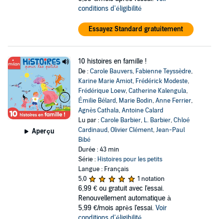
conditions d'éligibilité
Essayez Standard gratuitement
10 histoires en famille !
De :
Carole Bauvers
,
Fabienne Teyssèdre
,
Karine Marie Amiot
,
Frédérick Modeste
,
Frédérique Loew
,
Catherine Kalengula
,
Émilie Bélard
,
Marie Bodin
,
Anne Ferrier
,
Agnès Cathala
,
Antoine Calard
Lu par :
Carole Barbier
,
L. Barbier
,
Chloé
Cardinaud
,
Olivier Clément
,
Jean-Paul
Aperçu
Bibé
Durée : 43 min
Série :
Histoires pour les petits
Langue : Français
5,0
1 notation
6,99 €
ou gratuit avec l'essai.
Renouvellement automatique à
5,99 €/mois après l'essai.
Voir
conditions d'éligibilité