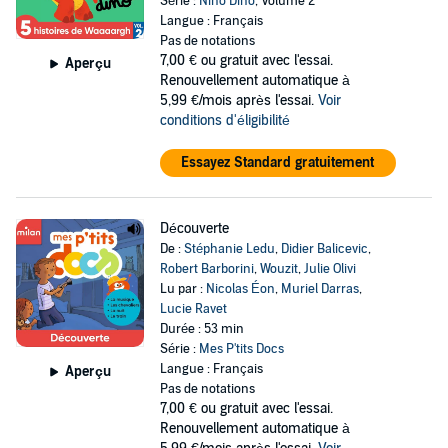
Série :
Nino Dino
, Volume 2
Langue : Français
Pas de notations
7,00 €
ou gratuit avec l'essai.
Aperçu
Renouvellement automatique à
5,99 €/mois après l'essai.
Voir
conditions d'éligibilité
Essayez Standard gratuitement
Découverte
De :
Stéphanie Ledu
,
Didier Balicevic
,
Robert Barborini
,
Wouzit
,
Julie Olivi
Lu par :
Nicolas Éon
,
Muriel Darras
,
Lucie Ravet
Durée : 53 min
Série :
Mes P'tits Docs
Langue : Français
Aperçu
Pas de notations
7,00 €
ou gratuit avec l'essai.
Renouvellement automatique à