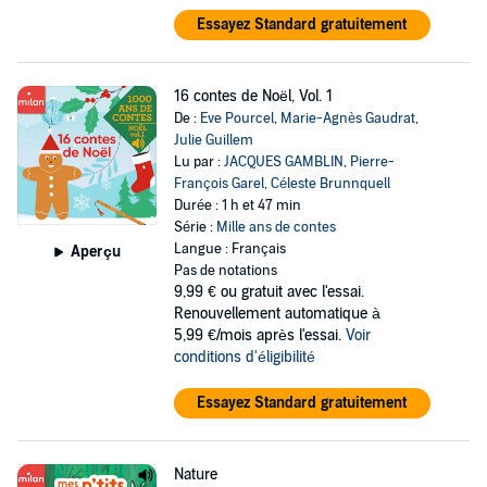
Essayez Standard gratuitement
16 contes de Noël, Vol. 1
De :
Eve Pourcel
,
Marie-Agnès Gaudrat
,
Julie Guillem
Lu par :
JACQUES GAMBLIN
,
Pierre-
François Garel
,
Céleste Brunnquell
Durée : 1 h et 47 min
Série :
Mille ans de contes
Langue : Français
Aperçu
Pas de notations
9,99 €
ou gratuit avec l'essai.
Renouvellement automatique à
5,99 €/mois après l'essai.
Voir
conditions d'éligibilité
Essayez Standard gratuitement
Nature