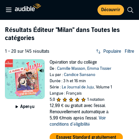
Découvrir
Résultats Éditeur
"Milan"
dans Toutes les
catégories
1 - 20 sur 145 résultats
Populaire
Filtre
Opération star du collège
De :
Camille Masson
,
Emma Tissier
Lu par :
Candice Sansano
Durée : 3 h et 16 min
Série :
Le Journal de Juju
, Volume 1
Langue : Français
5,0
1 notation
12,99 €
ou gratuit avec l'essai.
Aperçu
Renouvellement automatique à
5,99 €/mois après l'essai.
Voir
conditions d'éligibilité
Essayez Standard gratuitement