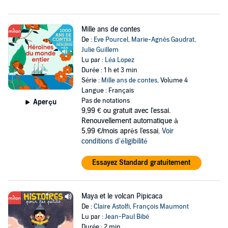
Mille ans de contes
De :
Eve Pourcel
,
Marie-Agnès Gaudrat
,
Julie Guillem
Lu par :
Léa Lopez
Durée : 1 h et 3 min
Série :
Mille ans de contes
, Volume 4
Langue : Français
Pas de notations
Aperçu
9,99 €
ou gratuit avec l'essai.
Renouvellement automatique à
5,99 €/mois après l'essai.
Voir
conditions d'éligibilité
Essayez Standard gratuitement
Maya et le volcan Pipicaca
De :
Claire Astolfi
,
François Maumont
Lu par :
Jean-Paul Bibé
Durée : 2 min