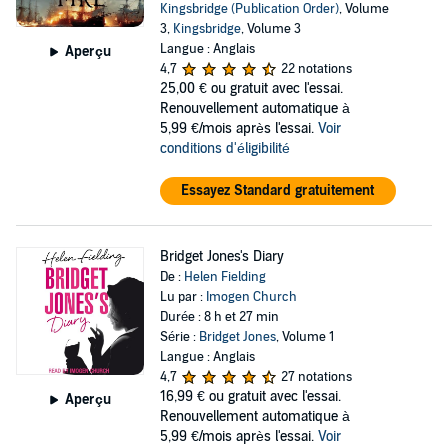
Kingsbridge (Publication Order)
, Volume
3,
Kingsbridge
, Volume 3
Langue : Anglais
Aperçu
4,7
22 notations
25,00 €
ou gratuit avec l'essai.
Renouvellement automatique à
5,99 €/mois après l'essai.
Voir
conditions d'éligibilité
Essayez Standard gratuitement
Bridget Jones's Diary
De :
Helen Fielding
Lu par :
Imogen Church
Durée : 8 h et 27 min
Série :
Bridget Jones
, Volume 1
Langue : Anglais
4,7
27 notations
16,99 €
ou gratuit avec l'essai.
Aperçu
Renouvellement automatique à
5,99 €/mois après l'essai.
Voir