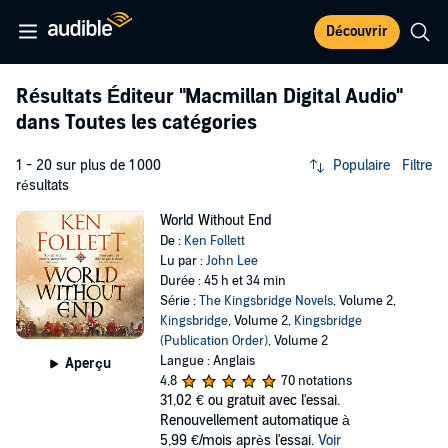
Découvrir
Résultats Éditeur
"Macmillan Digital Audio"
dans Toutes les catégories
1 - 20 sur plus de 1 000
Populaire
Filtre
résultats
World Without End
De :
Ken Follett
Lu par :
John Lee
Durée : 45 h et 34 min
Série :
The Kingsbridge Novels
, Volume 2,
Kingsbridge
, Volume 2,
Kingsbridge
(Publication Order)
, Volume 2
Langue : Anglais
Aperçu
4,8
70 notations
31,02 €
ou gratuit avec l'essai.
Renouvellement automatique à
5,99 €/mois après l'essai.
Voir