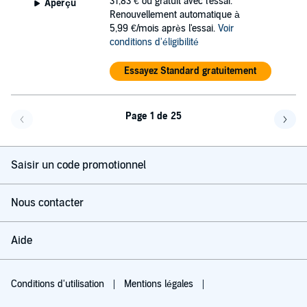
31,83 €
ou gratuit avec l'essai.
Aperçu
Renouvellement automatique à
5,99 €/mois après l'essai.
Voir
conditions d'éligibilité
Essayez Standard gratuitement
Page 1 de 25
Page précédente
Page 
Saisir un code promotionnel
Nous contacter
Aide
Conditions d'utilisation
Mentions légales