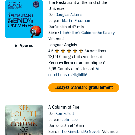
The Restaurant at the End of the
Universe
De :
Douglas Adams
Lu par :
Martin Freeman
Durée : 5 h et 47 min
Série :
Hitchhiker's Guide to the Galaxy
,
Volume 2
Langue : Anglais
Aperçu
4,6
34 notations
13,09 €
ou gratuit avec l'essai.
Renouvellement automatique à
5,99 €/mois après l'essai.
Voir
conditions d'éligibilité
Essayez Standard gratuitement
A Column of Fire
De :
Ken Follett
Lu par :
John Lee
Durée : 30 h et 19 min
Série :
The Kingsbridge Novels
, Volume 3,