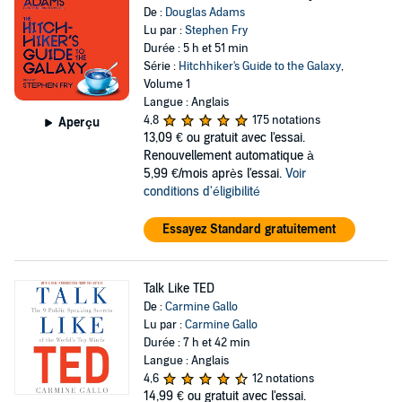
De :
Douglas Adams
Lu par :
Stephen Fry
Durée : 5 h et 51 min
Série :
Hitchhiker's Guide to the Galaxy
,
Volume 1
Langue : Anglais
4,8
175 notations
Aperçu
13,09 €
ou gratuit avec l'essai.
Renouvellement automatique à
5,99 €/mois après l'essai.
Voir
conditions d'éligibilité
Essayez Standard gratuitement
Talk Like TED
De :
Carmine Gallo
Lu par :
Carmine Gallo
Durée : 7 h et 42 min
Langue : Anglais
4,6
12 notations
14,99 €
ou gratuit avec l'essai.