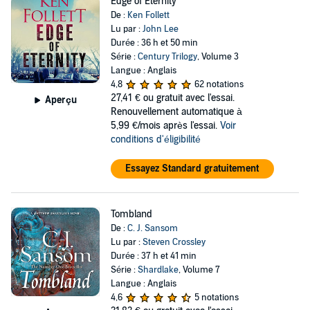
Edge of Eternity
De :
Ken Follett
Lu par :
John Lee
Durée : 36 h et 50 min
Série :
Century Trilogy
, Volume 3
Langue : Anglais
4,8
62 notations
27,41 €
ou gratuit avec l'essai.
Aperçu
Renouvellement automatique à
5,99 €/mois après l'essai.
Voir
conditions d'éligibilité
Essayez Standard gratuitement
Tombland
De :
C. J. Sansom
Lu par :
Steven Crossley
Durée : 37 h et 41 min
Série :
Shardlake
, Volume 7
Langue : Anglais
4,6
5 notations