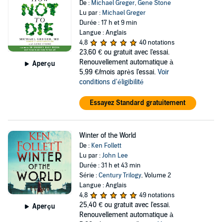
De :
Michael Greger
,
Gene Stone
Lu par :
Michael Greger
Durée : 17 h et 9 min
Langue : Anglais
4,8
40 notations
23,60 €
ou gratuit avec l'essai.
Renouvellement automatique à
Aperçu
5,99 €/mois après l'essai.
Voir
conditions d'éligibilité
Essayez Standard gratuitement
Winter of the World
De :
Ken Follett
Lu par :
John Lee
Durée : 31 h et 43 min
Série :
Century Trilogy
, Volume 2
Langue : Anglais
4,8
49 notations
25,40 €
ou gratuit avec l'essai.
Aperçu
Renouvellement automatique à