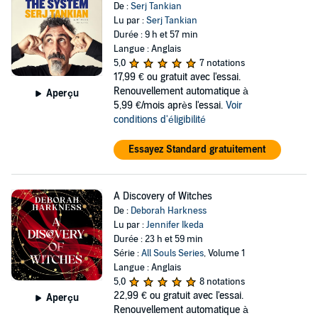
De :
Serj Tankian
Lu par :
Serj Tankian
Durée : 9 h et 57 min
Langue : Anglais
5,0
7 notations
17,99 €
ou gratuit avec l'essai.
Renouvellement automatique à
Aperçu
5,99 €/mois après l'essai.
Voir
conditions d'éligibilité
Essayez Standard gratuitement
A Discovery of Witches
De :
Deborah Harkness
Lu par :
Jennifer Ikeda
Durée : 23 h et 59 min
Série :
All Souls Series
, Volume 1
Langue : Anglais
5,0
8 notations
22,99 €
ou gratuit avec l'essai.
Aperçu
Renouvellement automatique à