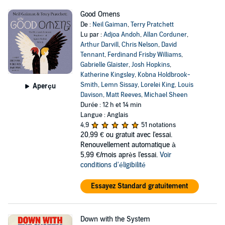
Good Omens
De :
Neil Gaiman
,
Terry Pratchett
Lu par :
Adjoa Andoh
,
Allan Corduner
,
Arthur Darvill
,
Chris Nelson
,
David
Tennant
,
Ferdinand Frisby Williams
,
Gabrielle Glaister
,
Josh Hopkins
,
Katherine Kingsley
,
Kobna Holdbrook-
Smith
,
Lemn Sissay
,
Lorelei King
,
Louis
Aperçu
Davison
,
Matt Reeves
,
Michael Sheen
Durée : 12 h et 14 min
Langue : Anglais
4,9
51 notations
20,99 €
ou gratuit avec l'essai.
Renouvellement automatique à
5,99 €/mois après l'essai.
Voir
conditions d'éligibilité
Essayez Standard gratuitement
Down with the System