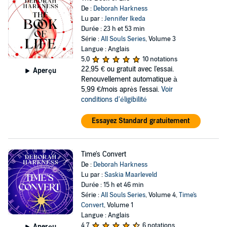
De :
Deborah Harkness
Lu par :
Jennifer Ikeda
Durée : 23 h et 53 min
Série :
All Souls Series
, Volume 3
Langue : Anglais
5,0
10 notations
22,95 €
ou gratuit avec l'essai.
Aperçu
Renouvellement automatique à
5,99 €/mois après l'essai.
Voir
conditions d'éligibilité
Essayez Standard gratuitement
Time's Convert
De :
Deborah Harkness
Lu par :
Saskia Maarleveld
Durée : 15 h et 46 min
Série :
All Souls Series
, Volume 4,
Time's
Convert
, Volume 1
Langue : Anglais
4,7
6 notations
Aperçu