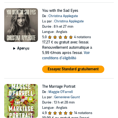
You with the Sad Eyes
De :
Christina Applegate
Lu par :
Christina Applegate
Durée : 8 h et 27 min
Langue : Anglais
5,0
4 notations
17,27 €
ou gratuit avec l'essai.
Renouvellement automatique à
Aperçu
5,99 €/mois après l'essai.
Voir
conditions d'éligibilité
Essayez Standard gratuitement
The Marriage Portrait
De :
Maggie O'Farrell
Lu par :
Genevieve Gaunt
Durée : 13 h et 28 min
Langue : Anglais
4,9
14 notations