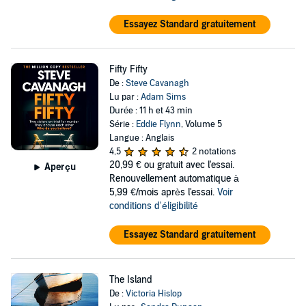
Essayez Standard gratuitement
Fifty Fifty
De :
Steve Cavanagh
Lu par :
Adam Sims
Durée : 11 h et 43 min
Série :
Eddie Flynn
, Volume 5
Langue : Anglais
4,5
2 notations
20,99 €
ou gratuit avec l'essai.
Aperçu
Renouvellement automatique à
5,99 €/mois après l'essai.
Voir
conditions d'éligibilité
Essayez Standard gratuitement
The Island
De :
Victoria Hislop