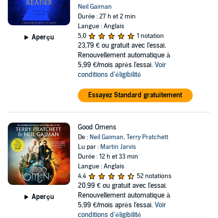
Neil Gaiman
Durée : 27 h et 2 min
Langue : Anglais
5,0
1 notation
Aperçu
23,79 €
ou gratuit avec l'essai.
Renouvellement automatique à
5,99 €/mois après l'essai.
Voir
conditions d'éligibilité
Essayez Standard gratuitement
Good Omens
De :
Neil Gaiman
,
Terry Pratchett
Lu par :
Martin Jarvis
Durée : 12 h et 33 min
Langue : Anglais
4,4
52 notations
20,99 €
ou gratuit avec l'essai.
Renouvellement automatique à
Aperçu
5,99 €/mois après l'essai.
Voir
conditions d'éligibilité