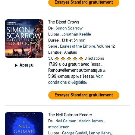
Essayez Standard gratuitement
The Blood Crows
De :
Simon Scarrow
Lu par :
Jonathan Keeble
Durée : 13 h et 54 min
Série :
Eagles of the Empire
, Volume 12
Langue : Anglais
5,0
3 notations
17,99 €
ou gratuit avec l'essai.
Aperçu
Renouvellement automatique à
5,99 €/mois après l'essai.
Voir
conditions d'éligibilité
Essayez Standard gratuitement
The Neil Gaiman Reader
De :
Neil Gaiman
,
Marlon James -
introduction
Lu par :
George Guidall
,
Lenny Henry
,