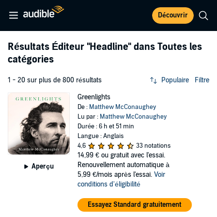
Découvrir
Résultats Éditeur
"Headline"
dans Toutes les
catégories
1 - 20 sur plus de 800 résultats
Populaire
Filtre
Greenlights
De :
Matthew McConaughey
Lu par :
Matthew McConaughey
Durée : 6 h et 51 min
Langue : Anglais
4,6
33 notations
14,99 €
ou gratuit avec l'essai.
Renouvellement automatique à
Aperçu
5,99 €/mois après l'essai.
Voir
conditions d'éligibilité
Essayez Standard gratuitement