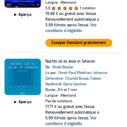
Langue : Allemand
5,0
1 notation
19,98 €
ou gratuit avec l'essai.
Aperçu
Renouvellement automatique à
5,99 €/mois après l'essai.
Voir
conditions d'éligibilité
Essayez Standard gratuitement
Nachts ist es leise in Teheran
De :
Shida Bazyar
Lu par :
Omid-Paul Eftekhari
,
Johanna
Zehendner
,
Chantal Busse
,
Fabian
Neidhardt
,
Diana Gantner
Durée : 8 h et 7 min
Langue : Allemand
Pas de notations
Aperçu
17,71 €
ou gratuit avec l'essai.
Renouvellement automatique à
5,99 €/mois après l'essai.
Voir
conditions d'éligibilité