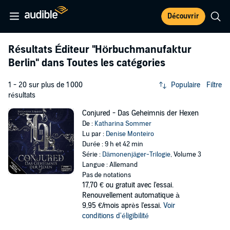
Découvrir
Résultats Éditeur
"Hörbuchmanufaktur
Berlin"
dans Toutes les catégories
1 - 20 sur plus de 1 000
Populaire
Filtre
résultats
Conjured - Das Geheimnis der Hexen
De :
Katharina Sommer
Lu par :
Denise Monteiro
Durée : 9 h et 42 min
Série :
Dämonenjäger-Trilogie
, Volume 3
Langue : Allemand
Pas de notations
17,70 €
ou gratuit avec l'essai.
Renouvellement automatique à
9,95 €/mois après l'essai.
Voir
conditions d'éligibilité