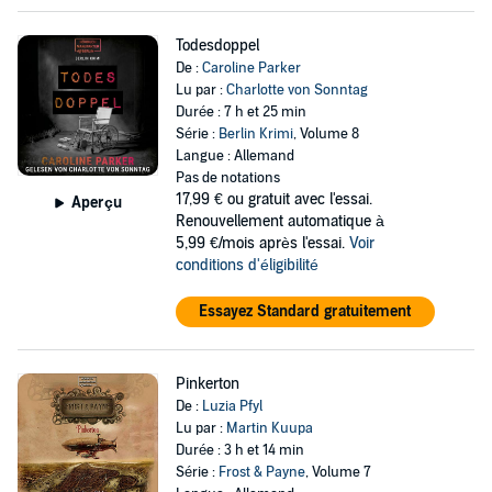
Todesdoppel
De :
Caroline Parker
Lu par :
Charlotte von Sonntag
Durée : 7 h et 25 min
Série :
Berlin Krimi
, Volume 8
Langue : Allemand
Pas de notations
17,99 €
ou gratuit avec l'essai.
Aperçu
Renouvellement automatique à
5,99 €/mois après l'essai.
Voir
conditions d'éligibilité
Essayez Standard gratuitement
Pinkerton
De :
Luzia Pfyl
Lu par :
Martin Kuupa
Durée : 3 h et 14 min
Série :
Frost & Payne
, Volume 7