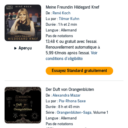
Meine Freundin Hildegard Knef
De :
René Koch
Lu par :
Tilmar Kuhn
Durée : 1 h et 2 min
Langue : Allemand
Pas de notations
13,48 €
ou gratuit avec l'essai.
Renouvellement automatique à
Aperçu
5,99 €/mois après l'essai.
Voir
conditions d'éligibilité
Essayez Standard gratuitement
Der Duft von Orangenblüten
De :
Alexandra Mazar
Lu par :
Pia-Rhona Saxe
Durée : 8 h et 45 min
Série :
Orangenblüten-Saga
, Volume 1
Langue : Allemand
Pas de notations