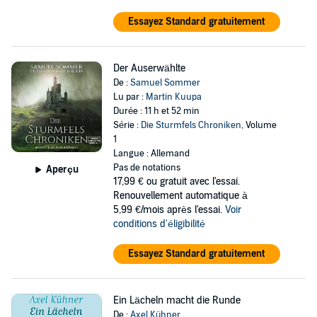
Essayez Standard gratuitement
Der Auserwählte
De :
Samuel Sommer
Lu par :
Martin Kuupa
Durée : 11 h et 52 min
Série :
Die Sturmfels Chroniken
, Volume
1
Langue : Allemand
Pas de notations
Aperçu
17,99 €
ou gratuit avec l'essai.
Renouvellement automatique à
5,99 €/mois après l'essai.
Voir
conditions d'éligibilité
Essayez Standard gratuitement
Ein Lächeln macht die Runde
De :
Axel Kühner