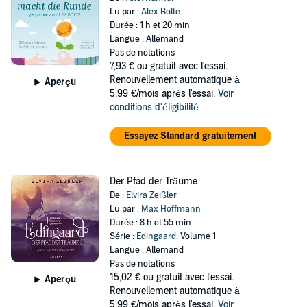
Lu par :
Alex Bolte
Durée : 1 h et 20 min
Langue : Allemand
Pas de notations
7,93 €
ou gratuit avec l'essai.
Renouvellement automatique à
Aperçu
5,99 €/mois après l'essai.
Voir
conditions d'éligibilité
Essayez Standard gratuitement
Der Pfad der Träume
De :
Elvira Zeißler
Lu par :
Max Hoffmann
Durée : 8 h et 55 min
Série :
Edingaard
, Volume 1
Langue : Allemand
Pas de notations
15,02 €
ou gratuit avec l'essai.
Aperçu
Renouvellement automatique à
5,99 €/mois après l'essai.
Voir