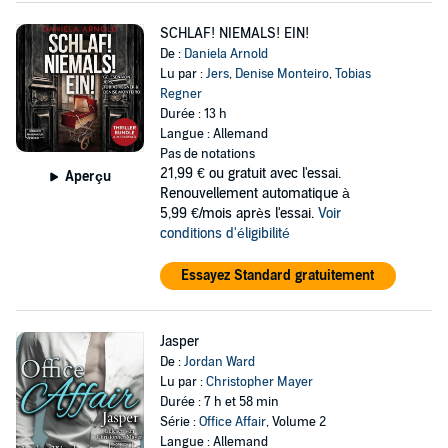
SCHLAF! NIEMALS! EIN!
De :
Daniela Arnold
Lu par :
Jers
,
Denise Monteiro
,
Tobias
Regner
Durée : 13 h
Langue : Allemand
Pas de notations
21,99 €
ou gratuit avec l'essai.
Aperçu
Renouvellement automatique à
5,99 €/mois après l'essai.
Voir
conditions d'éligibilité
Essayez Standard gratuitement
Jasper
De :
Jordan Ward
Lu par :
Christopher Mayer
Durée : 7 h et 58 min
Série :
Office Affair
, Volume 2
Langue : Allemand