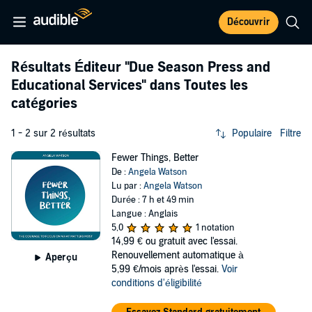
Découvrir
Résultats Éditeur
"Due Season Press and
Educational Services"
dans Toutes les
catégories
1 - 2 sur 2 résultats
Populaire
Filtre
Fewer Things, Better
De :
Angela Watson
Lu par :
Angela Watson
Durée : 7 h et 49 min
Langue : Anglais
5,0
1 notation
14,99 €
ou gratuit avec l'essai.
Renouvellement automatique à
Aperçu
5,99 €/mois après l'essai.
Voir
conditions d'éligibilité