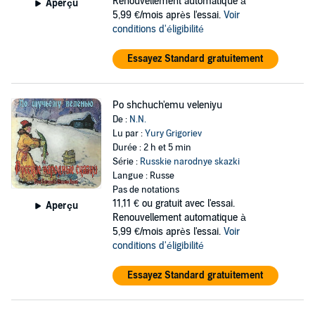
Renouvellement automatique à
Aperçu
5,99 €/mois après l'essai.
Voir
conditions d'éligibilité
Essayez Standard gratuitement
Po shchuch'emu veleniyu
De :
N.N.
Lu par :
Yury Grigoriev
Durée : 2 h et 5 min
Série :
Russkie narodnye skazki
Langue : Russe
Pas de notations
11,11 €
ou gratuit avec l'essai.
Aperçu
Renouvellement automatique à
5,99 €/mois après l'essai.
Voir
conditions d'éligibilité
Essayez Standard gratuitement