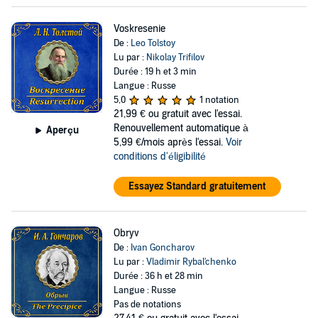
Voskresenie
De :
Leo Tolstoy
Lu par :
Nikolay Trifilov
Durée : 19 h et 3 min
Langue : Russe
5,0
1 notation
21,99 €
ou gratuit avec l'essai.
Renouvellement automatique à
Aperçu
5,99 €/mois après l'essai.
Voir
conditions d'éligibilité
Essayez Standard gratuitement
Obryv
De :
Ivan Goncharov
Lu par :
Vladimir Rybal'chenko
Durée : 36 h et 28 min
Langue : Russe
Pas de notations