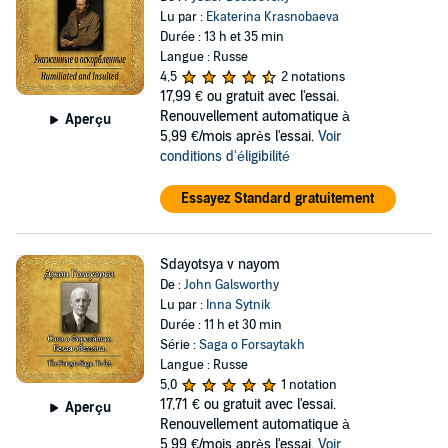
Lu par :
Ekaterina Krasnobaeva
Durée : 13 h et 35 min
Langue : Russe
4,5
2 notations
17,99 €
ou gratuit avec l'essai.
Renouvellement automatique à
Aperçu
5,99 €/mois après l'essai.
Voir
conditions d'éligibilité
Essayez Standard gratuitement
Sdayotsya v nayom
De :
John Galsworthy
Lu par :
Inna Sytnik
Durée : 11 h et 30 min
Série :
Saga o Forsaytakh
Langue : Russe
5,0
1 notation
17,71 €
ou gratuit avec l'essai.
Aperçu
Renouvellement automatique à
5,99 €/mois après l'essai.
Voir