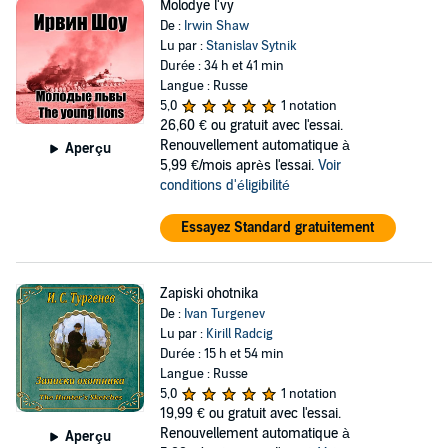
Molodye l'vy
De :
Irwin Shaw
Lu par :
Stanislav Sytnik
Durée : 34 h et 41 min
Langue : Russe
5,0
1 notation
26,60 €
ou gratuit avec l'essai.
Renouvellement automatique à
Aperçu
5,99 €/mois après l'essai.
Voir
conditions d'éligibilité
Essayez Standard gratuitement
Zapiski ohotnika
De :
Ivan Turgenev
Lu par :
Kirill Radcig
Durée : 15 h et 54 min
Langue : Russe
5,0
1 notation
19,99 €
ou gratuit avec l'essai.
Renouvellement automatique à
Aperçu