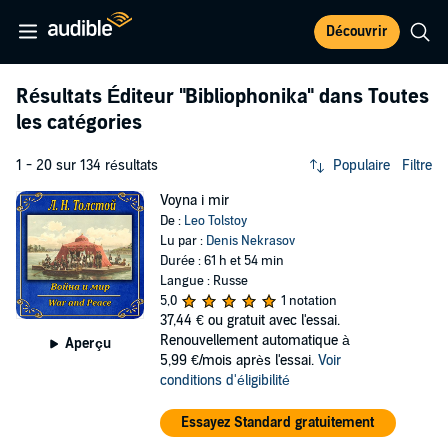
Découvrir
Résultats Éditeur
"Bibliophonika"
dans Toutes
les catégories
1 - 20 sur 134 résultats
Populaire
Filtre
Voyna i mir
De :
Leo Tolstoy
Lu par :
Denis Nekrasov
Durée : 61 h et 54 min
Langue : Russe
5,0
1 notation
37,44 €
ou gratuit avec l'essai.
Renouvellement automatique à
Aperçu
5,99 €/mois après l'essai.
Voir
conditions d'éligibilité
Essayez Standard gratuitement