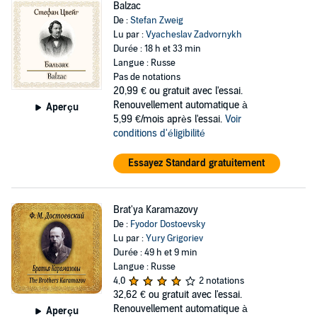
Balzac
De :
Stefan Zweig
Lu par :
Vyacheslav Zadvornykh
Durée : 18 h et 33 min
Langue : Russe
Pas de notations
20,99 €
ou gratuit avec l'essai.
Renouvellement automatique à
Aperçu
5,99 €/mois après l'essai.
Voir
conditions d'éligibilité
Essayez Standard gratuitement
Brat'ya Karamazovy
De :
Fyodor Dostoevsky
Lu par :
Yury Grigoriev
Durée : 49 h et 9 min
Langue : Russe
4,0
2 notations
32,62 €
ou gratuit avec l'essai.
Renouvellement automatique à
Aperçu