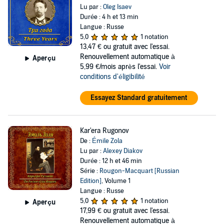
Lu par :
Oleg Isaev
Durée : 4 h et 13 min
Langue : Russe
5,0
1 notation
13,47 €
ou gratuit avec l'essai.
Renouvellement automatique à
Aperçu
5,99 €/mois après l'essai.
Voir
conditions d'éligibilité
Essayez Standard gratuitement
Kar'era Rugonov
De :
Émile Zola
Lu par :
Alexey Diakov
Durée : 12 h et 46 min
Série :
Rougon-Macquart [Russian
Edition]
, Volume 1
Langue : Russe
5,0
1 notation
Aperçu
17,99 €
ou gratuit avec l'essai.
Renouvellement automatique à