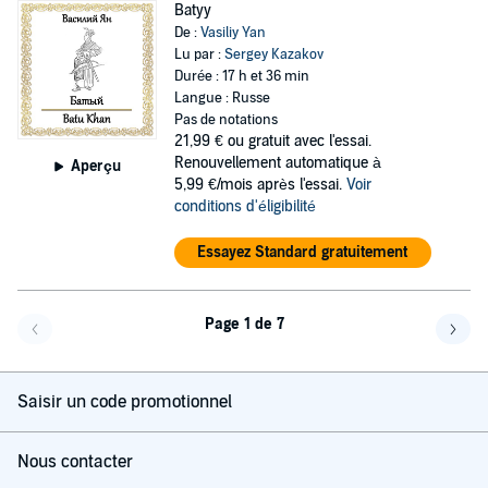
Batyy
De :
Vasiliy Yan
Lu par :
Sergey Kazakov
Durée : 17 h et 36 min
Langue : Russe
Pas de notations
21,99 €
ou gratuit avec l'essai.
Renouvellement automatique à
Aperçu
5,99 €/mois après l'essai.
Voir
conditions d'éligibilité
Essayez Standard gratuitement
Page 1 de 7
Page précédente
Page 
Saisir un code promotionnel
Nous contacter