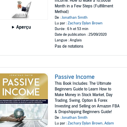
Income. How to Make a 10,000$/
Month in a Few Steps (Fulfillment
Method)
De :
Jonathan Smith
Lu par :
Zachary Dylan Brown
Aperçu
Durée : 6 h et 53 min
Date de publication : 25/09/2020
Langue : Anglais
Pas de notations
Passive Income
This Book Includes: The Ultimate
Beginners Guide to Learn How to
Make Money in Stock Market, Day
Trading, Swing, Option & Forex
Investing and Selling on Amazon FBA
& Dropshipping Beginners Guide!
De :
Jonathan Smith
Lu par :
Zachary Dylan Brown
,
Adam