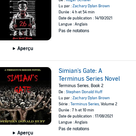
Lu par :
Zachary Dylan Brown
Durée : 4 h et 54 min
Date de publication : 14/10/2021
Langue : Anglais
Pas de notations
Aperçu
Simian's Gate: A
Terminus Series Novel
Terminus Series, Book 2
De :
Stephen Donald Huff
Lu par :
Zachary Dylan Brown
Série :
Terminus Series
, Volume 2
Durée : 7 h et 10 min
Date de publication : 17/08/2021
Langue : Anglais
Pas de notations
Aperçu