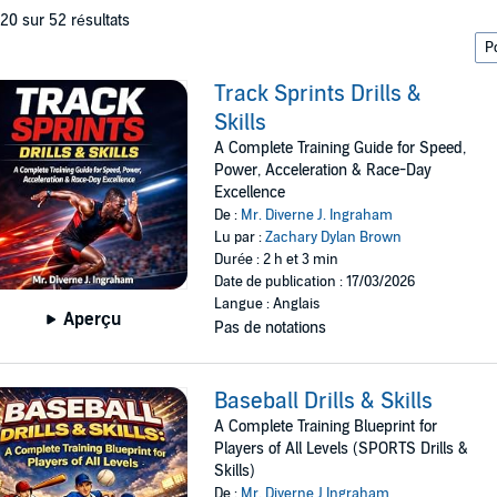
 20 sur 52 résultats
Track Sprints Drills &
Skills
A Complete Training Guide for Speed,
Power, Acceleration & Race-Day
Excellence
De :
Mr. Diverne J. Ingraham
Lu par :
Zachary Dylan Brown
Durée : 2 h et 3 min
Date de publication : 17/03/2026
Langue : Anglais
Aperçu
Pas de notations
Baseball Drills & Skills
A Complete Training Blueprint for
Players of All Levels (SPORTS Drills &
Skills)
De :
Mr. Diverne J Ingraham