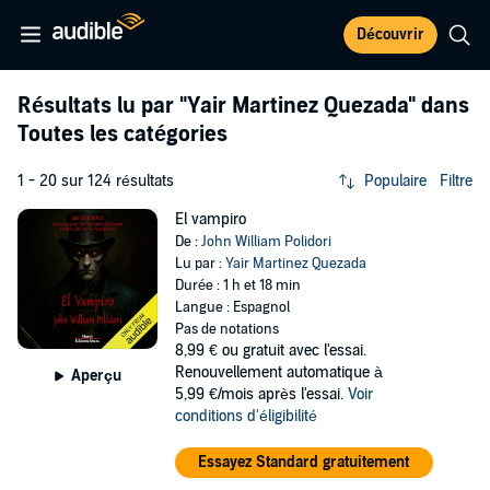
Découvrir
Résultats lu par
"Yair Martinez Quezada"
dans
Toutes les catégories
1 - 20 sur 124 résultats
Populaire
Filtre
El vampiro
De :
John William Polidori
Lu par :
Yair Martinez Quezada
Durée : 1 h et 18 min
Langue : Espagnol
Pas de notations
8,99 €
ou gratuit avec l'essai.
Renouvellement automatique à
Aperçu
5,99 €/mois après l'essai.
Voir
conditions d'éligibilité
Essayez Standard gratuitement