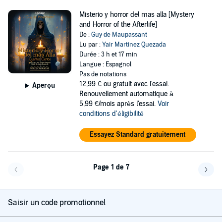
Misterio y horror del mas alla [Mystery
and Horror of the Afterlife]
De :
Guy de Maupassant
Lu par :
Yair Martinez Quezada
Durée : 3 h et 17 min
Langue : Espagnol
Pas de notations
12,99 €
ou gratuit avec l'essai.
Aperçu
Renouvellement automatique à
5,99 €/mois après l'essai.
Voir
conditions d'éligibilité
Essayez Standard gratuitement
Page 1 de 7
Page précédente
Page 
Saisir un code promotionnel