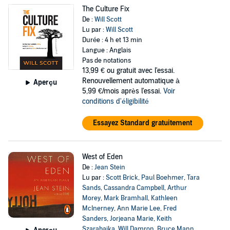
The Culture Fix
De :
Will Scott
Lu par :
Will Scott
Durée : 4 h et 13 min
Langue : Anglais
Pas de notations
13,99 €
ou gratuit avec l'essai.
Renouvellement automatique à
Aperçu
5,99 €/mois après l'essai.
Voir
conditions d'éligibilité
Essayez Standard gratuitement
West of Eden
De :
Jean Stein
Lu par :
Scott Brick
,
Paul Boehmer
,
Tara
Sands
,
Cassandra Campbell
,
Arthur
Morey
,
Mark Bramhall
,
Kathleen
McInerney
,
Ann Marie Lee
,
Fred
Sanders
,
Jorjeana Marie
,
Keith
Szarabajka
,
Will Damron
,
Bruce Mann