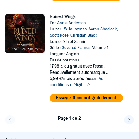
Ruined Wings
De :
Annie Anderson
Lu par :
Willa Jaymes
,
Aaron Shedlock
,
Scott Rose
,
Christian Black
Durée : 9 h et 25 min
Série :
Severed Flames
, Volume 1
Langue : Anglais
Pas de notations
17,98 €
ou gratuit avec l'essai.
Renouvellement automatique à
5,99 €/mois après l'essai.
Voir
conditions d'éligibilité
Essayez Standard gratuitement
Page 1 de 2
Page précédente
Page 