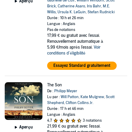
Gabrielle de Cuir
,
William Windom
,
Scott
Aperçu
Brick
,
Catherine Asaro
,
Iris Bahr
,
M.E.
Willis
,
Ursula K. LeGuin
,
Stefan Rudnicki
Durée : 10 h et 26 min
Langue : Anglais
Pas de notations
17,99 €
ou gratuit avec l'essai.
Renouvellement automatique à
5,99 €/mois après l'essai.
Voir
conditions d'éligibilité
Essayez Standard gratuitement
The Son
De :
Philipp Meyer
Lu par :
Will Patton
,
Kate Mulgrew
,
Scott
Shepherd
,
Clifton Collins Jr.
Durée : 17 h et 46 min
Langue : Anglais
4,7
3 notations
21,99 €
ou gratuit avec l'essai.
Aperçu