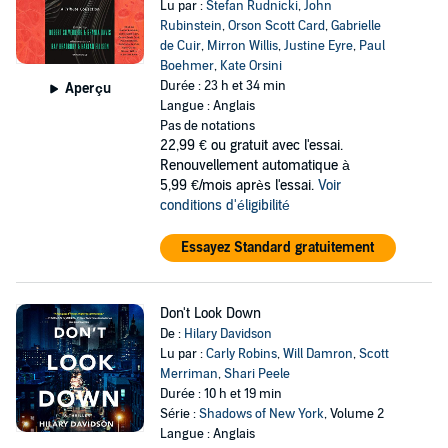
Lu par :
Stefan Rudnicki
,
John
Rubinstein
,
Orson Scott Card
,
Gabrielle
de Cuir
,
Mirron Willis
,
Justine Eyre
,
Paul
Boehmer
,
Kate Orsini
Durée : 23 h et 34 min
Aperçu
Langue : Anglais
Pas de notations
22,99 €
ou gratuit avec l'essai.
Renouvellement automatique à
5,99 €/mois après l'essai.
Voir
conditions d'éligibilité
Essayez Standard gratuitement
Don't Look Down
De :
Hilary Davidson
Lu par :
Carly Robins
,
Will Damron
,
Scott
Merriman
,
Shari Peele
Durée : 10 h et 19 min
Série :
Shadows of New York
, Volume 2
Langue : Anglais