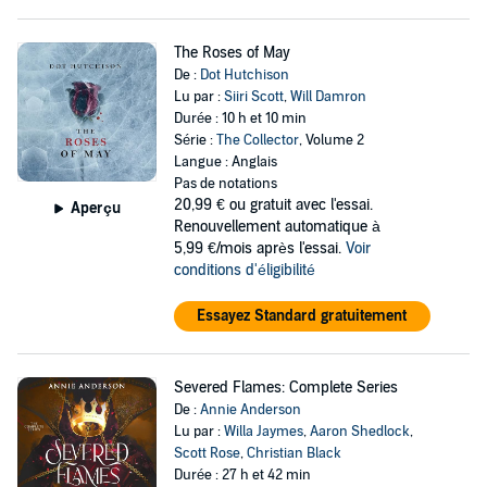
The Roses of May
De :
Dot Hutchison
Lu par :
Siiri Scott
,
Will Damron
Durée : 10 h et 10 min
Série :
The Collector
, Volume 2
Langue : Anglais
Pas de notations
20,99 €
ou gratuit avec l'essai.
Aperçu
Renouvellement automatique à
5,99 €/mois après l'essai.
Voir
conditions d'éligibilité
Essayez Standard gratuitement
Severed Flames: Complete Series
De :
Annie Anderson
Lu par :
Willa Jaymes
,
Aaron Shedlock
,
Scott Rose
,
Christian Black
Durée : 27 h et 42 min