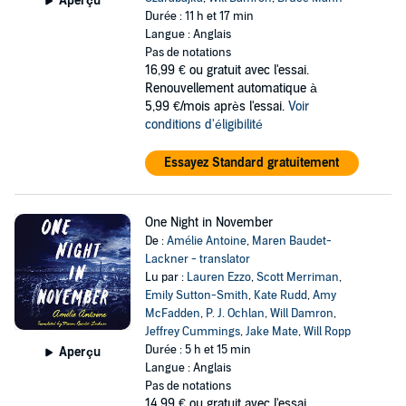
Aperçu
Durée : 11 h et 17 min
Langue : Anglais
Pas de notations
16,99 €
ou gratuit avec l'essai.
Renouvellement automatique à
5,99 €/mois après l'essai.
Voir
conditions d'éligibilité
Essayez Standard gratuitement
One Night in November
De :
Amélie Antoine
,
Maren Baudet-
Lackner - translator
Lu par :
Lauren Ezzo
,
Scott Merriman
,
Emily Sutton-Smith
,
Kate Rudd
,
Amy
McFadden
,
P. J. Ochlan
,
Will Damron
,
Jeffrey Cummings
,
Jake Mate
,
Will Ropp
Durée : 5 h et 15 min
Aperçu
Langue : Anglais
Pas de notations
14,99 €
ou gratuit avec l'essai.