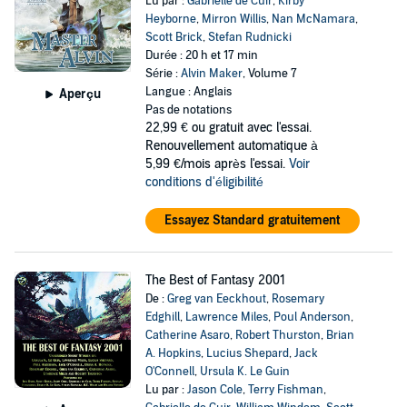
Lu par :
Gabrielle de Cuir
,
Kirby
Heyborne
,
Mirron Willis
,
Nan McNamara
,
Scott Brick
,
Stefan Rudnicki
Durée : 20 h et 17 min
Série :
Alvin Maker
, Volume 7
Langue : Anglais
Aperçu
Pas de notations
22,99 €
ou gratuit avec l'essai.
Renouvellement automatique à
5,99 €/mois après l'essai.
Voir
conditions d'éligibilité
Essayez Standard gratuitement
The Best of Fantasy 2001
De :
Greg van Eeckhout
,
Rosemary
Edghill
,
Lawrence Miles
,
Poul Anderson
,
Catherine Asaro
,
Robert Thurston
,
Brian
A. Hopkins
,
Lucius Shepard
,
Jack
O'Connell
,
Ursula K. Le Guin
Lu par :
Jason Cole
,
Terry Fishman
,