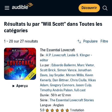
Découvrir
Résultats lu par
"Will Scott"
dans Toutes les
catégories
1 - 20 sur 27 résultats
Populaire
Filtre
The Essential Lovecraft
De :
H.P. Lovecraft
,
Leslie S. Klinger -
editor
Lu par :
Edoardo Ballerini
,
Marc Vietor
,
Scott Brick
,
Simon Vance
,
Jonathan
Davis
,
Jay Snyder
,
Mirron Willis
,
Kevin
Kenerly
,
Dan Bittner
,
Chris Ciulla
,
Vikas
Adam
,
Gregory Connors
,
Jason Culp
,
Aperçu
Timothy Andrés Pabon
,
full cast
Durée : 50 h et 12 min
Série :
The Essential Lovecraft Stories
Langue : Anglais
5,0
1 notation