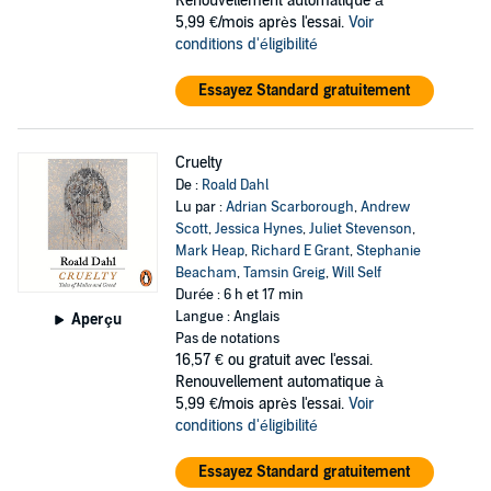
Renouvellement automatique à
5,99 €/mois après l'essai.
Voir
conditions d'éligibilité
Essayez Standard gratuitement
Cruelty
De :
Roald Dahl
Lu par :
Adrian Scarborough
,
Andrew
Scott
,
Jessica Hynes
,
Juliet Stevenson
,
Mark Heap
,
Richard E Grant
,
Stephanie
Beacham
,
Tamsin Greig
,
Will Self
Durée : 6 h et 17 min
Langue : Anglais
Aperçu
Pas de notations
16,57 €
ou gratuit avec l'essai.
Renouvellement automatique à
5,99 €/mois après l'essai.
Voir
conditions d'éligibilité
Essayez Standard gratuitement