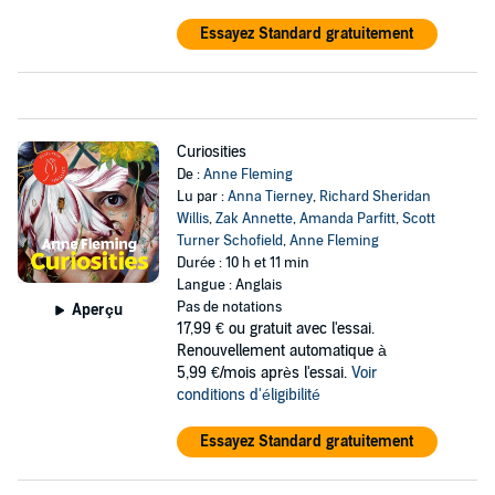
Essayez Standard gratuitement
Curiosities
De :
Anne Fleming
Lu par :
Anna Tierney
,
Richard Sheridan
Willis
,
Zak Annette
,
Amanda Parfitt
,
Scott
Turner Schofield
,
Anne Fleming
Durée : 10 h et 11 min
Langue : Anglais
Pas de notations
Aperçu
17,99 €
ou gratuit avec l'essai.
Renouvellement automatique à
5,99 €/mois après l'essai.
Voir
conditions d'éligibilité
Essayez Standard gratuitement