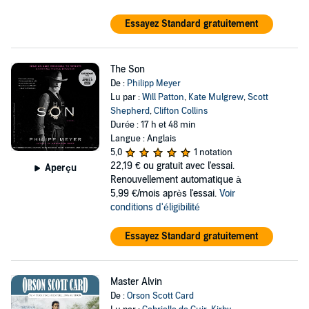
Essayez Standard gratuitement
The Son
De :
Philipp Meyer
Lu par :
Will Patton
,
Kate Mulgrew
,
Scott
Shepherd
,
Clifton Collins
Durée : 17 h et 48 min
Langue : Anglais
5,0
1 notation
22,19 €
ou gratuit avec l'essai.
Aperçu
Renouvellement automatique à
5,99 €/mois après l'essai.
Voir
conditions d'éligibilité
Essayez Standard gratuitement
Master Alvin
De :
Orson Scott Card