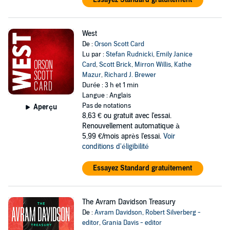
West
De :
Orson Scott Card
Lu par :
Stefan Rudnicki
,
Emily Janice
Card
,
Scott Brick
,
Mirron Willis
,
Kathe
Mazur
,
Richard J. Brewer
Durée : 3 h et 1 min
Langue : Anglais
Pas de notations
Aperçu
8,63 €
ou gratuit avec l'essai.
Renouvellement automatique à
5,99 €/mois après l'essai.
Voir
conditions d'éligibilité
Essayez Standard gratuitement
The Avram Davidson Treasury
De :
Avram Davidson
,
Robert Silverberg -
editor
,
Grania Davis - editor