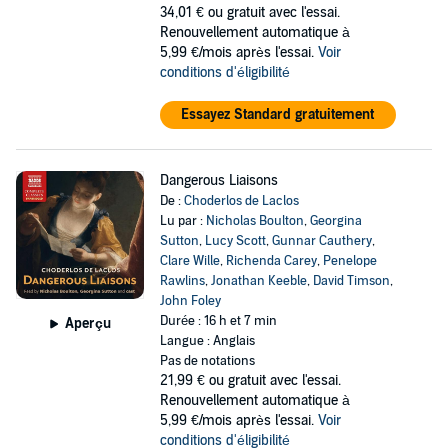
34,01 €
ou gratuit avec l'essai.
Renouvellement automatique à
5,99 €/mois après l'essai.
Voir
conditions d'éligibilité
Essayez Standard gratuitement
Dangerous Liaisons
De :
Choderlos de Laclos
Lu par :
Nicholas Boulton
,
Georgina
Sutton
,
Lucy Scott
,
Gunnar Cauthery
,
Clare Wille
,
Richenda Carey
,
Penelope
Rawlins
,
Jonathan Keeble
,
David Timson
,
John Foley
Durée : 16 h et 7 min
Aperçu
Langue : Anglais
Pas de notations
21,99 €
ou gratuit avec l'essai.
Renouvellement automatique à
5,99 €/mois après l'essai.
Voir
conditions d'éligibilité