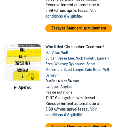
Renouvellement automatique à
5,99 €/mois après l'essai.
Voir
conditions d'éligibilité
Essayez Standard gratuitement
Who Killed Christopher Goodman?
De :
Allan Wolf
Lu par :
Jesse Lee
,
Nick Podehl
,
Lauren
Ezzo
,
Whitney Dykhouse
,
Scott
Merriman
,
Scott Lange
,
Kate Rudd
,
Will
Damron
Durée : 4 h et 54 min
Langue : Anglais
Aperçu
Pas de notations
11,97 €
ou gratuit avec l'essai.
Renouvellement automatique à
5,99 €/mois après l'essai.
Voir
conditions d'éligibilité
Essayez Standard gratuitement