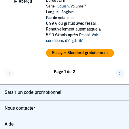
Durée : 21 min
Aperçu
Série :
Squish
, Volume 7
Langue : Anglais
Pas de notations
6,99 €
ou gratuit avec l'essai.
Renouvellement automatique à
5,99 €/mois après l'essai.
Voir
conditions d'éligibilité
Essayez Standard gratuitement
Page 1 de 2
Page précédente
Page 
Saisir un code promotionnel
Nous contacter
Aide