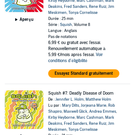
Kirby Heyborne
,
Marc Cashman
,
Mark
Deakins
,
Fred Sanders
,
Rene Ruiz
,
Jim
Meskimen
,
Tonya Cornelisse
Durée : 25 min
Aperçu
Série :
Squish
, Volume 8
Langue : Anglais
Pas de notations
6,99 €
ou gratuit avec l'essai.
Renouvellement automatique à
5,99 €/mois après l'essai.
Voir
conditions d'éligibilité
Essayez Standard gratuitement
Squish #7: Deadly Disease of Doom
De :
Jennifer L. Holm
,
Matthew Holm
Lu par :
Mary Dilts
,
Jorjeana Marie
,
Rob
Shapiro
,
Maxwell Glick
,
Andrea Emmes
,
Kirby Heyborne
,
Marc Cashman
,
Mark
Deakins
,
Fred Sanders
,
Rene Ruiz
,
Jim
Meskimen
,
Tonya Cornelisse