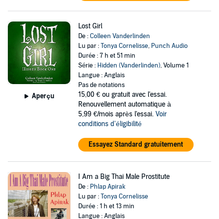
Lost Girl
De :
Colleen Vanderlinden
Lu par :
Tonya Cornelisse
,
Punch Audio
Durée : 7 h et 51 min
Série :
Hidden (Vanderlinden)
, Volume 1
Langue : Anglais
Pas de notations
15,00 €
ou gratuit avec l'essai.
Aperçu
Renouvellement automatique à
5,99 €/mois après l'essai.
Voir
conditions d'éligibilité
Essayez Standard gratuitement
I Am a Big Thai Male Prostitute
De :
Phlap Apirak
Lu par :
Tonya Cornelisse
Durée : 1 h et 13 min
Langue : Anglais