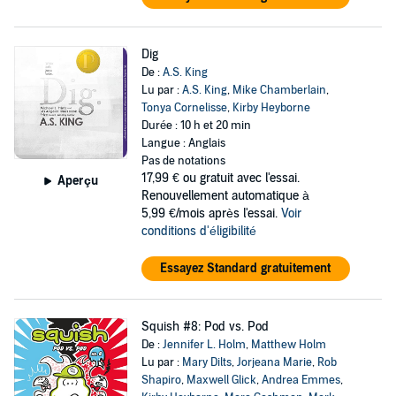
Dig
De :
A.S. King
Lu par :
A.S. King
,
Mike Chamberlain
,
Tonya Cornelisse
,
Kirby Heyborne
Durée : 10 h et 20 min
Langue : Anglais
Pas de notations
17,99 €
ou gratuit avec l'essai.
Aperçu
Renouvellement automatique à
5,99 €/mois après l'essai.
Voir
conditions d'éligibilité
Essayez Standard gratuitement
Squish #8: Pod vs. Pod
De :
Jennifer L. Holm
,
Matthew Holm
Lu par :
Mary Dilts
,
Jorjeana Marie
,
Rob
Shapiro
,
Maxwell Glick
,
Andrea Emmes
,