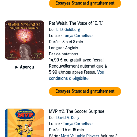
Essayez Standard gratuitement
Pat Welsh: The Voice of "E. T."
De :
L. D. Goldberg
Lu par :
Tonya Cornelisse
Durée : 8 h et 8 min
Langue : Anglais
Pas de notations
14,99 €
ou gratuit avec l'essai.
Renouvellement automatique à
Aperçu
5,99 €/mois après l'essai.
Voir
conditions d'éligibilité
Essayez Standard gratuitement
MVP #2: The Soccer Surprise
De :
David A. Kelly
Lu par :
Tonya Cornelisse
Durée : 1 h et 15 min
Série :
Most Valuable Players
, Volume 2,