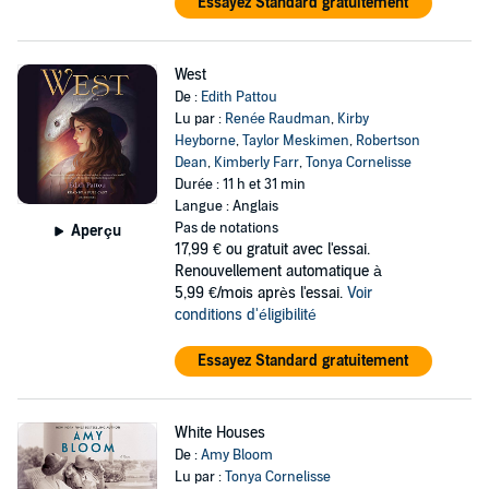
Essayez Standard gratuitement
West
De :
Edith Pattou
Lu par :
Renée Raudman
,
Kirby
Heyborne
,
Taylor Meskimen
,
Robertson
Dean
,
Kimberly Farr
,
Tonya Cornelisse
Durée : 11 h et 31 min
Langue : Anglais
Pas de notations
Aperçu
17,99 €
ou gratuit avec l'essai.
Renouvellement automatique à
5,99 €/mois après l'essai.
Voir
conditions d'éligibilité
Essayez Standard gratuitement
White Houses
De :
Amy Bloom
Lu par :
Tonya Cornelisse