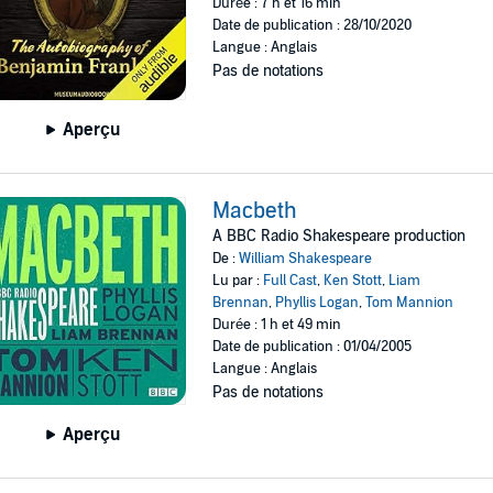
Durée : 7 h et 16 min
Date de publication : 28/10/2020
Langue : Anglais
Pas de notations
Aperçu
Macbeth
A BBC Radio Shakespeare production
De :
William Shakespeare
Lu par :
Full Cast
,
Ken Stott
,
Liam
Brennan
,
Phyllis Logan
,
Tom Mannion
Durée : 1 h et 49 min
Date de publication : 01/04/2005
Langue : Anglais
Pas de notations
Aperçu