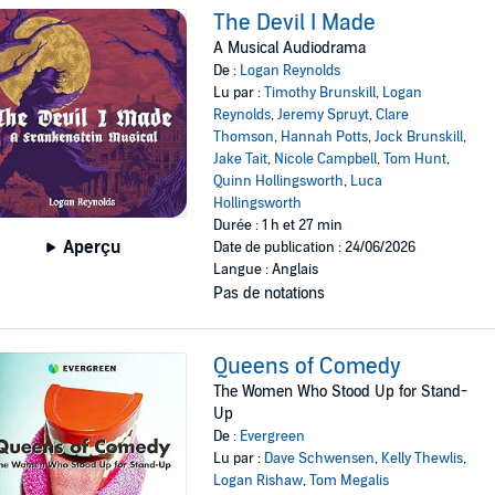
The Devil I Made
A Musical Audiodrama
De :
Logan Reynolds
Lu par :
Timothy Brunskill
,
Logan
Reynolds
,
Jeremy Spruyt
,
Clare
Thomson
,
Hannah Potts
,
Jock Brunskill
,
Jake Tait
,
Nicole Campbell
,
Tom Hunt
,
Quinn Hollingsworth
,
Luca
Hollingsworth
Durée : 1 h et 27 min
Aperçu
Date de publication : 24/06/2026
Langue : Anglais
Pas de notations
Queens of Comedy
The Women Who Stood Up for Stand-
Up
De :
Evergreen
Lu par :
Dave Schwensen
,
Kelly Thewlis
,
Logan Rishaw
,
Tom Megalis