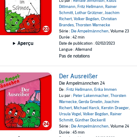
Lu par :
Renate Simonson
,
Klaus
Dittmann
,
Fritz Hellmann
,
Rainer
Schmitt
,
Lothar Grützner
,
Joachim
Richert
,
Volker Bogdan
,
Christian
Brandes
,
Thorsten Warnecke
Série :
Die Ampelmännchen
, Volume 23
Durée : 42 min
Aperçu
Date de publication : 02/02/2023
Langue : Allemand
Pas de notations
Der Ausreißer
Die Ampelmännchen 24
De :
Fritz Hellmann
,
Erika Immen
Lu par :
Peter Lakenmacher
,
Thorsten
Warnecke
,
Gerda Gmelin
,
Joachim
Richert
,
Michael Harck
,
Kerstin Draeger
,
Ursula Vogel
,
Volker Bogdan
,
Rainer
Schmitt
,
Günther Dockerill
Série :
Die Ampelmännchen
, Volume 24
Durée : 45 min