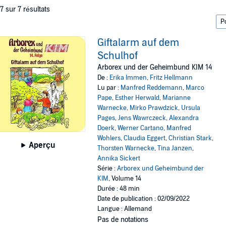
 7 sur 7 résultats
Giftalarm auf dem
Schulhof
Arborex und der Geheimbund KIM 14
De :
Erika Immen
,
Fritz Hellmann
Lu par :
Manfred Reddemann
,
Marco
Pape
,
Esther Herwald
,
Marianne
Warnecke
,
Mirko Prawdzick
,
Ursula
Pages
,
Jens Wawrczeck
,
Alexandra
Doerk
,
Werner Cartano
,
Manfred
Wohlers
,
Claudia Eggert
,
Christian Stark
,
Aperçu
Thorsten Warnecke
,
Tina Janzen
,
Annika Sickert
Série :
Arborex und Geheimbund der
KIM
, Volume 14
Durée : 48 min
Date de publication : 02/09/2022
Langue : Allemand
Pas de notations