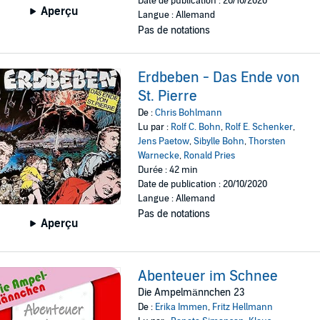
Date de publication : 20/10/2020
Aperçu
Langue : Allemand
Pas de notations
Erdbeben - Das Ende von
St. Pierre
De :
Chris Bohlmann
Lu par :
Rolf C. Bohn
,
Rolf E. Schenker
,
Jens Paetow
,
Sibylle Bohn
,
Thorsten
Warnecke
,
Ronald Pries
Durée : 42 min
Date de publication : 20/10/2020
Langue : Allemand
Pas de notations
Aperçu
Abenteuer im Schnee
Die Ampelmännchen 23
De :
Erika Immen
,
Fritz Hellmann