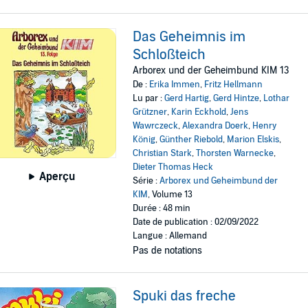
Das Geheimnis im
Schloßteich
Arborex und der Geheimbund KIM 13
De :
Erika Immen
,
Fritz Hellmann
Lu par :
Gerd Hartig
,
Gerd Hintze
,
Lothar
Grützner
,
Karin Eckhold
,
Jens
Wawrczeck
,
Alexandra Doerk
,
Henry
König
,
Günther Riebold
,
Marion Elskis
,
Christian Stark
,
Thorsten Warnecke
,
Dieter Thomas Heck
Aperçu
Série :
Arborex und Geheimbund der
KIM
, Volume 13
Durée : 48 min
Date de publication : 02/09/2022
Langue : Allemand
Pas de notations
Spuki das freche