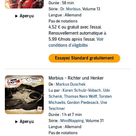
Durée : 58 min
Série :
Dr. Morbius
, Volume 13
Langue : Allemand
Aperçu
Pas de notations
4,52 €
ou gratuit avec l'essai.
Renouvellement automatique à
5,99 €/mois après l'essai.
Voir
conditions d'éligibilité
Essayez Standard gratuitement
Morbius - Richter und Henker
De :
Markus Duschek
Lu par :
Karen Schulz-Vobach
,
Udo
Schenk
,
Thomas Nero Wolff
,
Torsten
Michaelis
,
Gordon Piedesack
,
Uve
Teschner
Durée : 1 h et 7 min
Série :
MindNapping
, Volume 31
Aperçu
Langue : Allemand
Pas de notations