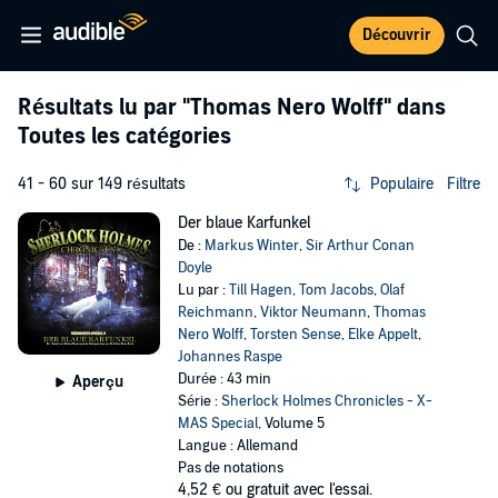
Découvrir
Résultats lu par
"Thomas Nero Wolff"
dans
Toutes les catégories
41 - 60 sur 149 résultats
Populaire
Filtre
Der blaue Karfunkel
De :
Markus Winter
,
Sir Arthur Conan
Doyle
Lu par :
Till Hagen
,
Tom Jacobs
,
Olaf
Reichmann
,
Viktor Neumann
,
Thomas
Nero Wolff
,
Torsten Sense
,
Elke Appelt
,
Johannes Raspe
Durée : 43 min
Aperçu
Série :
Sherlock Holmes Chronicles - X-
MAS Special
, Volume 5
Langue : Allemand
Pas de notations
4,52 €
ou gratuit avec l'essai.