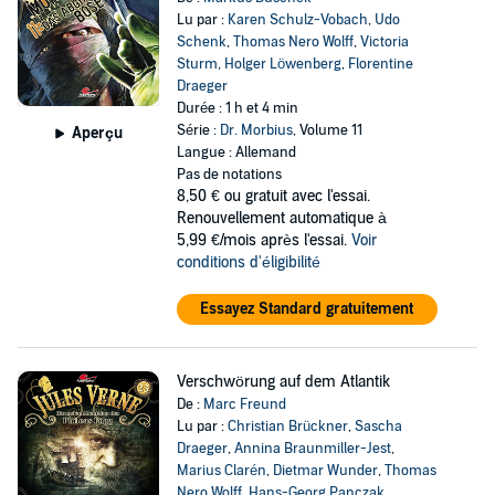
Lu par :
Karen Schulz-Vobach
,
Udo
Schenk
,
Thomas Nero Wolff
,
Victoria
Sturm
,
Holger Löwenberg
,
Florentine
Draeger
Durée : 1 h et 4 min
Série :
Dr. Morbius
, Volume 11
Aperçu
Langue : Allemand
Pas de notations
8,50 €
ou gratuit avec l'essai.
Renouvellement automatique à
5,99 €/mois après l'essai.
Voir
conditions d'éligibilité
Essayez Standard gratuitement
Verschwörung auf dem Atlantik
De :
Marc Freund
Lu par :
Christian Brückner
,
Sascha
Draeger
,
Annina Braunmiller-Jest
,
Marius Clarén
,
Dietmar Wunder
,
Thomas
Nero Wolff
,
Hans-Georg Panczak