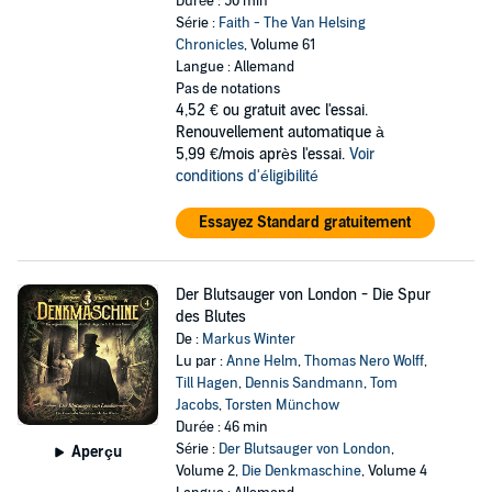
Durée : 50 min
Série :
Faith - The Van Helsing
Chronicles
, Volume 61
Langue : Allemand
Pas de notations
4,52 €
ou gratuit avec l'essai.
Renouvellement automatique à
5,99 €/mois après l'essai.
Voir
conditions d'éligibilité
Essayez Standard gratuitement
Der Blutsauger von London - Die Spur
des Blutes
De :
Markus Winter
Lu par :
Anne Helm
,
Thomas Nero Wolff
,
Till Hagen
,
Dennis Sandmann
,
Tom
Jacobs
,
Torsten Münchow
Durée : 46 min
Série :
Der Blutsauger von London
,
Aperçu
Volume 2,
Die Denkmaschine
, Volume 4