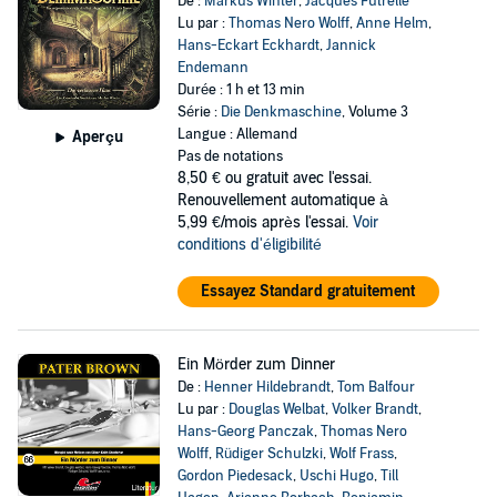
De :
Markus Winter
,
Jacques Futrelle
Lu par :
Thomas Nero Wolff
,
Anne Helm
,
Hans-Eckart Eckhardt
,
Jannick
Endemann
Durée : 1 h et 13 min
Série :
Die Denkmaschine
, Volume 3
Langue : Allemand
Aperçu
Pas de notations
8,50 €
ou gratuit avec l'essai.
Renouvellement automatique à
5,99 €/mois après l'essai.
Voir
conditions d'éligibilité
Essayez Standard gratuitement
Ein Mörder zum Dinner
De :
Henner Hildebrandt
,
Tom Balfour
Lu par :
Douglas Welbat
,
Volker Brandt
,
Hans-Georg Panczak
,
Thomas Nero
Wolff
,
Rüdiger Schulzki
,
Wolf Frass
,
Gordon Piedesack
,
Uschi Hugo
,
Till