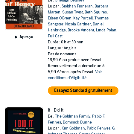
De :
Shelagh Delaney
Lu par :
Siobhan Finneran
,
Barbara
Marten
,
Susan Twist
,
Beth Squires
,
Eileen O'Brien
,
Kay Purcell
,
Thomas
Sangster
,
Nicola Gardner
,
Daniel
Hanbridge
,
Brooke Vincent
,
Linda Polan
,
Full Cast
Aperçu
Durée : 6 h et 39 min
Langue : Anglais
Pas de notations
16,99 €
ou gratuit avec l'essai.
Renouvellement automatique à
5,99 €/mois après l'essai.
Voir
conditions d'éligibilité
Essayez Standard gratuitement
If I Did It
De :
The Goldman Family
,
Pablo F.
Fenjves
,
Dominick Dunne
Lu par :
Kim Goldman
,
Pablo Fenjves
,
G.