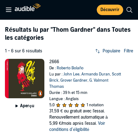
Découvrir
Résultats lu par
"Thom Gardner"
dans Toutes
les catégories
1 - 6 sur 6 résultats
Populaire
Filtre
2666
De :
Roberto Bolaño
Lu par :
John Lee
,
Armando Duran
,
Scott
Brick
,
Grover Gardner
,
G. Valmont
Thomas
Durée : 39 h et 15 min
Langue : Anglais
5,0
1 notation
Aperçu
31,59 €
ou gratuit avec l'essai.
Renouvellement automatique à
5,99 €/mois après l'essai.
Voir
conditions d'éligibilité