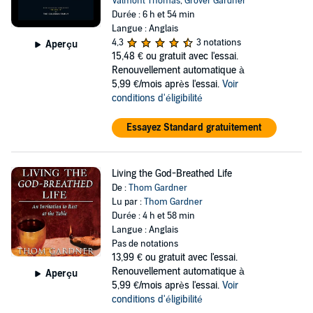
Valmont Thomas
,
Grover Gardner
Durée : 6 h et 54 min
Langue : Anglais
4,3
3 notations
Aperçu
15,48 €
ou gratuit avec l'essai.
Renouvellement automatique à
5,99 €/mois après l'essai.
Voir
conditions d'éligibilité
Essayez Standard gratuitement
Living the God-Breathed Life
De :
Thom Gardner
Lu par :
Thom Gardner
Durée : 4 h et 58 min
Langue : Anglais
Pas de notations
13,99 €
ou gratuit avec l'essai.
Renouvellement automatique à
Aperçu
5,99 €/mois après l'essai.
Voir
conditions d'éligibilité