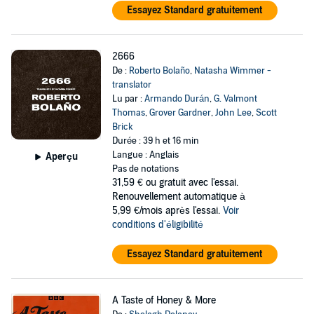
Essayez Standard gratuitement
2666
De :
Roberto Bolaño
,
Natasha Wimmer -
translator
Lu par :
Armando Durán
,
G. Valmont
Thomas
,
Grover Gardner
,
John Lee
,
Scott
Brick
Durée : 39 h et 16 min
Langue : Anglais
Aperçu
Pas de notations
31,59 €
ou gratuit avec l'essai.
Renouvellement automatique à
5,99 €/mois après l'essai.
Voir
conditions d'éligibilité
Essayez Standard gratuitement
A Taste of Honey & More