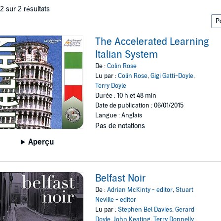
 2 sur 2 résultats
The Accelerated Learning
Italian System
De :
Colin Rose
Lu par :
Colin Rose
,
Gigi Gatti-Doyle
,
Terry Doyle
Durée : 10 h et 48 min
Date de publication : 06/01/2015
Langue : Anglais
Pas de notations
Aperçu
Belfast Noir
De :
Adrian McKinty - editor
,
Stuart
Neville - editor
Lu par :
Stephen Bel Davies
,
Gerard
Doyle
,
John Keating
,
Terry Donnelly