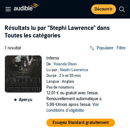
Découvrir
Résultats lu par
"Stephi Lawrence"
dans
Toutes les catégories
1 résultat
Populaire
Filtre
Inferno
De :
Yolanda Olson
Lu par :
Stephi Lawrence
Durée : 2 h et 55 min
Langue : Anglais
Pas de notations
12,01 €
ou gratuit avec l'essai.
Renouvellement automatique à
Aperçu
5,99 €/mois après l'essai.
Voir
conditions d'éligibilité
Essayez Standard gratuitement