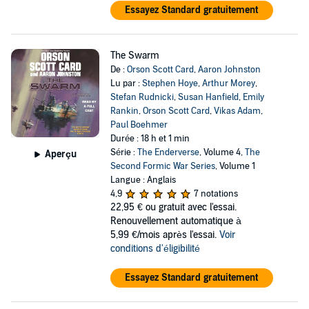
Essayez Standard gratuitement
The Swarm
De :
Orson Scott Card
,
Aaron Johnston
Lu par :
Stephen Hoye
,
Arthur Morey
,
Stefan Rudnicki
,
Susan Hanfield
,
Emily
Rankin
,
Orson Scott Card
,
Vikas Adam
,
Paul Boehmer
Durée : 18 h et 1 min
Série :
The Enderverse
, Volume 4,
The
Aperçu
Second Formic War Series
, Volume 1
Langue : Anglais
4,9
7 notations
22,95 €
ou gratuit avec l'essai.
Renouvellement automatique à
5,99 €/mois après l'essai.
Voir
conditions d'éligibilité
Essayez Standard gratuitement