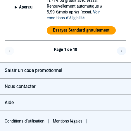
17,71 €
ou gratuit avec l'essai.
Renouvellement automatique à
Aperçu
5,99 €/mois après l'essai.
Voir
conditions d'éligibilité
Essayez Standard gratuitement
Page 1 de 10
Page précédente
Page 
Saisir un code promotionnel
Nous contacter
Aide
Conditions d'utilisation
Mentions légales