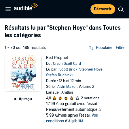
Découvrir
Résultats lu par
"Stephen Hoye"
dans Toutes
les catégories
1 - 20 sur 189 résultats
Populaire
Filtre
Red Prophet
De :
Orson Scott Card
Lu par :
Scott Brick
,
Stephen Hoye
,
Stefan Rudnicki
Durée : 12 h et 12 min
Série :
Alvin Maker
, Volume 2
Langue : Anglais
4,0
2 notations
Aperçu
17,99 €
ou gratuit avec l'essai.
Renouvellement automatique à
5,99 €/mois après l'essai.
Voir
conditions d'éligibilité