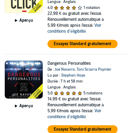
Langue : Anglais
4,0
1 notation
22,99 €
ou gratuit avec l'essai.
Renouvellement automatique à
Aperçu
5,99 €/mois après l'essai.
Voir
conditions d'éligibilité
Essayez Standard gratuitement
Dangerous Personalities
De :
Joe Navarro
,
Toni Sciarra Poynter
Lu par :
Stephen Hoye
Durée : 7 h et 58 min
Langue : Anglais
5,0
5 notations
14,99 €
ou gratuit avec l'essai.
Renouvellement automatique à
Aperçu
5,99 €/mois après l'essai.
Voir
conditions d'éligibilité
Essayez Standard gratuitement