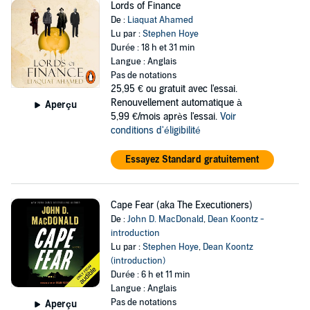
Lords of Finance
De :
Liaquat Ahamed
Lu par :
Stephen Hoye
Durée : 18 h et 31 min
Langue : Anglais
Pas de notations
25,95 €
ou gratuit avec l'essai.
Renouvellement automatique à
Aperçu
5,99 €/mois après l'essai.
Voir
conditions d'éligibilité
Essayez Standard gratuitement
Cape Fear (aka The Executioners)
De :
John D. MacDonald
,
Dean Koontz -
introduction
Lu par :
Stephen Hoye
,
Dean Koontz
(introduction)
Durée : 6 h et 11 min
Langue : Anglais
Pas de notations
Aperçu