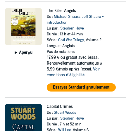
The Killer Angels
De :
Michael Shaara
,
Jeff Shaara -
introduction
Lu par :
Stephen Hoye
Durée : 13 h et 44 min
Série :
Civil War Trilogy
, Volume 2
Langue : Anglais
Pas de notations
Aperçu
17,99 €
ou gratuit avec l'essai.
Renouvellement automatique à
5,99 €/mois après l'essai.
Voir
conditions d'éligibilité
Essayez Standard gratuitement
Capital Crimes
De :
Stuart Woods
Lu par :
Stephen Hoye
Durée : 7 h et 52 min
Série :
Will Lee
, Volume 6