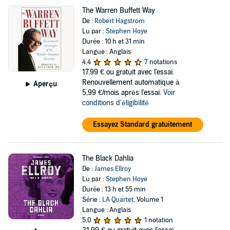
The Warren Buffett Way
De :
Robert Hagstrom
Lu par :
Stephen Hoye
Durée : 10 h et 31 min
Langue : Anglais
4,4
7 notations
17,99 €
ou gratuit avec l'essai.
Renouvellement automatique à
Aperçu
5,99 €/mois après l'essai.
Voir
conditions d'éligibilité
Essayez Standard gratuitement
The Black Dahlia
De :
James Ellroy
Lu par :
Stephen Hoye
Durée : 13 h et 55 min
Série :
LA Quartet
, Volume 1
Langue : Anglais
5,0
1 notation