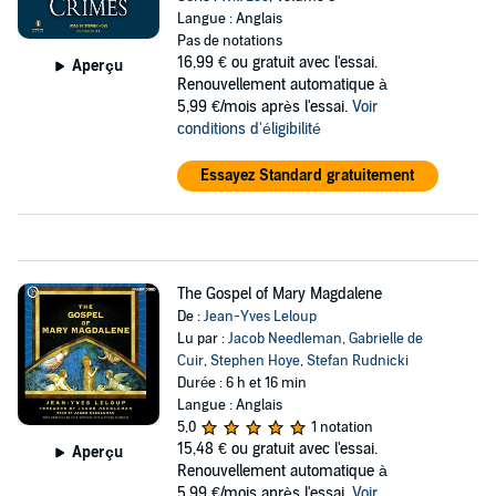
Langue : Anglais
Pas de notations
16,99 €
ou gratuit avec l'essai.
Aperçu
Renouvellement automatique à
5,99 €/mois après l'essai.
Voir
conditions d'éligibilité
Essayez Standard gratuitement
The Gospel of Mary Magdalene
De :
Jean-Yves Leloup
Lu par :
Jacob Needleman
,
Gabrielle de
Cuir
,
Stephen Hoye
,
Stefan Rudnicki
Durée : 6 h et 16 min
Langue : Anglais
5,0
1 notation
15,48 €
ou gratuit avec l'essai.
Aperçu
Renouvellement automatique à
5,99 €/mois après l'essai.
Voir