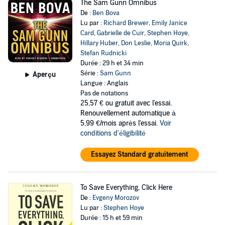
The Sam Gunn Omnibus
De :
Ben Bova
Lu par :
Richard Brewer
,
Emily Janice
Card
,
Gabrielle de Cuir
,
Stephen Hoye
,
Hillary Huber
,
Don Leslie
,
Moria Quirk
,
Stefan Rudnicki
Durée : 29 h et 34 min
Série :
Sam Gunn
Aperçu
Langue : Anglais
Pas de notations
25,57 €
ou gratuit avec l'essai.
Renouvellement automatique à
5,99 €/mois après l'essai.
Voir
conditions d'éligibilité
Essayez Standard gratuitement
To Save Everything, Click Here
De :
Evgeny Morozov
Lu par :
Stephen Hoye
Durée : 15 h et 59 min