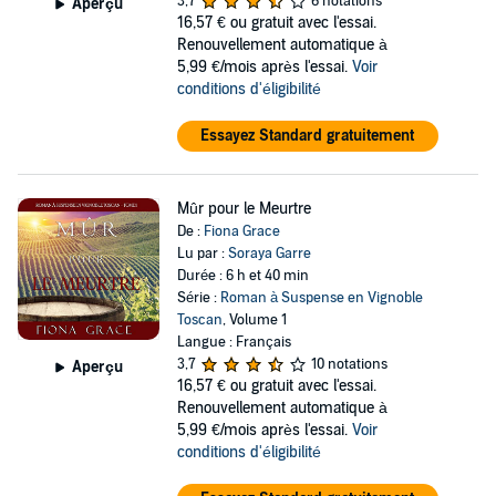
3,7
6 notations
Aperçu
16,57 €
ou gratuit avec l'essai.
Renouvellement automatique à
5,99 €/mois après l'essai.
Voir
conditions d'éligibilité
Essayez Standard gratuitement
Mûr pour le Meurtre
De :
Fiona Grace
Lu par :
Soraya Garre
Durée : 6 h et 40 min
Série :
Roman à Suspense en Vignoble
Toscan
, Volume 1
Langue : Français
3,7
10 notations
Aperçu
16,57 €
ou gratuit avec l'essai.
Renouvellement automatique à
5,99 €/mois après l'essai.
Voir
conditions d'éligibilité