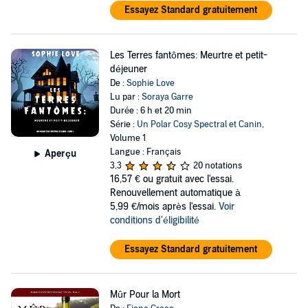
Essayez Standard gratuitement
Les Terres fantômes: Meurtre et petit-
déjeuner
De :
Sophie Love
Lu par :
Soraya Garre
Durée : 6 h et 20 min
Série :
Un Polar Cosy Spectral et Canin
,
Volume 1
Langue : Français
Aperçu
3,3
20 notations
16,57 €
ou gratuit avec l'essai.
Renouvellement automatique à
5,99 €/mois après l'essai.
Voir
conditions d'éligibilité
Essayez Standard gratuitement
Mûr Pour la Mort