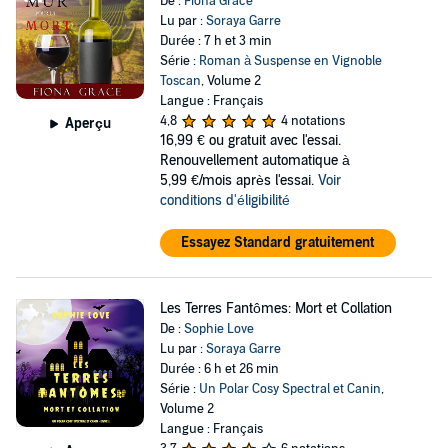
De :
Fiona Grace
Lu par :
Soraya Garre
Durée : 7 h et 3 min
Série :
Roman à Suspense en Vignoble
Toscan
, Volume 2
Langue : Français
4,8
4 notations
Aperçu
16,99 €
ou gratuit avec l'essai.
Renouvellement automatique à
5,99 €/mois après l'essai.
Voir
conditions d'éligibilité
Essayez Standard gratuitement
Les Terres Fantômes: Mort et Collation
De :
Sophie Love
Lu par :
Soraya Garre
Durée : 6 h et 26 min
Série :
Un Polar Cosy Spectral et Canin
,
Volume 2
Langue : Français