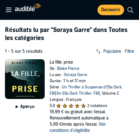
Découvrir
Résultats lu par
"Soraya Garre"
dans Toutes
les catégories
1 - 5 sur 5 résultats
Populaire
Filtre
La fille, prise
De :
Blake Pierce
Lu par :
Soraya Garre
Durée : 7 h et 17 min
Série :
Un Thriller à Suspense d’Ella Dark,
FBI[An Ella Dark Thriller, FBI]
, Volume 2
Langue : Français
5,0
2 notations
Aperçu
16,99 €
ou gratuit avec l'essai.
Renouvellement automatique à
5,99 €/mois après l'essai.
Voir
conditions d'éligibilité