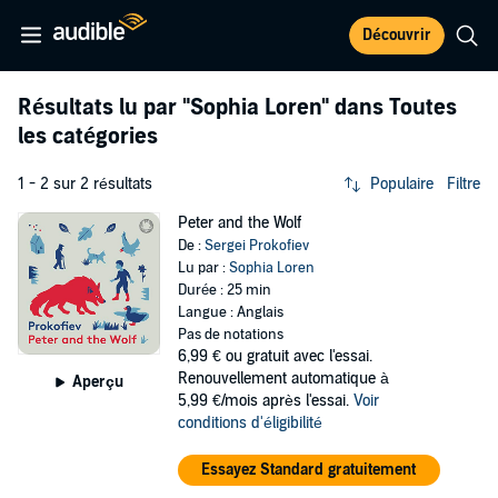
Découvrir
Résultats lu par
"Sophia Loren"
dans Toutes
les catégories
1 - 2 sur 2 résultats
Populaire
Filtre
Peter and the Wolf
De :
Sergei Prokofiev
Lu par :
Sophia Loren
Durée : 25 min
Langue : Anglais
Pas de notations
6,99 €
ou gratuit avec l'essai.
Renouvellement automatique à
Aperçu
5,99 €/mois après l'essai.
Voir
conditions d'éligibilité
Essayez Standard gratuitement