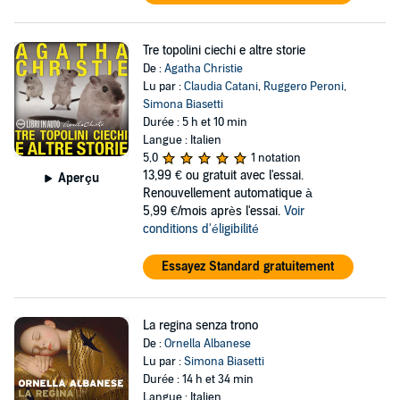
Tre topolini ciechi e altre storie
De :
Agatha Christie
Lu par :
Claudia Catani
,
Ruggero Peroni
,
Simona Biasetti
Durée : 5 h et 10 min
Langue : Italien
5,0
1 notation
13,99 €
ou gratuit avec l'essai.
Aperçu
Renouvellement automatique à
5,99 €/mois après l'essai.
Voir
conditions d'éligibilité
Essayez Standard gratuitement
La regina senza trono
De :
Ornella Albanese
Lu par :
Simona Biasetti
Durée : 14 h et 34 min
Langue : Italien