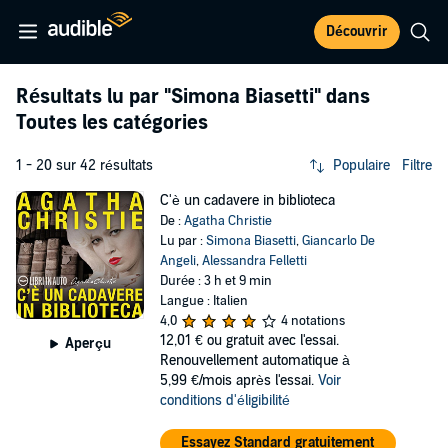
Découvrir
Résultats lu par
"Simona Biasetti"
dans
Toutes les catégories
1 - 20 sur 42 résultats
Populaire
Filtre
C'è un cadavere in biblioteca
De :
Agatha Christie
Lu par :
Simona Biasetti
,
Giancarlo De
Angeli
,
Alessandra Felletti
Durée : 3 h et 9 min
Langue : Italien
4,0
4 notations
12,01 €
ou gratuit avec l'essai.
Aperçu
Renouvellement automatique à
5,99 €/mois après l'essai.
Voir
conditions d'éligibilité
Essayez Standard gratuitement