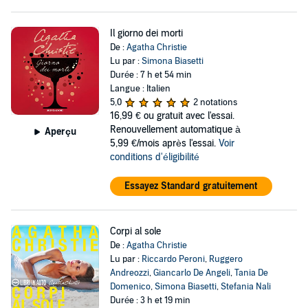
Il giorno dei morti
De :
Agatha Christie
Lu par :
Simona Biasetti
Durée : 7 h et 54 min
Langue : Italien
5,0
2 notations
16,99 €
ou gratuit avec l'essai.
Renouvellement automatique à
Aperçu
5,99 €/mois après l'essai.
Voir
conditions d'éligibilité
Essayez Standard gratuitement
Corpi al sole
De :
Agatha Christie
Lu par :
Riccardo Peroni
,
Ruggero
Andreozzi
,
Giancarlo De Angeli
,
Tania De
Domenico
,
Simona Biasetti
,
Stefania Nali
Durée : 3 h et 19 min