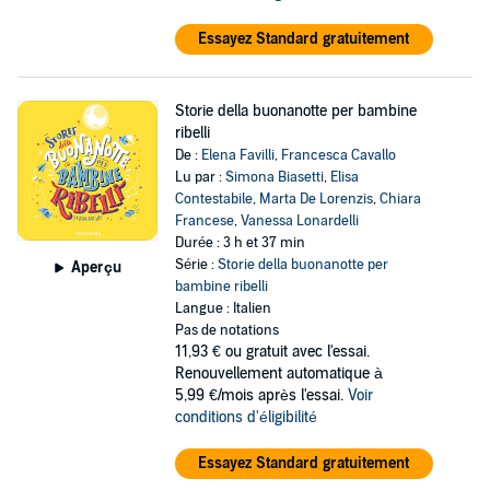
Essayez Standard gratuitement
Storie della buonanotte per bambine
ribelli
De :
Elena Favilli
,
Francesca Cavallo
Lu par :
Simona Biasetti
,
Elisa
Contestabile
,
Marta De Lorenzis
,
Chiara
Francese
,
Vanessa Lonardelli
Durée : 3 h et 37 min
Série :
Storie della buonanotte per
Aperçu
bambine ribelli
Langue : Italien
Pas de notations
11,93 €
ou gratuit avec l'essai.
Renouvellement automatique à
5,99 €/mois après l'essai.
Voir
conditions d'éligibilité
Essayez Standard gratuitement