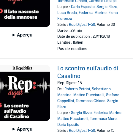
Tommaso Ciriaco
,
Carmelo Lopapa
Lu par :
Daria Esposito
,
Sergio Rizzo
,
Luca Breda
,
Federica Marino
,
Elena
Fiorenza
Série :
Rep Digest 1-50
, Volume 30
Durée : 29 min
Aperçu
Date de publication : 23/11/2018
Langue : Italien
Pas de notations
Lo scontro sull'audio di
Casalino
Rep Digest 15
De :
Roberto Petrini
,
Sebastiano
Messina
,
Matteo Pucciarelli
,
Stefano
Cappellini
,
Tommaso Ciriaco
,
Sergio
Rizzo
Lu par :
Sergio Rizzo
,
Federica Marino
,
Matteo Pucciarelli
,
Tommaso Moro
,
Daria Eposito
Aperçu
Série :
Rep Digest 1-50
, Volume 15