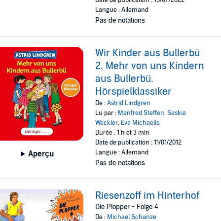
Date de publication : 15/07/2022
Langue : Allemand
Pas de notations
Wir Kinder aus Bullerbü
2. Mehr von uns Kindern
aus Bullerbü.
Hörspielklassiker
De :
Astrid Lindgren
Lu par :
Manfred Steffen
,
Saskia
Weckler
,
Eva Michaelis
Durée : 1 h et 3 min
Date de publication : 11/01/2012
Langue : Allemand
Aperçu
Pas de notations
Riesenzoff im Hinterhof
Die Plopper - Folge 4
De :
Michael Schanze