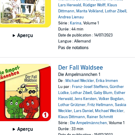
Lars Herwald
,
Rüdiger Wolff
,
Klaus
Dittmann
,
Marita Volkland
,
Lothar Zibell
,
Andrea Lienau
Série :
Karina
, Volume 1
Durée : 44 min
Aperçu
Date de publication : 14/07/2023
Langue : Allemand
Pas de notations
Der Fall Waldsee
Die Ampelmännchen 1
De :
Michael Weckler
,
Erika Immen
Lu par :
Franz-Josef Steffens
,
Günther
Lüdke
,
Lothar Zibell
,
Gaby Blum
,
Esther
Herwald
,
Jens Kersten
,
Volker Bogdan
,
Lothar Grützner
,
Fritz Hellmann
,
Saskia
Weckler
,
Lars Daniel
,
Michael Weckler
,
Klaus Dittmann
,
Rainer Schmitt
Série :
Die Ampelmännchen
, Volume 1
Aperçu
Durée : 33 min