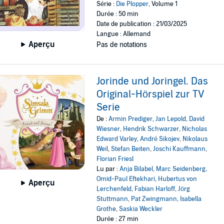
Série :
Die Plopper
, Volume 1
Durée : 50 min
Date de publication : 21/03/2025
Langue : Allemand
Aperçu
Pas de notations
Jorinde und Joringel. Das
Original-Hörspiel zur TV
Serie
De :
Armin Prediger
,
Jan Lepold
,
David
Wiesner
,
Hendrik Schwarzer
,
Nicholas
Edward Varley
,
André Sikojev
,
Nikolaus
Weil
,
Stefan Beiten
,
Joschi Kauffmann
,
Florian Friesl
Lu par :
Anja Bilabel
,
Marc Seidenberg
,
Omid-Paul Eftekhari
,
Hubertus von
Aperçu
Lerchenfeld
,
Fabian Harloff
,
Jörg
Stuttmann
,
Pat Zwingmann
,
Isabella
Grothe
,
Saskia Weckler
Durée : 27 min