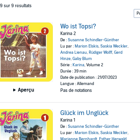
 9 sur 9 résultats
Wo ist Topsi?
Karina 2
De :
Susanne Schindler-Günther
Lu par :
Marion Elskis
,
Saskia Weckler
,
Andrea Lienau
,
Rüdiger Wolff
,
Gerd
Hinze
,
Gaby Blum
Série :
Karina
, Volume 2
Durée : 39 min
Date de publication : 21/07/2023
Langue : Allemand
Aperçu
Pas de notations
Glück im Unglück
Karina 1
De :
Susanne Schindler-Günther
Lu par :
Marion Elskis
,
Saskia Weckler
,
Marianne Bernhardt
,
Esther Herwald
,