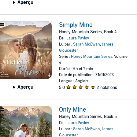
Aperçu
Simply Mine
Honey Mountain Series, Book 4
De :
Laura Pavlov
Lu par :
Sarah McEwan
,
James
Gloucester
Série :
Honey Mountain Series
, Volume
4
Durée : 9 h et 7 min
Date de publication : 31/01/2023
Langue : Anglais
Aperçu
5,0
2 notations
Only Mine
Honey Mountain Series, Book 5
De :
Laura Pavlov
Lu par :
Sarah McEwan
,
James
Gloucester