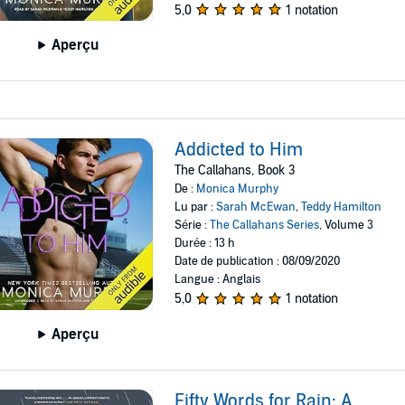
5,0
1 notation
Aperçu
Addicted to Him
The Callahans, Book 3
De :
Monica Murphy
Lu par :
Sarah McEwan
,
Teddy Hamilton
Série :
The Callahans Series
, Volume 3
Durée : 13 h
Date de publication : 08/09/2020
Langue : Anglais
5,0
1 notation
Aperçu
Fifty Words for Rain: A