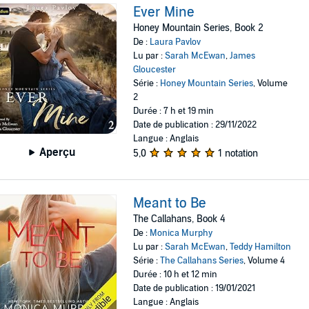
Ever Mine
Honey Mountain Series, Book 2
De :
Laura Pavlov
Lu par :
Sarah McEwan
,
James
Gloucester
Série :
Honey Mountain Series
, Volume
2
Durée : 7 h et 19 min
Date de publication : 29/11/2022
Langue : Anglais
Aperçu
5,0
1 notation
Meant to Be
The Callahans, Book 4
De :
Monica Murphy
Lu par :
Sarah McEwan
,
Teddy Hamilton
Série :
The Callahans Series
, Volume 4
Durée : 10 h et 12 min
Date de publication : 19/01/2021
Langue : Anglais