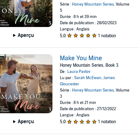
Série :
Honey Mountain Series
, Volume
5
Durée : 8 h et 39 min
Date de publication : 28/02/2023
Langue : Anglais
Aperçu
5,0
1 notation
Make You Mine
Honey Mountain Series, Book 3
De :
Laura Pavlov
Lu par :
Sarah McEwan
,
James
Gloucester
Série :
Honey Mountain Series
, Volume
3
Durée : 8 h et 21 min
Date de publication : 27/12/2022
Langue : Anglais
Aperçu
5,0
1 notation