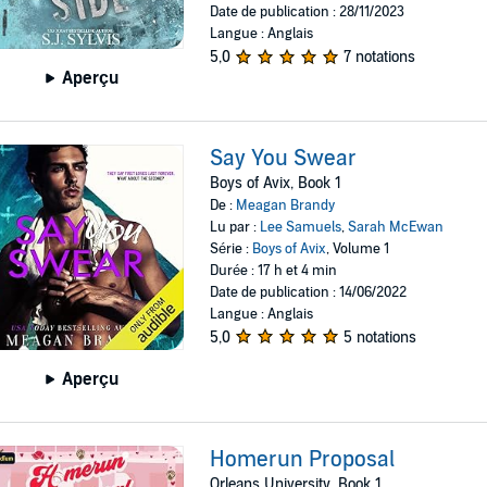
Date de publication : 28/11/2023
Langue : Anglais
5,0
7 notations
Aperçu
Say You Swear
Boys of Avix, Book 1
De :
Meagan Brandy
Lu par :
Lee Samuels
,
Sarah McEwan
Série :
Boys of Avix
, Volume 1
Durée : 17 h et 4 min
Date de publication : 14/06/2022
Langue : Anglais
5,0
5 notations
Aperçu
Homerun Proposal
Orleans University, Book 1