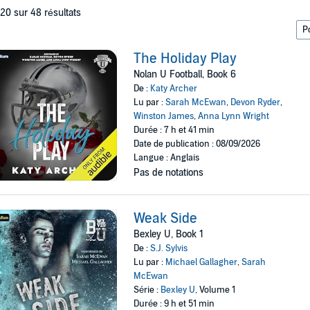
 20 sur 48 résultats
The Holiday Play
Nolan U Football, Book 6
De :
Katy Archer
Lu par :
Sarah McEwan
,
Devon Ryder
,
Winston James
,
Anna Lynn Wright
Durée : 7 h et 41 min
Date de publication : 08/09/2026
Langue : Anglais
Pas de notations
Weak Side
Bexley U, Book 1
De :
S.J. Sylvis
Lu par :
Michael Gallagher
,
Sarah
McEwan
Série :
Bexley U
, Volume 1
Durée : 9 h et 51 min