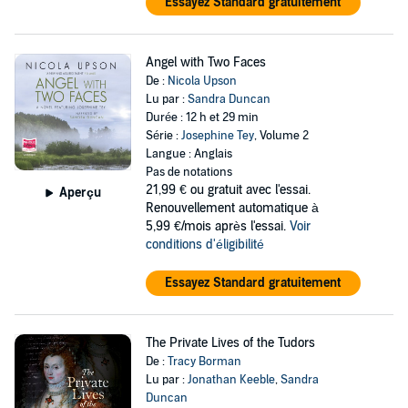
Essayez Standard gratuitement
Angel with Two Faces
De :
Nicola Upson
Lu par :
Sandra Duncan
Durée : 12 h et 29 min
Série :
Josephine Tey
, Volume 2
Langue : Anglais
Pas de notations
21,99 €
ou gratuit avec l'essai.
Aperçu
Renouvellement automatique à
5,99 €/mois après l'essai.
Voir
conditions d'éligibilité
Essayez Standard gratuitement
The Private Lives of the Tudors
De :
Tracy Borman
Lu par :
Jonathan Keeble
,
Sandra
Duncan