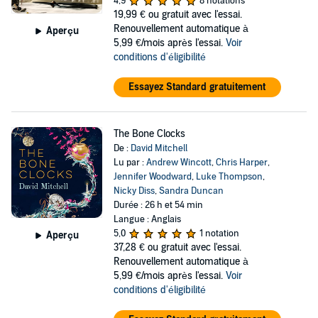
4,9
8 notations
19,99 €
ou gratuit avec l'essai.
Renouvellement automatique à
Aperçu
5,99 €/mois après l'essai.
Voir
conditions d'éligibilité
Essayez Standard gratuitement
The Bone Clocks
De :
David Mitchell
Lu par :
Andrew Wincott
,
Chris Harper
,
Jennifer Woodward
,
Luke Thompson
,
Nicky Diss
,
Sandra Duncan
Durée : 26 h et 54 min
Langue : Anglais
5,0
1 notation
Aperçu
37,28 €
ou gratuit avec l'essai.
Renouvellement automatique à
5,99 €/mois après l'essai.
Voir
conditions d'éligibilité