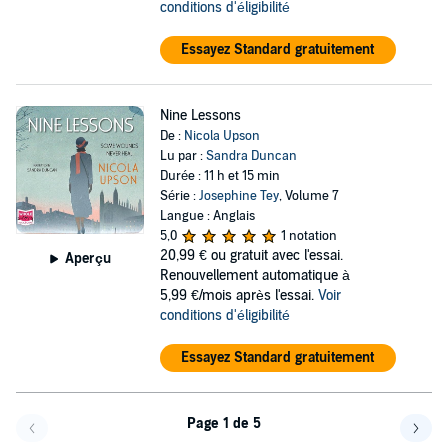
conditions d'éligibilité
Essayez Standard gratuitement
Nine Lessons
De :
Nicola Upson
Lu par :
Sandra Duncan
Durée : 11 h et 15 min
Série :
Josephine Tey
, Volume 7
Langue : Anglais
5,0
1 notation
20,99 €
ou gratuit avec l'essai.
Aperçu
Renouvellement automatique à
5,99 €/mois après l'essai.
Voir
conditions d'éligibilité
Essayez Standard gratuitement
Page 1 de 5
Page précédente
Page 