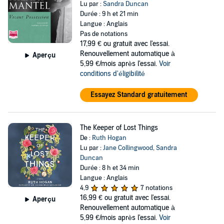
Lu par :
Sandra Duncan
Durée : 9 h et 21 min
Langue : Anglais
Pas de notations
17,99 €
ou gratuit avec l'essai.
Renouvellement automatique à
Aperçu
5,99 €/mois après l'essai.
Voir
conditions d'éligibilité
Essayez Standard gratuitement
The Keeper of Lost Things
De :
Ruth Hogan
Lu par :
Jane Collingwood
,
Sandra
Duncan
Durée : 8 h et 34 min
Langue : Anglais
4,9
7 notations
16,99 €
ou gratuit avec l'essai.
Aperçu
Renouvellement automatique à
5,99 €/mois après l'essai.
Voir