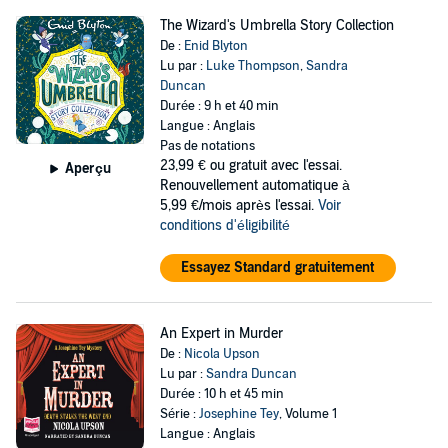
The Wizard's Umbrella Story Collection
De :
Enid Blyton
Lu par :
Luke Thompson
,
Sandra
Duncan
Durée : 9 h et 40 min
Langue : Anglais
Pas de notations
23,99 €
ou gratuit avec l'essai.
Aperçu
Renouvellement automatique à
5,99 €/mois après l'essai.
Voir
conditions d'éligibilité
Essayez Standard gratuitement
An Expert in Murder
De :
Nicola Upson
Lu par :
Sandra Duncan
Durée : 10 h et 45 min
Série :
Josephine Tey
, Volume 1
Langue : Anglais