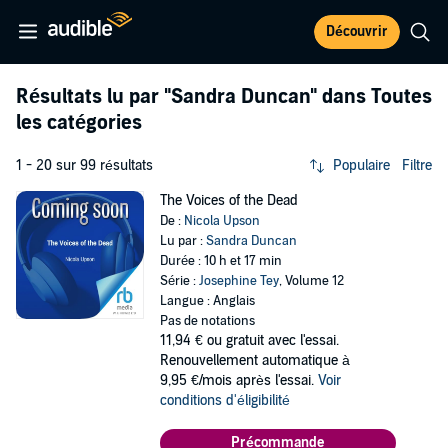
Découvrir
Résultats lu par
"Sandra Duncan"
dans Toutes
les catégories
1 - 20 sur 99 résultats
Populaire
Filtre
The Voices of the Dead
De :
Nicola Upson
Lu par :
Sandra Duncan
Durée : 10 h et 17 min
Série :
Josephine Tey
, Volume 12
Langue : Anglais
Pas de notations
11,94 €
ou gratuit avec l'essai.
Renouvellement automatique à
9,95 €/mois après l'essai.
Voir
conditions d'éligibilité
Précommande