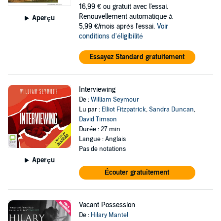
16,99 €
ou gratuit avec l'essai.
Renouvellement automatique à
Aperçu
5,99 €/mois après l'essai.
Voir
conditions d'éligibilité
Essayez Standard gratuitement
Interviewing
De :
William Seymour
Lu par :
Elliot Fitzpatrick
,
Sandra Duncan
,
David Timson
Durée : 27 min
Langue : Anglais
Pas de notations
Aperçu
Écouter gratuitement
Vacant Possession
De :
Hilary Mantel