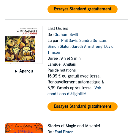
Essayez Standard gratuitement
Last Orders
De :
Graham Swift
Lu par :
Phil Davis
,
Sandra Duncan
,
Simon Slater
,
Gareth Armstrong
,
David
Timson
Durée : 9 h et 5 min
Langue : Anglais
Pas de notations
Aperçu
16,99 €
ou gratuit avec l'essai.
Renouvellement automatique à
5,99 €/mois après l'essai.
Voir
conditions d'éligibilité
Essayez Standard gratuitement
Stories of Magic and Mischief
De :
Enid Blyton