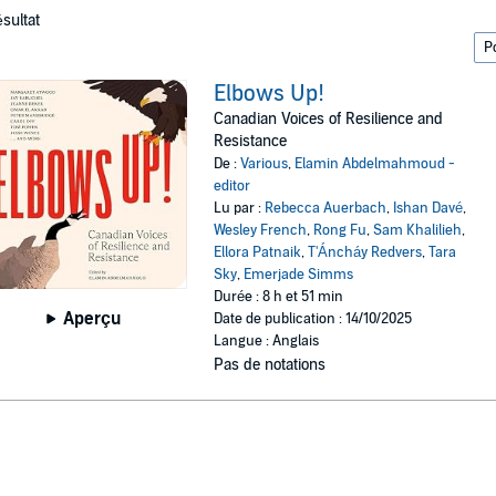
ésultat
Elbows Up!
Canadian Voices of Resilience and
Resistance
De :
Various
,
Elamin Abdelmahmoud -
editor
Lu par :
Rebecca Auerbach
,
Ishan Davé
,
Wesley French
,
Rong Fu
,
Sam Khalilieh
,
Ellora Patnaik
,
T'Áncháy Redvers
,
Tara
Sky
,
Emerjade Simms
Durée : 8 h et 51 min
Aperçu
Date de publication : 14/10/2025
Langue : Anglais
Pas de notations