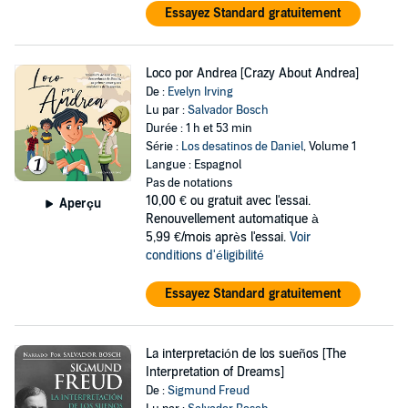
Essayez Standard gratuitement
Loco por Andrea [Crazy About Andrea]
De :
Evelyn Irving
Lu par :
Salvador Bosch
Durée : 1 h et 53 min
Série :
Los desatinos de Daniel
, Volume 1
Langue : Espagnol
Pas de notations
10,00 €
ou gratuit avec l'essai.
Aperçu
Renouvellement automatique à
5,99 €/mois après l'essai.
Voir
conditions d'éligibilité
Essayez Standard gratuitement
La interpretación de los sueños [The
Interpretation of Dreams]
De :
Sigmund Freud