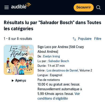
Découvrir
Résultats lu par
"Salvador Bosch"
dans Toutes
les catégories
1 - 8 sur 8 résultats
Populaire
Filtre
Sigo Loco por Andrea [Still Crazy
About Andrea]
De :
Evelyn Irving
Lu par :
Salvador Bosch
Durée : 1 h et 37 min
Série :
Los desatinos de Daniel
, Volume 2
Langue : Espagnol
Pas de notations
Aperçu
10,00 €
ou gratuit avec l'essai.
Renouvellement automatique à
5,99 €/mois après l'essai.
Voir
conditions d'éligibilité