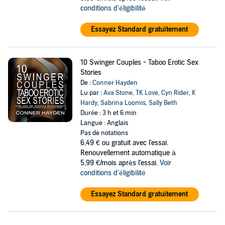
conditions d'éligibilité
Essayez Standard gratuitement
10 Swinger Couples - Taboo Erotic Sex
Stories
De :
Conner Hayden
Lu par :
Ava Stone
,
TK Love
,
Cyn Rider
,
K
Hardy
,
Sabrina Loomis
,
Sally Beth
Durée : 3 h et 6 min
Langue : Anglais
Pas de notations
6,49 €
ou gratuit avec l'essai.
Renouvellement automatique à
5,99 €/mois après l'essai.
Voir
conditions d'éligibilité
Essayez Standard gratuitement