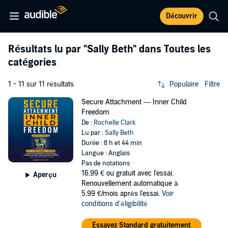
Découvrir
Résultats lu par
"Sally Beth"
dans Toutes les
catégories
1 - 11 sur 11 résultats
Populaire
Filtre
Secure Attachment — Inner Child
Freedom
De :
Rochelle Clark
Lu par :
Sally Beth
Durée : 8 h et 44 min
Langue : Anglais
Pas de notations
16,99 €
ou gratuit avec l'essai.
Aperçu
Renouvellement automatique à
5,99 €/mois après l'essai.
Voir
conditions d'éligibilité
Essayez Standard gratuitement