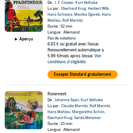
De :
J. F. Cooper
,
Kurt Vethake
Lu par :
Eberhard Krug
,
Herbert Wilk
,
Hans Schwarz
,
Monika Ogorek
,
Hans
Mahlau
,
Rolf Marnitz
Durée : 52 min
Langue : Allemand
Pas de notations
Aperçu
6,03 €
ou gratuit avec l'essai.
Renouvellement automatique à
5,99 €/mois après l'essai.
Voir
conditions d'éligibilité
Essayez Standard gratuitement
Rosenresli
De :
Johanna Spyri
,
Kurt Vethake
Lu par :
Claudia Marnitz
,
Rolf Marnitz
,
Hans Mahlau
,
Margarethe Schön
,
Eberhard Krug
,
Gerda Meissner
Durée : 33 min
Langue : Allemand