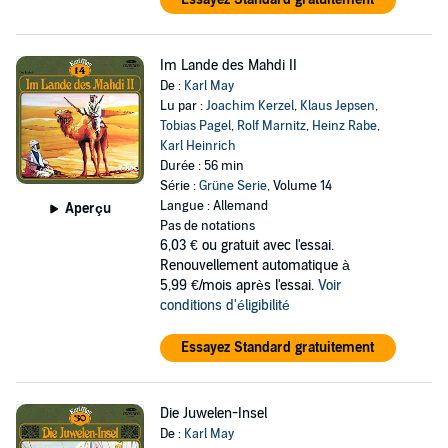
Im Lande des Mahdi II
De :
Karl May
Lu par :
Joachim Kerzel
,
Klaus Jepsen
,
Tobias Pagel
,
Rolf Marnitz
,
Heinz Rabe
,
Karl Heinrich
Durée : 56 min
Série :
Grüne Serie
, Volume 14
Langue : Allemand
Aperçu
Pas de notations
6,03 €
ou gratuit avec l'essai.
Renouvellement automatique à
5,99 €/mois après l'essai.
Voir
conditions d'éligibilité
Essayez Standard gratuitement
Die Juwelen-Insel
De :
Karl May