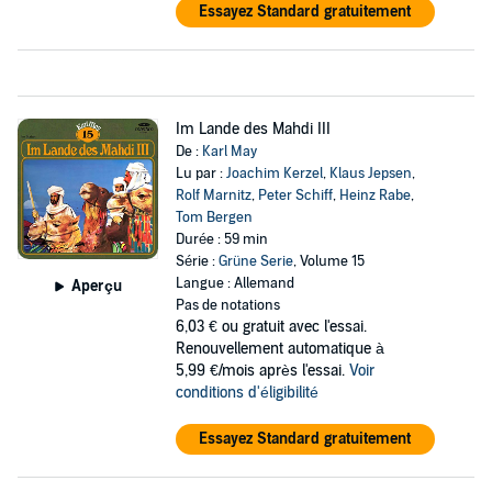
Essayez Standard gratuitement
Im Lande des Mahdi III
De :
Karl May
Lu par :
Joachim Kerzel
,
Klaus Jepsen
,
Rolf Marnitz
,
Peter Schiff
,
Heinz Rabe
,
Tom Bergen
Durée : 59 min
Série :
Grüne Serie
, Volume 15
Langue : Allemand
Aperçu
Pas de notations
6,03 €
ou gratuit avec l'essai.
Renouvellement automatique à
5,99 €/mois après l'essai.
Voir
conditions d'éligibilité
Essayez Standard gratuitement