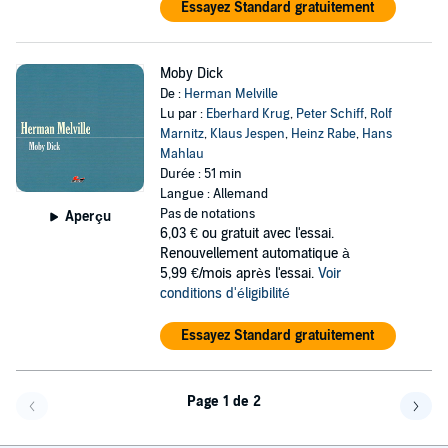
Essayez Standard gratuitement
Moby Dick
De :
Herman Melville
Lu par :
Eberhard Krug
,
Peter Schiff
,
Rolf
Marnitz
,
Klaus Jespen
,
Heinz Rabe
,
Hans
Mahlau
Durée : 51 min
Langue : Allemand
Pas de notations
Aperçu
6,03 €
ou gratuit avec l'essai.
Renouvellement automatique à
5,99 €/mois après l'essai.
Voir
conditions d'éligibilité
Essayez Standard gratuitement
Page 1 de 2
Page précédente
Page 