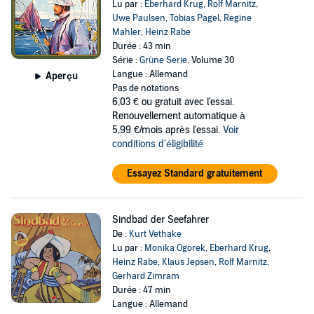
Lu par :
Eberhard Krug
,
Rolf Marnitz
,
Uwe Paulsen
,
Tobias Pagel
,
Regine
Mahler
,
Heinz Rabe
Durée : 43 min
Série :
Grüne Serie
, Volume 30
Langue : Allemand
Aperçu
Pas de notations
6,03 €
ou gratuit avec l'essai.
Renouvellement automatique à
5,99 €/mois après l'essai.
Voir
conditions d'éligibilité
Essayez Standard gratuitement
Sindbad der Seefahrer
De :
Kurt Vethake
Lu par :
Monika Ogorek
,
Eberhard Krug
,
Heinz Rabe
,
Klaus Jepsen
,
Rolf Marnitz
,
Gerhard Zimram
Durée : 47 min
Langue : Allemand