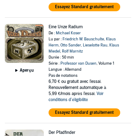
Essayez Standard gratuitement
Eine Unze Radium
De :
Michael Koser
Lu par :
Friedrich W. Bauschulte
,
Klaus
Herm
,
Otto Sander
,
Lieselotte Rau
,
Klaus
Miedel
,
Rolf Marnitz
Durée : 50 min
Série :
Professor van Dusen
, Volume 1
Langue : Allemand
Aperçu
Pas de notations
6,70 €
ou gratuit avec l'essai.
Renouvellement automatique à
5,99 €/mois après l'essai.
Voir
conditions d'éligibilité
Essayez Standard gratuitement
Der Pfadfinder