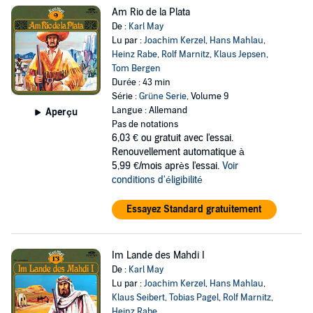
Am Rio de la Plata
De :
Karl May
Lu par :
Joachim Kerzel
,
Hans Mahlau
,
Heinz Rabe
,
Rolf Marnitz
,
Klaus Jepsen
,
Tom Bergen
Durée : 43 min
Série :
Grüne Serie
, Volume 9
Langue : Allemand
Aperçu
Pas de notations
6,03 €
ou gratuit avec l'essai.
Renouvellement automatique à
5,99 €/mois après l'essai.
Voir
conditions d'éligibilité
Essayez Standard gratuitement
Im Lande des Mahdi I
De :
Karl May
Lu par :
Joachim Kerzel
,
Hans Mahlau
,
Klaus Seibert
,
Tobias Pagel
,
Rolf Marnitz
,
Heinz Rabe