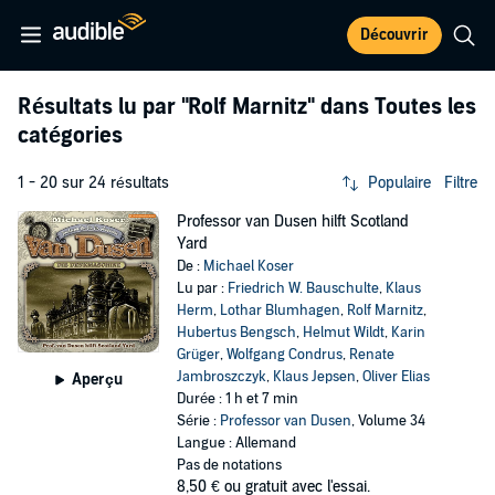
Découvrir
Résultats lu par
"Rolf Marnitz"
dans Toutes les
catégories
1 - 20 sur 24 résultats
Populaire
Filtre
Professor van Dusen hilft Scotland
Yard
De :
Michael Koser
Lu par :
Friedrich W. Bauschulte
,
Klaus
Herm
,
Lothar Blumhagen
,
Rolf Marnitz
,
Hubertus Bengsch
,
Helmut Wildt
,
Karin
Grüger
,
Wolfgang Condrus
,
Renate
Jambroszczyk
,
Klaus Jepsen
,
Oliver Elias
Aperçu
Durée : 1 h et 7 min
Série :
Professor van Dusen
, Volume 34
Langue : Allemand
Pas de notations
8,50 €
ou gratuit avec l'essai.