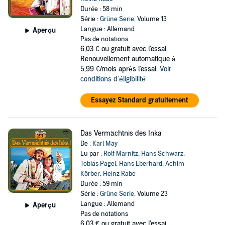
Durée : 58 min
Série :
Grüne Serie
, Volume 13
Langue : Allemand
Aperçu
Pas de notations
6,03 €
ou gratuit avec l'essai.
Renouvellement automatique à
5,99 €/mois après l'essai.
Voir
conditions d'éligibilité
Essayez Standard gratuitement
Das Vermächtnis des Inka
De :
Karl May
Lu par :
Rolf Marnitz
,
Hans Schwarz
,
Tobias Pagel
,
Hans Eberhard
,
Achim
Körber
,
Heinz Rabe
Durée : 59 min
Série :
Grüne Serie
, Volume 23
Langue : Allemand
Aperçu
Pas de notations
6,03 €
ou gratuit avec l'essai.