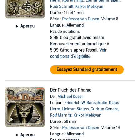
Herm
,
Rolf Marnitz
,
Lothar Blumhagen
,
Rudi Schmitt
,
Krikor Melikyan
Durée : 1 h et 1 min
Série :
Professor van Dusen
, Volume 8
Langue : Allemand
Aperçu
Pas de notations
8,99 €
ou gratuit avec l'essai.
Renouvellement automatique à
5,99 €/mois après l'essai.
Voir
conditions d'éligibilité
Essayez Standard gratuitement
Der Fluch des Pharao
De :
Michael Koser
Lu par :
Friedrich W. Bauschulte
,
Klaus
Herm
,
Helmut Stauss
,
Gudrun Genest
,
Rolf Marnitz
,
Krikor Melikyan
Durée : 58 min
Série :
Professor van Dusen
, Volume 19
Langue : Allemand
Aperçu