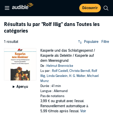
Découvrir
Résultats lu par
"Rolf Illig"
dans Toutes les
catégories
1 résultat
Populaire
Filtre
Kasperle und das Schloßgespenst /
Kasperle als Detektiv / Kasperle auf
dem Meeresgrund
De :
Helmut Brennicke
Lu par :
Rolf Castell
,
Christa Berndl
,
Rolf
Illig
,
Linda Gesslein
,
H. G. Walter
,
Michael
Munz
Durée : 41 min
Aperçu
Langue : Allemand
Pas de notations
3,99 €
ou gratuit avec l'essai.
Renouvellement automatique à
5,99 €/mois après l'essai.
Voir