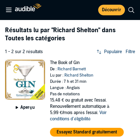
Découvrir
Résultats lu par
"Richard Shelton"
dans
Toutes les catégories
1 - 2 sur 2 résultats
Populaire
Filtre
The Book of Gin
De :
Richard Barnett
Lu par :
Richard Shelton
Durée : 7 h et 31 min
Langue : Anglais
Pas de notations
15,48 €
ou gratuit avec l'essai.
Renouvellement automatique à
Aperçu
5,99 €/mois après l'essai.
Voir
conditions d'éligibilité
Essayez Standard gratuitement