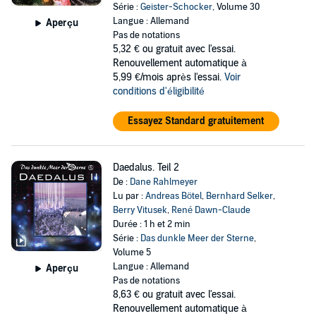
Série :
Geister-Schocker
, Volume 30
Langue : Allemand
Aperçu
Pas de notations
5,32 €
ou gratuit avec l'essai.
Renouvellement automatique à
5,99 €/mois après l'essai.
Voir
conditions d'éligibilité
Essayez Standard gratuitement
Daedalus. Teil 2
De :
Dane Rahlmeyer
Lu par :
Andreas Bötel
,
Bernhard Selker
,
Berry Vitusek
,
René Dawn-Claude
Durée : 1 h et 2 min
Série :
Das dunkle Meer der Sterne
,
Volume 5
Langue : Allemand
Aperçu
Pas de notations
8,63 €
ou gratuit avec l'essai.
Renouvellement automatique à