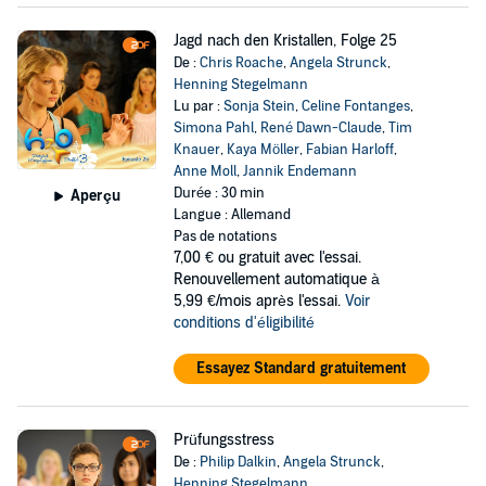
Jagd nach den Kristallen, Folge 25
De :
Chris Roache
,
Angela Strunck
,
Henning Stegelmann
Lu par :
Sonja Stein
,
Celine Fontanges
,
Simona Pahl
,
René Dawn-Claude
,
Tim
Knauer
,
Kaya Möller
,
Fabian Harloff
,
Anne Moll
,
Jannik Endemann
Durée : 30 min
Aperçu
Langue : Allemand
Pas de notations
7,00 €
ou gratuit avec l'essai.
Renouvellement automatique à
5,99 €/mois après l'essai.
Voir
conditions d'éligibilité
Essayez Standard gratuitement
Prüfungsstress
De :
Philip Dalkin
,
Angela Strunck
,
Henning Stegelmann