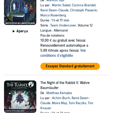
De :
Markus Topf
Lu par :
Martin Sabel
,
Corinna Brendel
,
René Dawn-Claude
,
Christoph Piasecki
,
Marco Rosenberg
Durée : 1 h et 17 min
Série :
Team Undercover
, Volume 12
Langue : Allemand
Aperçu
Pas de notations
10,00 €
ou gratuit avec l'essai.
Renouvellement automatique à
5,99 €/mois après l'essai.
Voir
conditions d'éligibilité
Essayez Standard gratuitement
The Night of the Rabbit II: Wahre
Baumläufer
De :
Matthias Kempke
Lu par :
Achim Buch
,
René Dawn-
Claude
,
Moira May
,
Tom Raczko
,
Tim
Knauer