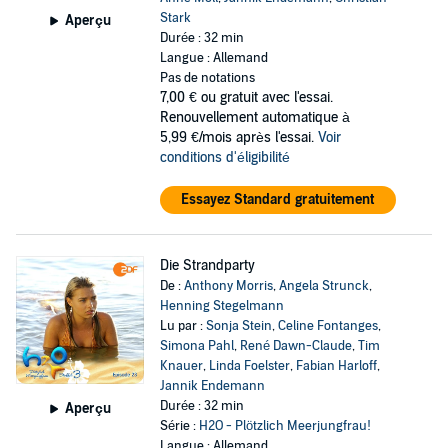
Stark
Aperçu
Durée : 32 min
Langue : Allemand
Pas de notations
7,00 €
ou gratuit avec l'essai.
Renouvellement automatique à
5,99 €/mois après l'essai.
Voir
conditions d'éligibilité
Essayez Standard gratuitement
Die Strandparty
De :
Anthony Morris
,
Angela Strunck
,
Henning Stegelmann
Lu par :
Sonja Stein
,
Celine Fontanges
,
Simona Pahl
,
René Dawn-Claude
,
Tim
Knauer
,
Linda Foelster
,
Fabian Harloff
,
Jannik Endemann
Durée : 32 min
Aperçu
Série :
H2O - Plötzlich Meerjungfrau!
Langue : Allemand