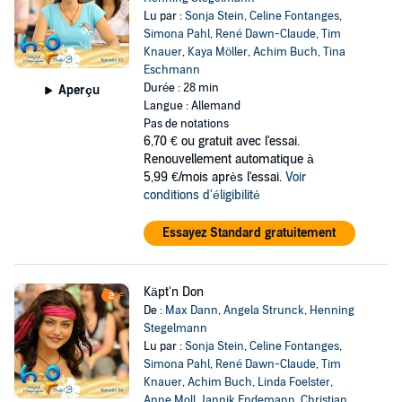
Lu par :
Sonja Stein
,
Celine Fontanges
,
Simona Pahl
,
René Dawn-Claude
,
Tim
Knauer
,
Kaya Möller
,
Achim Buch
,
Tina
Eschmann
Durée : 28 min
Aperçu
Langue : Allemand
Pas de notations
6,70 €
ou gratuit avec l'essai.
Renouvellement automatique à
5,99 €/mois après l'essai.
Voir
conditions d'éligibilité
Essayez Standard gratuitement
Käpt'n Don
De :
Max Dann
,
Angela Strunck
,
Henning
Stegelmann
Lu par :
Sonja Stein
,
Celine Fontanges
,
Simona Pahl
,
René Dawn-Claude
,
Tim
Knauer
,
Achim Buch
,
Linda Foelster
,
Anne Moll
,
Jannik Endemann
,
Christian