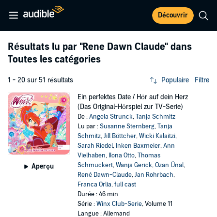
Découvrir
Résultats lu par
"Rene Dawn Claude"
dans
Toutes les catégories
1 - 20 sur 51 résultats
Populaire
Filtre
Ein perfektes Date / Hör auf dein Herz
(Das Original-Hörspiel zur TV-Serie)
De :
Angela Strunck
,
Tanja Schmitz
Lu par :
Susanne Sternberg
,
Tanja
Schmitz
,
Jill Böttcher
,
Wicki Kalaitzi
,
Sarah Riedel
,
Inken Baxmeier
,
Ann
Vielhaben
,
Ilona Otto
,
Thomas
Schmuckert
,
Wanja Gerick
,
Ozan Ünal
,
Aperçu
René Dawn-Claude
,
Jan Rohrbach
,
Franca Orlia
,
full cast
Durée : 46 min
Série :
Winx Club-Serie
, Volume 11
Langue : Allemand