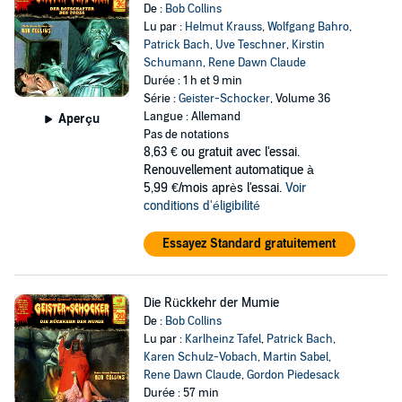
De :
Bob Collins
Lu par :
Helmut Krauss
,
Wolfgang Bahro
,
Patrick Bach
,
Uve Teschner
,
Kirstin
Schumann
,
Rene Dawn Claude
Durée : 1 h et 9 min
Série :
Geister-Schocker
, Volume 36
Langue : Allemand
Aperçu
Pas de notations
8,63 €
ou gratuit avec l'essai.
Renouvellement automatique à
5,99 €/mois après l'essai.
Voir
conditions d'éligibilité
Essayez Standard gratuitement
Die Rückkehr der Mumie
De :
Bob Collins
Lu par :
Karlheinz Tafel
,
Patrick Bach
,
Karen Schulz-Vobach
,
Martin Sabel
,
Rene Dawn Claude
,
Gordon Piedesack
Durée : 57 min