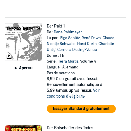
Der Pakt 1
De :
Dane Rahlmeyer
Lu par :
Elga Schütz
,
René Dawn-Claude
,
Nientje Schwabe
,
Horst Kurth
,
Charlotte
Uhlig
,
Cornelia Diesing-Vonau
Durée : 1 h
Série :
Terra Mortis
, Volume 4
Langue : Allemand
Aperçu
Pas de notations
8,99 €
ou gratuit avec l'essai.
Renouvellement automatique à
5,99 €/mois après l'essai.
Voir
conditions d'éligibilité
Essayez Standard gratuitement
Der Botschafter des Todes