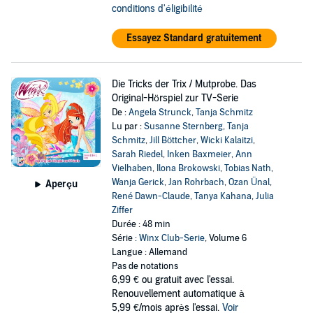
conditions d'éligibilité
Essayez Standard gratuitement
Die Tricks der Trix / Mutprobe. Das
Original-Hörspiel zur TV-Serie
De :
Angela Strunck
,
Tanja Schmitz
Lu par :
Susanne Sternberg
,
Tanja
Schmitz
,
Jill Böttcher
,
Wicki Kalaitzi
,
Sarah Riedel
,
Inken Baxmeier
,
Ann
Vielhaben
,
Ilona Brokowski
,
Tobias Nath
,
Wanja Gerick
,
Jan Rohrbach
,
Ozan Ünal
,
Aperçu
René Dawn-Claude
,
Tanya Kahana
,
Julia
Ziffer
Durée : 48 min
Série :
Winx Club-Serie
, Volume 6
Langue : Allemand
Pas de notations
6,99 €
ou gratuit avec l'essai.
Renouvellement automatique à
5,99 €/mois après l'essai.
Voir