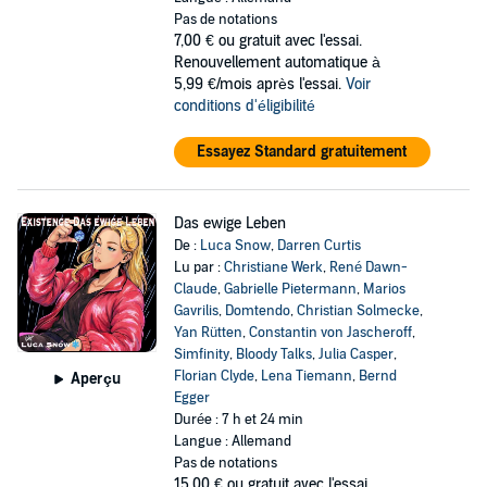
Pas de notations
7,00 €
ou gratuit avec l'essai.
Renouvellement automatique à
5,99 €/mois après l'essai.
Voir
conditions d'éligibilité
Essayez Standard gratuitement
Das ewige Leben
De :
Luca Snow
,
Darren Curtis
Lu par :
Christiane Werk
,
René Dawn-
Claude
,
Gabrielle Pietermann
,
Marios
Gavrilis
,
Domtendo
,
Christian Solmecke
,
Yan Rütten
,
Constantin von Jascheroff
,
Simfinity
,
Bloody Talks
,
Julia Casper
,
Florian Clyde
,
Lena Tiemann
,
Bernd
Aperçu
Egger
Durée : 7 h et 24 min
Langue : Allemand
Pas de notations
15,00 €
ou gratuit avec l'essai.