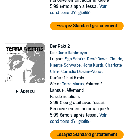
Renouvellement automatique à
5,99 €/mois après l'essai.
Voir
conditions d'éligibilité
Essayez Standard gratuitement
Der Pakt 2
De :
Dane Rahlmeyer
Lu par :
Elga Schütz
,
René Dawn-Claude
,
Nientje Schwabe
,
Horst Kurth
,
Charlotte
Uhlig
,
Cornelia Diesing-Vonau
Durée : 1 h et 6 min
Série :
Terra Mortis
, Volume 5
Langue : Allemand
Aperçu
Pas de notations
8,99 €
ou gratuit avec l'essai.
Renouvellement automatique à
5,99 €/mois après l'essai.
Voir
conditions d'éligibilité
Essayez Standard gratuitement