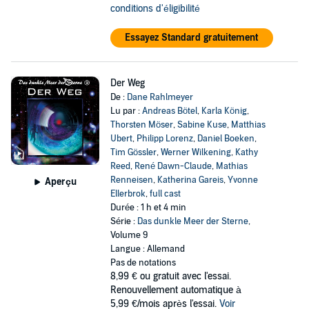
conditions d'éligibilité
Essayez Standard gratuitement
Der Weg
De :
Dane Rahlmeyer
Lu par :
Andreas Bötel
,
Karla König
,
Thorsten Möser
,
Sabine Kuse
,
Matthias
Ubert
,
Philipp Lorenz
,
Daniel Boeken
,
Tim Gössler
,
Werner Wilkening
,
Kathy
Reed
,
René Dawn-Claude
,
Mathias
Renneisen
,
Katherina Gareis
,
Yvonne
Aperçu
Ellerbrok
,
full cast
Durée : 1 h et 4 min
Série :
Das dunkle Meer der Sterne
,
Volume 9
Langue : Allemand
Pas de notations
8,99 €
ou gratuit avec l'essai.
Renouvellement automatique à
5,99 €/mois après l'essai.
Voir