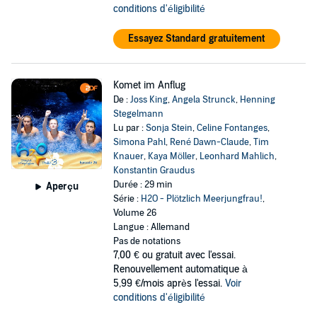
conditions d'éligibilité
Essayez Standard gratuitement
Komet im Anflug
De :
Joss King
,
Angela Strunck
,
Henning
Stegelmann
Lu par :
Sonja Stein
,
Celine Fontanges
,
Simona Pahl
,
René Dawn-Claude
,
Tim
Knauer
,
Kaya Möller
,
Leonhard Mahlich
,
Konstantin Graudus
Durée : 29 min
Aperçu
Série :
H2O - Plötzlich Meerjungfrau!
,
Volume 26
Langue : Allemand
Pas de notations
7,00 €
ou gratuit avec l'essai.
Renouvellement automatique à
5,99 €/mois après l'essai.
Voir
conditions d'éligibilité