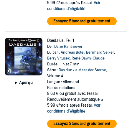
5,99 €/mois après l'essai.
Voir
conditions d'éligibilité
Essayez Standard gratuitement
Daedalus. Teil 1
De :
Dane Rahlmeyer
Lu par :
Andreas Bötel
,
Bernhard Selker
,
Berry Vitusek
,
René Dawn-Claude
Durée : 1 h et 7 min
Série :
Das dunkle Meer der Sterne
,
Volume 4
Langue : Allemand
Aperçu
Pas de notations
8,63 €
ou gratuit avec l'essai.
Renouvellement automatique à
5,99 €/mois après l'essai.
Voir
conditions d'éligibilité
Essayez Standard gratuitement