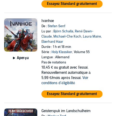
Essayez Standard gratuitement
Ivanhoe
De :
Stefan Senf
Lu par :
Björn Schalla
,
René Dawn-
Claude
,
Michael-Che Koch
,
Laura Maire
,
Eberhard Haar
Durée : 1 h et 18 min
Série :
Holy Klassiker
, Volume 55
Langue : Allemand
Aperçu
Pas de notations
10,45 €
ou gratuit avec l'essai.
Renouvellement automatique à
5,99 €/mois après l'essai.
Voir
conditions d'éligibilité
Essayez Standard gratuitement
Geisterspuk im Landschulheim