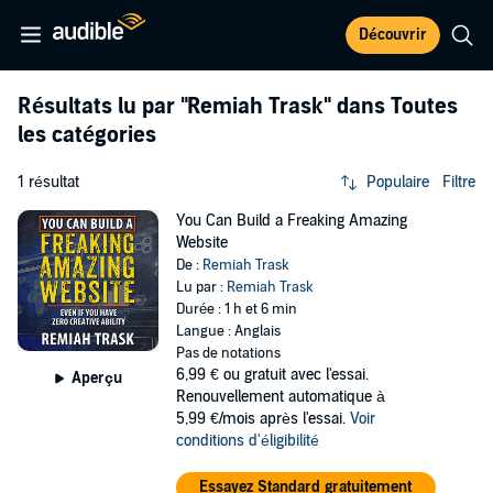
Découvrir
Résultats lu par
"Remiah Trask"
dans Toutes
les catégories
1 résultat
Populaire
Filtre
You Can Build a Freaking Amazing
Website
De :
Remiah Trask
Lu par :
Remiah Trask
Durée : 1 h et 6 min
Langue : Anglais
Pas de notations
6,99 €
ou gratuit avec l'essai.
Aperçu
Renouvellement automatique à
5,99 €/mois après l'essai.
Voir
conditions d'éligibilité
Essayez Standard gratuitement