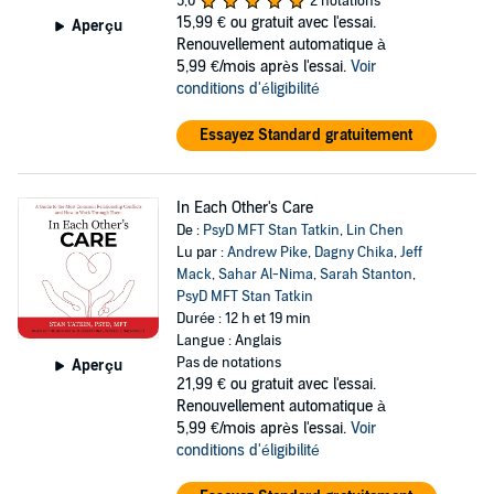
5,0
2 notations
15,99 €
ou gratuit avec l'essai.
Aperçu
Renouvellement automatique à
5,99 €/mois après l'essai.
Voir
conditions d'éligibilité
Essayez Standard gratuitement
In Each Other's Care
De :
PsyD MFT Stan Tatkin
,
Lin Chen
Lu par :
Andrew Pike
,
Dagny Chika
,
Jeff
Mack
,
Sahar Al-Nima
,
Sarah Stanton
,
PsyD MFT Stan Tatkin
Durée : 12 h et 19 min
Langue : Anglais
Pas de notations
Aperçu
21,99 €
ou gratuit avec l'essai.
Renouvellement automatique à
5,99 €/mois après l'essai.
Voir
conditions d'éligibilité