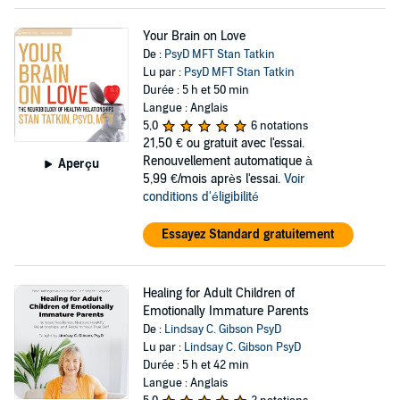
Your Brain on Love
De :
PsyD MFT Stan Tatkin
Lu par :
PsyD MFT Stan Tatkin
Durée : 5 h et 50 min
Langue : Anglais
5,0
6 notations
21,50 €
ou gratuit avec l'essai.
Renouvellement automatique à
Aperçu
5,99 €/mois après l'essai.
Voir
conditions d'éligibilité
Essayez Standard gratuitement
Healing for Adult Children of
Emotionally Immature Parents
De :
Lindsay C. Gibson PsyD
Lu par :
Lindsay C. Gibson PsyD
Durée : 5 h et 42 min
Langue : Anglais