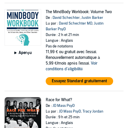
The MindBody Workbook: Volume Two
De :
David Schechter
,
Justin Barker
Lu par :
David Schechter MD
,
Justin
Barker PsyD
Durée : 2 h et 21 min
Langue : Anglais
Pas de notations
11,99 €
ou gratuit avec l'essai.
Aperçu
Renouvellement automatique à
5,99 €/mois après l'essai.
Voir
conditions d'éligibilité
Essayez Standard gratuitement
Race for What?
De :
JD Mass PsyD
Lu par :
JD Mass PsyD
,
Tracy Jordan
Durée : 9 h et 25 min
Langue : Anglais