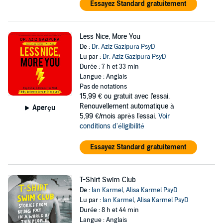
Essayez Standard gratuitement
Less Nice, More You
De :
Dr. Aziz Gazipura PsyD
Lu par :
Dr. Aziz Gazipura PsyD
Durée : 7 h et 33 min
Langue : Anglais
Pas de notations
15,99 €
ou gratuit avec l'essai.
Renouvellement automatique à
Aperçu
5,99 €/mois après l'essai.
Voir
conditions d'éligibilité
Essayez Standard gratuitement
T-Shirt Swim Club
De :
Ian Karmel
,
Alisa Karmel PsyD
Lu par :
Ian Karmel
,
Alisa Karmel PsyD
Durée : 8 h et 44 min
Langue : Anglais