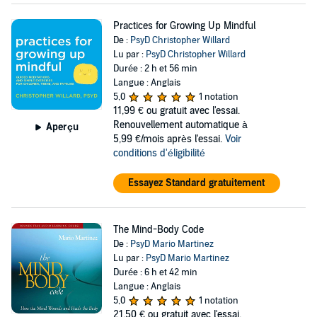
Practices for Growing Up Mindful
De :
PsyD Christopher Willard
Lu par :
PsyD Christopher Willard
Durée : 2 h et 56 min
Langue : Anglais
5,0
1 notation
11,99 €
ou gratuit avec l'essai.
Renouvellement automatique à
Aperçu
5,99 €/mois après l'essai.
Voir
conditions d'éligibilité
Essayez Standard gratuitement
The Mind-Body Code
De :
PsyD Mario Martinez
Lu par :
PsyD Mario Martinez
Durée : 6 h et 42 min
Langue : Anglais
5,0
1 notation
21,50 €
ou gratuit avec l'essai.