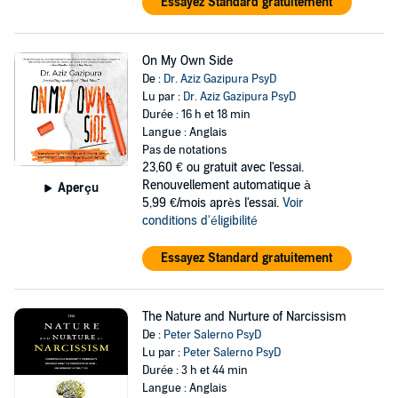
Essayez Standard gratuitement
On My Own Side
De :
Dr. Aziz Gazipura PsyD
Lu par :
Dr. Aziz Gazipura PsyD
Durée : 16 h et 18 min
Langue : Anglais
Pas de notations
23,60 €
ou gratuit avec l'essai.
Renouvellement automatique à
Aperçu
5,99 €/mois après l'essai.
Voir
conditions d'éligibilité
Essayez Standard gratuitement
The Nature and Nurture of Narcissism
De :
Peter Salerno PsyD
Lu par :
Peter Salerno PsyD
Durée : 3 h et 44 min
Langue : Anglais