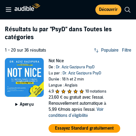
Découvrir
Résultats lu par
"PsyD"
dans Toutes les
catégories
1 - 20 sur 36 résultats
Populaire
Filtre
Not Nice
De :
Dr. Aziz Gazipura PsyD
Lu par :
Dr. Aziz Gazipura PsyD
Durée : 18 h et 2 min
Langue : Anglais
4,9
10 notations
23,60 €
ou gratuit avec l'essai.
Renouvellement automatique à
Aperçu
5,99 €/mois après l'essai.
Voir
conditions d'éligibilité
Essayez Standard gratuitement