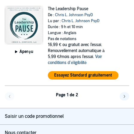
The Leadership Pause
De :
Chris L. Johnson PsyD
Lu par :
Chris L. Johnson PsyD
Durée : 9 h et 10 min
Langue : Anglais
Pas de notations
16,99 €
ou gratuit avec l'essai.
Renouvellement automatique à
Aperçu
5,99 €/mois après l'essai.
Voir
conditions d'éligibilité
Essayez Standard gratuitement
Page 1 de 2
Page précédente
Page 
Saisir un code promotionnel
Nous contacter