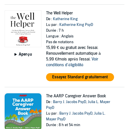
The Well Helper
De :
Katherine King
Lu par :
Katherine King PsyD
Durée : 7 h
Langue : Anglais
Pas de notations
15,99 €
ou gratuit avec l'essai.
Renouvellement automatique à
Aperçu
5,99 €/mois après l'essai.
Voir
conditions d'éligibilité
Essayez Standard gratuitement
The AARP Caregiver Answer Book
De :
Barry J. Jacobs PsyD
,
Julia L. Mayer
PsyD
Lu par :
Barry J. Jacobs PsyD
,
Julia L.
Mayer PsyD
Durée : 8 h et 54 min