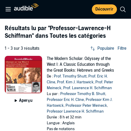
Découvrir
Résultats lu par
"Professor-Lawrence-H
Schiffman"
dans Toutes les catégories
1 - 3 sur 3 résultats
Populaire
Filtre
The Modern Scholar: Odyssey of the
West I: A Classic Education through
the Great Books: Hebrews and Greeks
De :
Prof. Timothy Shutt
,
Prof. Eric H.
Cline
,
Prof. Kim J. Hartswick
,
Prof. Peter
Meineck
,
Prof. Lawrence H. Schiffman
Lu par :
Professor Timothy B. Shutt
,
Professor Eric H. Cline
,
Professor Kim J.
Aperçu
Hartswick
,
Professor Peter Meineck
,
Professor Lawrence H. Schiffman
Durée : 8 h et 32 min
Langue : Anglais
Pas de notations