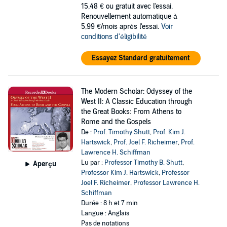
15,48 €
ou gratuit avec l'essai.
Renouvellement automatique à
5,99 €/mois après l'essai.
Voir
conditions d'éligibilité
Essayez Standard gratuitement
The Modern Scholar: Odyssey of the
West II: A Classic Education through
the Great Books: From Athens to
Rome and the Gospels
De :
Prof. Timothy Shutt
,
Prof. Kim J.
Hartswick
,
Prof. Joel F. Richeimer
,
Prof.
Lawrence H. Schiffman
Lu par :
Professor Timothy B. Shutt
,
Aperçu
Professor Kim J. Hartswick
,
Professor
Joel F. Richeimer
,
Professor Lawrence H.
Schiffman
Durée : 8 h et 7 min
Langue : Anglais
Pas de notations