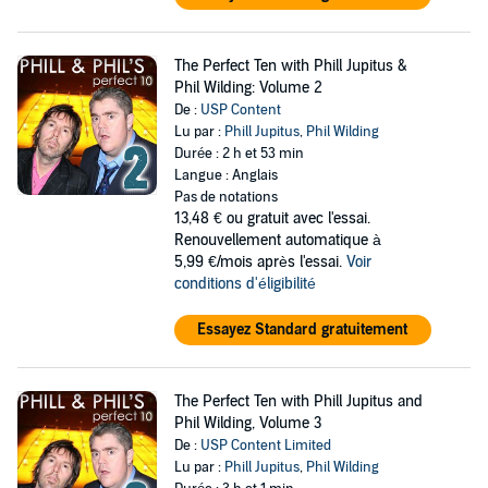
The Perfect Ten with Phill Jupitus &
Phil Wilding: Volume 2
De :
USP Content
Lu par :
Phill Jupitus
,
Phil Wilding
Durée : 2 h et 53 min
Langue : Anglais
Pas de notations
13,48 €
ou gratuit avec l'essai.
Renouvellement automatique à
5,99 €/mois après l'essai.
Voir
conditions d'éligibilité
Essayez Standard gratuitement
The Perfect Ten with Phill Jupitus and
Phil Wilding, Volume 3
De :
USP Content Limited
Lu par :
Phill Jupitus
,
Phil Wilding