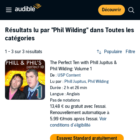
Découvrir
Résultats lu par
"Phil Wilding"
dans Toutes les
catégories
1 - 3 sur 3 résultats
Populaire
Filtre
The Perfect Ten with Phill Jupitus &
Phil Wilding: Volume 1
De :
USP Content
Lu par :
Phill Jupitus
,
Phil Wilding
Durée : 2 h et 26 min
Langue : Anglais
Pas de notations
13,48 €
ou gratuit avec l'essai.
Renouvellement automatique à
5,99 €/mois après l'essai.
Voir
conditions d'éligibilité
Essayez Standard gratuitement