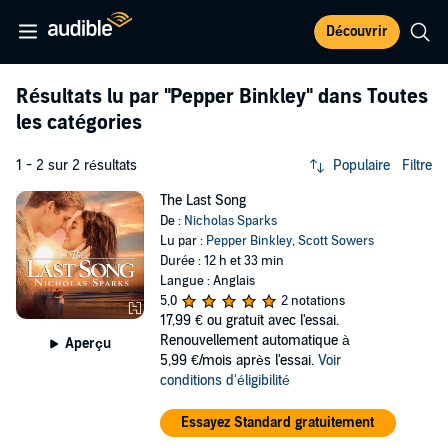
Découvrir
Résultats lu par
"Pepper Binkley"
dans Toutes
les catégories
1 - 2 sur 2 résultats
Populaire
Filtre
The Last Song
De :
Nicholas Sparks
Lu par :
Pepper Binkley
,
Scott Sowers
Durée : 12 h et 33 min
Langue : Anglais
5,0
2 notations
17,99 €
ou gratuit avec l'essai.
Renouvellement automatique à
Aperçu
5,99 €/mois après l'essai.
Voir
conditions d'éligibilité
Essayez Standard gratuitement