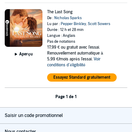
The Last Song
De :
Nicholas Sparks
Lu par :
Pepper Binkley
,
Scott Sowers
Durée : 12 h et 28 min
Langue : Anglais
Pas de notations
17,99 €
ou gratuit avec l'essai.
Renouvellement automatique à
Aperçu
5,99 €/mois après l'essai.
Voir
conditions d'éligibilité
Essayez Standard gratuitement
Page 1 de 1
Saisir un code promotionnel
Nous contacter