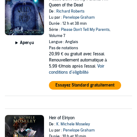
Queen of the Dead
De :
Richard Roberts
Lu par :
Penelope Graham
Durée : 12 h et 38 min
Série :
Please Don't Tell My Parents
,
Volume 7
Langue : Anglais
Aperçu
Pas de notations
20,99 €
ou gratuit avec l'essai.
Renouvellement automatique à
5,99 €/mois après l'essai.
Voir
conditions d'éligibilité
Essayez Standard gratuitement
Heir of Elriyon
De :
K. Michele Moseley
Lu par :
Penelope Graham
Durée : 10 h et 10 min