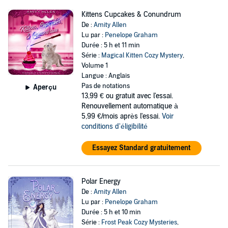
Kittens Cupcakes & Conundrum
De :
Amity Allen
Lu par :
Penelope Graham
Durée : 5 h et 11 min
Série :
Magical Kitten Cozy Mystery
,
Volume 1
Langue : Anglais
Pas de notations
Aperçu
13,99 €
ou gratuit avec l'essai.
Renouvellement automatique à
5,99 €/mois après l'essai.
Voir
conditions d'éligibilité
Essayez Standard gratuitement
Polar Energy
De :
Amity Allen
Lu par :
Penelope Graham
Durée : 5 h et 10 min
Série :
Frost Peak Cozy Mysteries
,