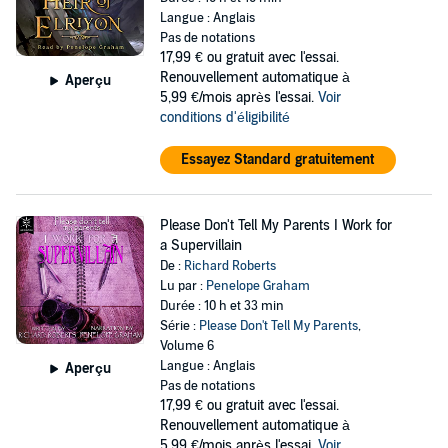
Langue : Anglais
Pas de notations
17,99 €
ou gratuit avec l'essai.
Renouvellement automatique à
Aperçu
5,99 €/mois après l'essai.
Voir
conditions d'éligibilité
Essayez Standard gratuitement
Please Don't Tell My Parents I Work for
a Supervillain
De :
Richard Roberts
Lu par :
Penelope Graham
Durée : 10 h et 33 min
Série :
Please Don't Tell My Parents
,
Volume 6
Langue : Anglais
Aperçu
Pas de notations
17,99 €
ou gratuit avec l'essai.
Renouvellement automatique à
5,99 €/mois après l'essai.
Voir