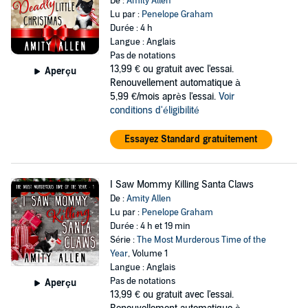
De :
Amity Allen
Lu par :
Penelope Graham
Durée : 4 h
Langue : Anglais
Pas de notations
13,99 €
ou gratuit avec l'essai.
Aperçu
Renouvellement automatique à
5,99 €/mois après l'essai.
Voir
conditions d'éligibilité
Essayez Standard gratuitement
I Saw Mommy Killing Santa Claws
De :
Amity Allen
Lu par :
Penelope Graham
Durée : 4 h et 19 min
Série :
The Most Murderous Time of the
Year
, Volume 1
Langue : Anglais
Pas de notations
Aperçu
13,99 €
ou gratuit avec l'essai.